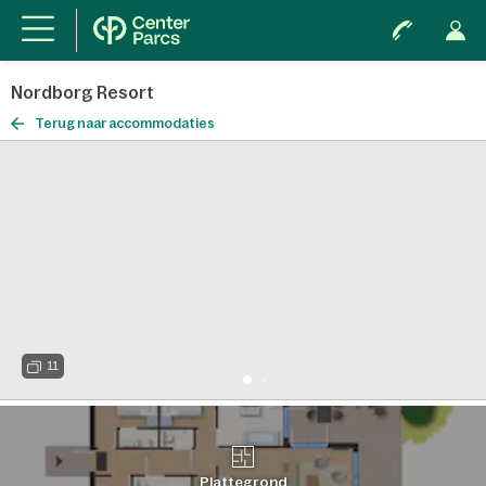
Nordborg Resort
Terug naar accommodaties
11
Plattegrond