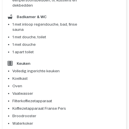
eenpersoonsbedden, tv, kussens en
dekbedden
Badkamer & WC
1 met inloop regendouche, bad, finse
sauna
1 met douche, toilet
1 met douche
1 apart toilet
Keuken
Volledig ingerichte keuken
Koelkast
Oven
Vaatwasser
Filterkoffiezetapparaat
Koffiezetapparaat Franse Pers
Broodrooster
Waterkoker