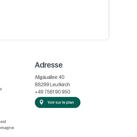
Adresse
Allgäuallee 40
88299
Leutkirch
t
+49 7561 90 950
Voir sur le plan
 est
llemagne