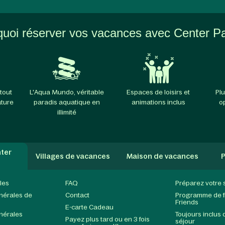
uoi réserver vos vacances avec Center P
tout
L'Aqua Mundo, véritable
Espaces de loisirs et
Plu
ature
paradis aquatique en
animations inclus
o
illimité
ter
Villages de vacances
Maison de vacances
P
les
FAQ
Préparez votre 
nérales de
Contact
Programme de fi
Friends
E-carte Cadeau
nérales
Toujours inclus 
Payez plus tard ou en 3 fois
séjour