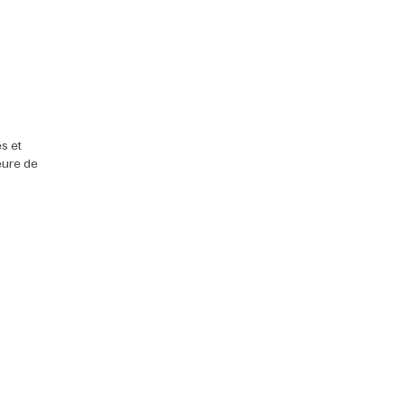
s et
heure de