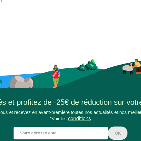
s et profitez de -25€ de réduction sur votr
ous et recevez en avant-première toutes nos actualités et nos meille
*Voir les
conditions
OK