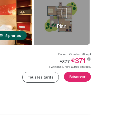
Plan
5 photos
Du ven. 25 au lun. 28 sept
371
€
377
€
TVA incluse, hors autres charges.
Réserver
Tous les tarifs