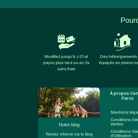
Pourq
Modifiez jusqu'à J-21 et
Des hébergements 
payez plus tard ou en 3x
équipés en pleine n
sans frais
À propos Cen
Parcs
Mentions léga
Conditions Gé
Ventes
Notre blog
Conditions Gé
Restez informé via le blog
d'Utilisaton