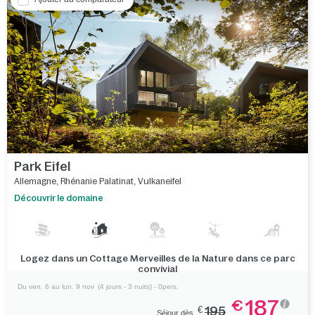
Park Eifel
Allemagne
,
Rhénanie Palatinat
,
Vulkaneifel
Découvrir le domaine
Logez dans un Cottage Merveilles de la Nature dans ce parc
convivial
Du ven. 6 au lun. 9 nov
(4 jours - 3 nuits) - 0pers.
187
€
€
195
Séjour dès