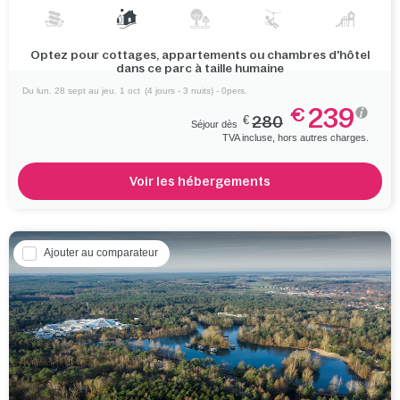
Optez pour cottages, appartements ou chambres d'hôtel
dans ce parc à taille humaine
Du lun. 28 sept au jeu. 1 oct
(4 jours - 3 nuits) - 0pers.
239
€
€
280
Séjour dès
TVA incluse, hors autres charges.
Voir les hébergements
Ajouter au comparateur