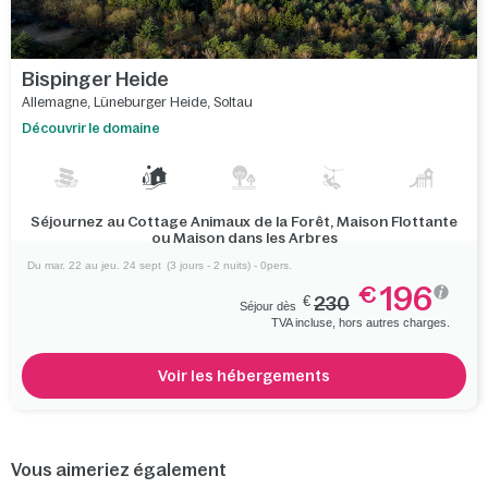
Bispinger Heide
Allemagne
,
Lüneburger Heide
,
Soltau
Découvrir le domaine
Séjournez au Cottage Animaux de la Forêt, Maison Flottante
ou Maison dans les Arbres
Du mar. 22 au jeu. 24 sept
(3 jours - 2 nuits) - 0pers.
196
€
€
230
Séjour dès
TVA incluse, hors autres charges.
Voir les hébergements
Vous aimeriez également