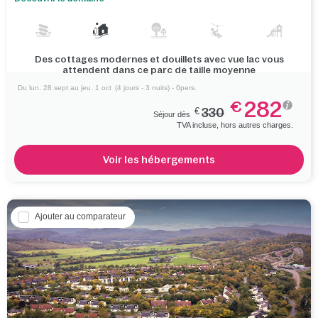
Des cottages modernes et douillets avec vue lac vous
attendent dans ce parc de taille moyenne
Du lun. 28 sept au jeu. 1 oct
(4 jours - 3 nuits) - 0pers.
282
€
€
330
Séjour dès
TVA incluse, hors autres charges.
Voir les hébergements
Ajouter au comparateur