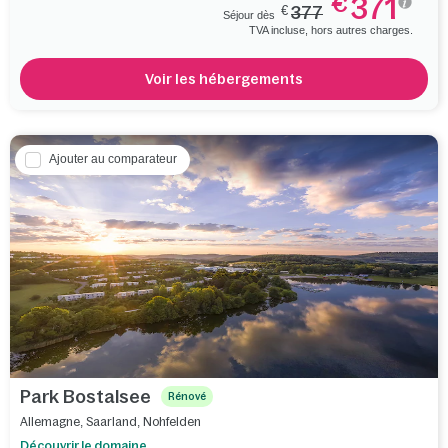
371
€
€
377
Séjour dès
TVA incluse, hors autres charges.
Voir les hébergements
Ajouter au comparateur
Park Bostalsee
Rénové
Allemagne
,
Saarland
,
Nohfelden
Découvrir le domaine