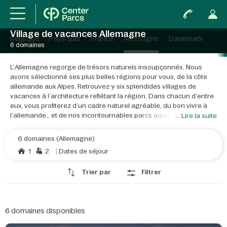
Village de vacances Allemagne
Belgique
Pays-Bas
France
Allemagne
Danemark
6 domaines
L’Allemagne regorge de trésors naturels insoupçonnés. Nous
avons sélectionné ses plus belles régions pour vous, de la côte
allemande aux Alpes. Retrouvez-y six splendides villages de
vacances à l’architecture reflétant la région. Dans chacun d’entre
eux, vous profiterez d’un cadre naturel agréable, du bon vivre à
l’allemande… et de nos incontournables parcs aquatiques.
Un
... Lire la suite
pays aussi vaste que l’Allemagne offre forcément des paysages et
activités diversifiés pour vos vacances. Vous rêvez de balades
6 domaines (Allemagne)
dans la neige ? De farniente au bord d’un lac ? De couchers de
1
2
Dates de séjour
soleil à la plage ? Willkommen in Deutschland!
Trier par
Filtrer
Que vous soyez à deux, en famille ou entre amis, vous ne vous
ennuierez pas une seule seconde dans nos villages de vacances
allemands. En été, vous profiterez de balades à pied ou à vélo, de
la plage ou d’activités nautiques sur des lacs au cadre idyllique.
6
domaines disponibles
En hiver, ils vous accueillent dans une ambiance hivernale
magique, propice au cocooning ou aux sports d’hiver !