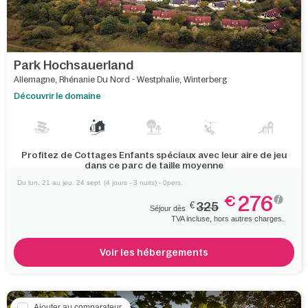
Park Hochsauerland
Allemagne
,
Rhénanie Du Nord - Westphalie
,
Winterberg
Découvrir le domaine
Profitez de Cottages Enfants spéciaux avec leur aire de jeu
dans ce parc de taille moyenne
Du lun. 21 au jeu. 24 sept
(4 jours - 3 nuits) - 0pers.
276
€
€
325
Séjour dès
TVA incluse, hors autres charges.
Voir les hébergements
Ajouter au comparateur