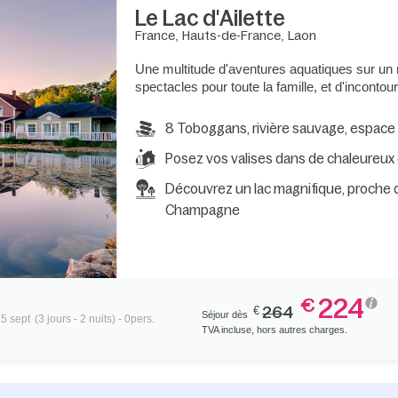
Le Lac d'Ailette
France
,
Hauts-de-France
,
Laon
Une multitude d'aventures aquatiques sur un 
spectacles pour toute la famille, et d'incont
8 Toboggans, rivière sauvage, espace
Posez vos valises dans de chaleureux 
Découvrez un lac magnifique, proche
Champagne
224
€
€
264
Séjour dès
25 sept
(3 jours - 2 nuits) - 0pers.
TVA incluse, hors autres charges.