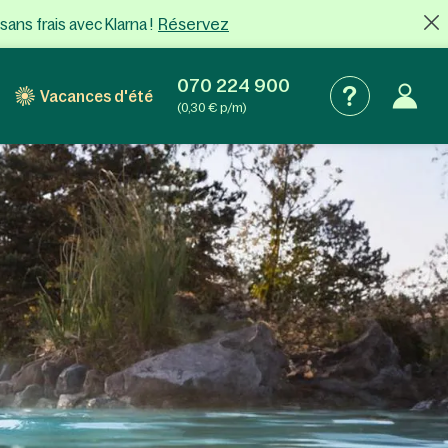
Réservez
sans frais
avec Klarna !
070 224 900
Vacances d'été
(0,30 € p/m)