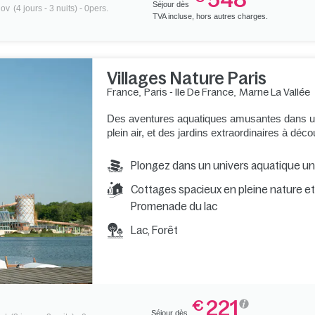
Séjour dès
nov
(4 jours - 3 nuits) - 0pers.
TVA incluse, hors autres charges.
Villages Nature Paris
France
,
Paris - Ile De France
,
Marne La Vallée
Des aventures aquatiques amusantes dans un
plein air, et des jardins extraordinaires à déc
Plongez dans un univers aquatique u
Cottages spacieux en pleine nature e
Promenade du lac
Lac, Forêt
221
€
Séjour dès