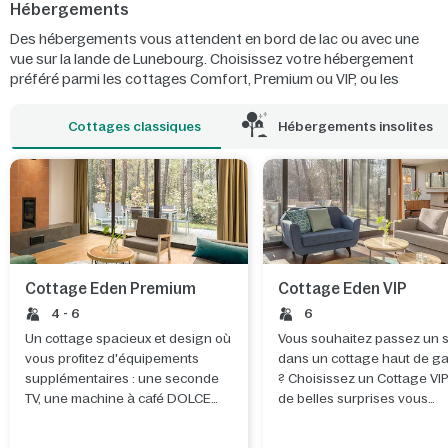
Hébergements
Des hébergements vous attendent en bord de lac ou avec une
vue sur la lande de Lunebourg. Choisissez votre hébergement
préféré parmi les cottages Comfort, Premium ou VIP, ou les
chambres d'hôtel. Passez des vacances en famille très spéciales
dans une Maison dans les Arbres ou une Maison flottante. À
Cottages classiques
Hébergements insolites
moins que vous ne préfériez le cottage à thème "Animaux de la
forêt" ?
Cottage Eden Premium
Cottage Eden VIP
4 - 6
6
Un cottage spacieux et design où
Vous souhaitez passez un 
vous profitez d'équipements
dans un cottage haut de 
supplémentaires : une seconde
? Choisissez un Cottage VI
TV, une machine à café DOLCE
de belles surprises vous
Gusto et même, dans certains
attendent.
parcs, un bain remous.