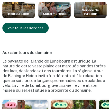
bien laissez-nous vous livrer une pizza ou le petit déjeuner !
Service de
Restauration
Supermarchés
livraison
Voir tous les services
Aux alentours du domaine
Le paysage de la lande de Lunebourg est unique. La
nature de cette vaste plaine est marquée par des forêts,
des lacs, des landes et des tourbières. La région autour
de Bispinger Heide invite à la détente et à la relaxation,
que ce soit lors de longues promenades ou de balades à
vélo. La ville de Lunebourg, avec sa vieille ville et son
musée du sel, est située à proximité du domaine.
Ville
Nature
Na