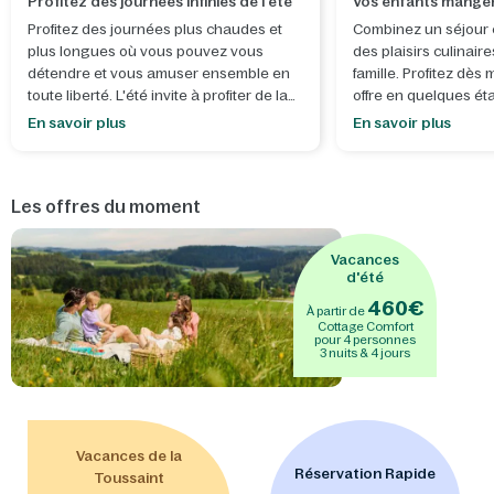
Profitez des journées infinies de l'été
Vos enfants mang
Profitez des journées plus chaudes et
Combinez un séjour 
plus longues où vous pouvez vous
des plaisirs culinaire
détendre et vous amuser ensemble en
famille. Profitez dès
toute liberté. L'été invite à profiter de la
offre en quelques ét
vie en plein air, à vivre des moments
En savoir plus
En savoir plus
spontanés et à créer des souvenirs
1. Choisissez votre 
inoubliables.
d'arrivée
jusqu'au 
2026.
Les offres du moment
- Laissez libre cours à votre créativité
lors de nos
ateliers d'été
, où vous
2. Cliquez sur le bo
réaliserez ensemble quelque chose de
démarrer votre réser
Vacances
beau, parfaitement adapté à la saison,
d'été
pour une dose supplémentaire de
3. Dans votre panier,
460€
À partir de
convivialité estivale. Construisez et
sélectionnez
"Dîner
Cottage Comfort
décorez votre propre
mini-stand de
Pension"
dans l'ongl
pour 4 personnes
3 nuits & 4 jours
glaces
ou créez un
coffre au trésor
section "Restauratio
avec une serrure
pour y garder vos
minimum 1 forfait a
secrets. - Après une journée ensoleillée,
nombre de forfait
rien de tel que de profiter ensemble des
souhaités
(de 3 ans
toboggans sensationnels d'
Aqua
inclus).
Vacances de la
Mundo
, une
façon parfaite de terminer
Réservation Rapide
Toussaint
une journée pleine de plaisirs