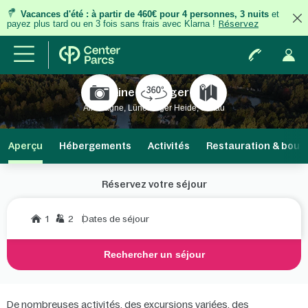
Vacances d'été
:
à partir de 460€ pour 4 personnes, 3 nuits
et
payez plus tard ou en 3 fois
sans frais
avec Klarna !
Réservez
Domaine Bispinger Heide
Allemagne, Lüneburger Heide, Soltau
Aperçu
Hébergements
Activités
Restauration & bout
Réservez votre séjour
1
2
Dates de séjour
Rechercher un séjour
De nombreuses activités, des excursions variées, des