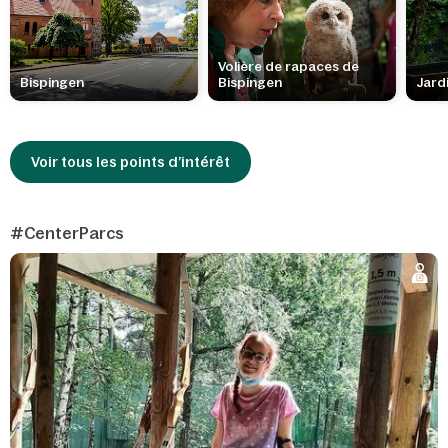
Volière de rapaces de
Bispingen
Bispingen
Jard
Voir tous les points d’intérêt
#CenterParcs