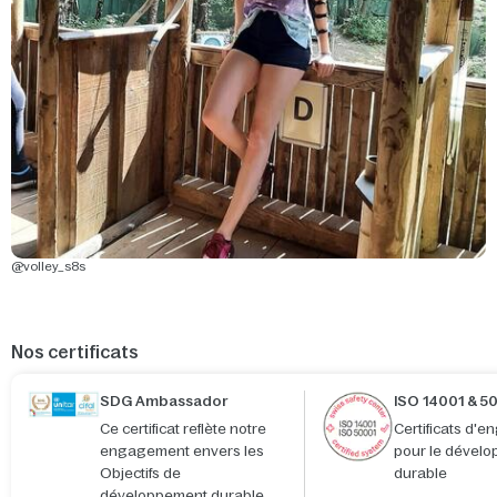
@volley_s8s
Nos certificats
SDG Ambassador
ISO 14001 & 5
Ce certificat reflète notre
Certificats d'
engagement envers les
pour le dével
Objectifs de
durable
développement durable