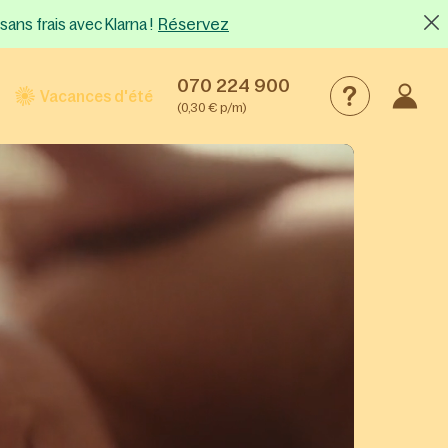
Réservez
sans frais
avec Klarna !
070 224 900
Vacances d'été
(0,30 € p/m)