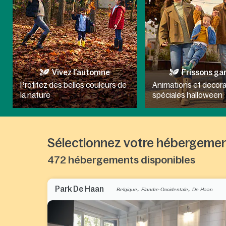
Vivez l’automne
Frissons ga
Profitez des belles couleurs de
Animations et decora
la nature
spéciales halloween
Sélectionnez votre hébergeme
472
hébergements disponibles
,
,
Park De Haan
Belgique
Flandre-Occidentale
De Haan