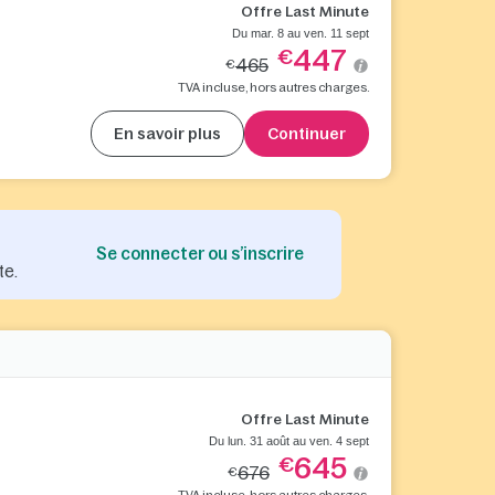
Offre Last Minute
Du mar. 8 au ven. 11 sept
447
€
465
€
TVA incluse, hors autres charges.
En savoir plus
Continuer
Se connecter ou s’inscrire
te.
Offre Last Minute
Du lun. 31 août au ven. 4 sept
645
€
676
€
TVA incluse, hors autres charges.