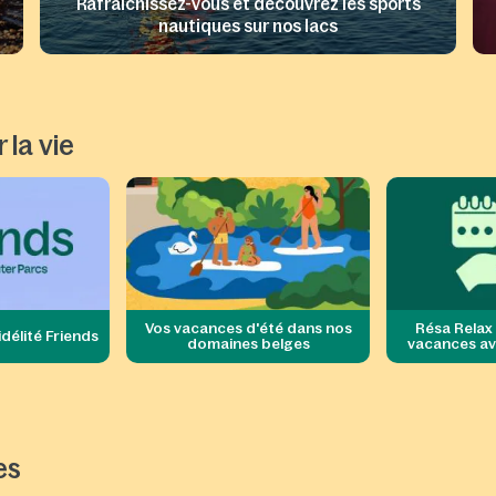
Rafraîchissez-vous et découvrez les sports
nautiques sur nos lacs
 la vie
Vos vacances d'été dans nos
Résa Relax
délité Friends
domaines belges​
vacances ave
es