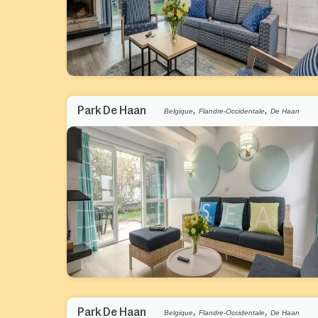
,
,
Park De Haan
Belgique
Flandre-Occidentale
De Haan
,
,
Park De Haan
Belgique
Flandre-Occidentale
De Haan