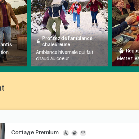
Profitez de l’ambiance
rantis
chaleureuse
Repas
tion
Ambiance hivernale qui fait
chaud au coeur
Mettez les
nt
Cottage Premium