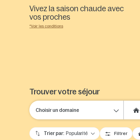
Vivez la saison chaude avec
vos proches
*Voir les conditions
Activités
4 personnes, 3
À partir de
estivales
460€
nuits
spéciales
Trouver votre séjour
Choisir un domaine
Trier par:
Popularité
Filtrer