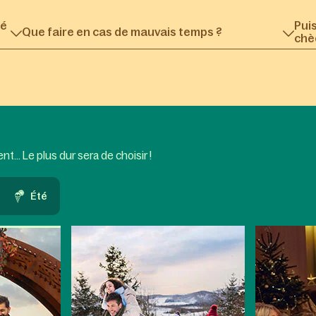
té
Pui
Que faire en cas de mauvais temps ?
chè
... Le plus dur sera de choisir !
Été