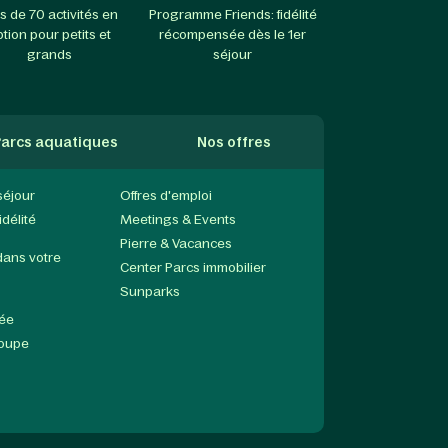
s de 70 activités en
Programme Friends: fidélité
ption pour petits et
récompensée dès le 1er
grands
séjour
arcs aquatiques
Nos offres
séjour
Offres d'emploi
délité
Meetings & Events
Pierre & Vacances
dans votre
Center Parcs immobilier
Sunparks
née
roupe