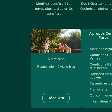
Modifiez jusqu'à J-21 et
Des hébergements 
payez plus tard ou en 3x
équipés en pleine n
sans frais
À propos Cen
Parcs
Mentions léga
Conditions Gé
Ventes
Notre blog
Conditions Gé
Restez informé via le blog
d'Utilisaton
Données perso
cookies
Paramètres de
Plan du site
Qui sommes-
Découvrir
Informations 