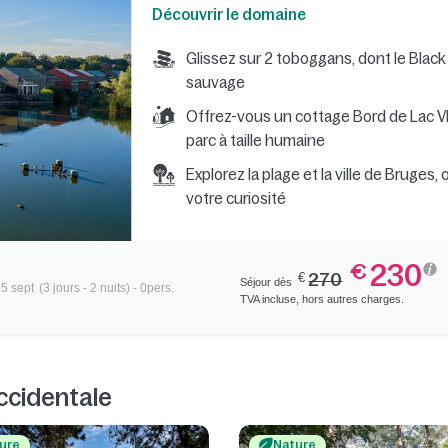
Découvrir le domaine
Glissez sur 2 toboggans, dont le Black H
sauvage
Offrez-vous un cottage Bord de Lac VI
parc à taille humaine
Explorez la plage et la ville de Bruges, 
votre curiosité
230
€
€
270
Séjour dès
25 sept
(3 jours - 2 nuits) - 0pers.
TVA incluse, hors autres charges.
ccidentale
ure
Nature