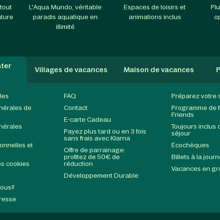
tout
L'Aqua Mundo, véritable
Espaces de loisirs et
Plu
ature
paradis aquatique en
animations inclus
o
illimité
ter
Villages de vacances
Maison de vacances
P
les
FAQ
Préparez votre 
nérales de
Contact
Programme de fi
Friends
E-carte Cadeau
nérales
Toujours inclus 
Payez plus tard ou en 3 fois
séjour
sans frais avec Klarna
nnelles et
Écochèques
Offre de parrainage:
profitez de 50€ de
Billets à la jour
s cookies
réduction
Vacances en g
Développement Durable
nous?
Presse