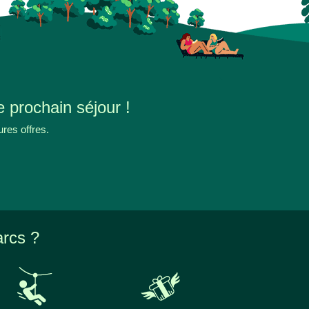
e prochain séjour !
ures offres.
arcs ?