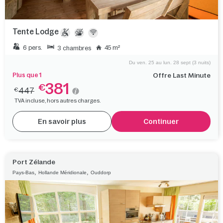
Tente Lodge
6 pers.
45 m²
3 chambres
Du ven. 25 au lun. 28 sept (3 nuits)
Plus que 1
Offre Last Minute
381
€
447
€
TVA incluse, hors autres charges.
En savoir plus
Continuer
Port Zélande
,
,
Pays-Bas
Hollande Méridionale
Ouddorp