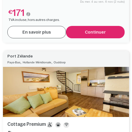
Du mer. 4 au ven. 6 nov (2 nuits)
171
€
TVA incluse, hors autres charges.
En savoir plus
Continuer
Port Zélande
,
,
Pays-Bas
Hollande Méridionale
Ouddorp
Cottage Premium