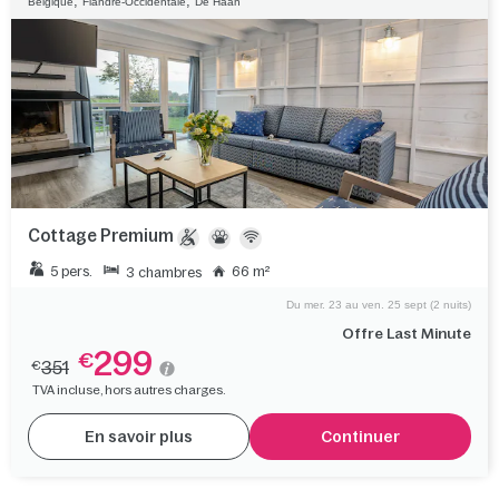
,
,
Belgique
Flandre-Occidentale
De Haan
Cottage Premium
5 pers.
66 m²
3 chambres
Du mer. 23 au ven. 25 sept (2 nuits)
Offre Last Minute
299
€
351
€
TVA incluse, hors autres charges.
En savoir plus
Continuer