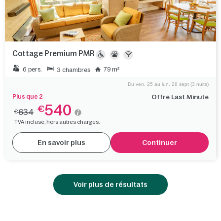
Cottage Premium PMR
6 pers.
79 m²
3 chambres
Du ven. 25 au lun. 28 sept (3 nuits)
Plus que 2
Offre Last Minute
540
€
634
€
TVA incluse, hors autres charges.
En savoir plus
Continuer
Voir plus de résultats