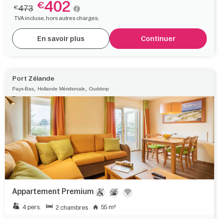
402
€
473
€
TVA incluse, hors autres charges.
En savoir plus
Continuer
Port Zélande
,
,
Pays-Bas
Hollande Méridionale
Ouddorp
Appartement Premium
4 pers.
55 m²
2 chambres