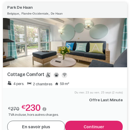
Park De Haan
,
,
Belgique
Flandre-Occidentale
De Haan
Cottage Comfort
4 pers.
59 m²
2 chambres
Du mer. 23 au ven. 25 sept (2 nuits)
Offre Last Minute
230
€
270
€
TVA incluse, hors autres charges.
En savoir plus
Continuer