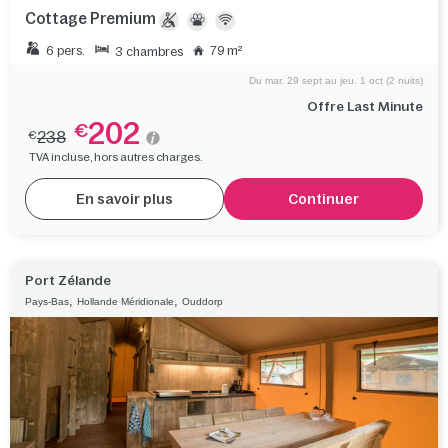
Cottage Premium
6 pers.
79 m²
3 chambres
Du mar. 29 sept au jeu. 1 oct (2 nuits)
Offre Last Minute
202
€
238
€
TVA incluse, hors autres charges.
En savoir plus
Continuer
Port Zélande
,
,
Pays-Bas
Hollande Méridionale
Ouddorp