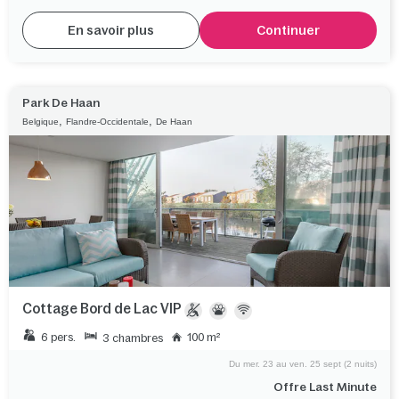
En savoir plus
Continuer
Park De Haan
,
,
Belgique
Flandre-Occidentale
De Haan
Cottage Bord de Lac VIP
6 pers.
100 m²
3 chambres
Du mer. 23 au ven. 25 sept (2 nuits)
Offre Last Minute