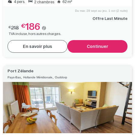
4 pers.
62 m²
2 chambres
Du mar. 29 sept au jeu. 1 oct (2 nuits)
Offre Last Minute
186
€
218
€
TVA incluse, hors autres charges.
En savoir plus
Continuer
Port Zélande
,
,
Pays-Bas
Hollande Méridionale
Ouddorp