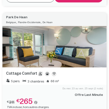
Park De Haan
,
,
Belgique
Flandre-Occidentale
De Haan
Cottage Comfort
5 pers.
66 m²
3 chambres
Du mer. 23 au ven. 25 sept (2 nuits)
Offre Last Minute
265
€
311
€
TVA incluse, hors autres charges.