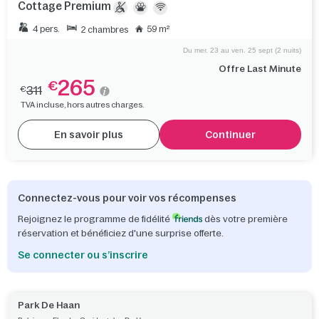
Cottage Premium
4 pers.
59 m²
2 chambres
Du mer. 23 au ven. 25 sept (2 nuits)
Offre Last Minute
265
€
311
€
TVA incluse, hors autres charges.
En savoir plus
Continuer
Connectez-vous pour voir vos récompenses
Rejoignez le programme de fidélité
dès votre première
réservation et bénéficiez d'une surprise offerte.
Se connecter ou s’inscrire
Park De Haan