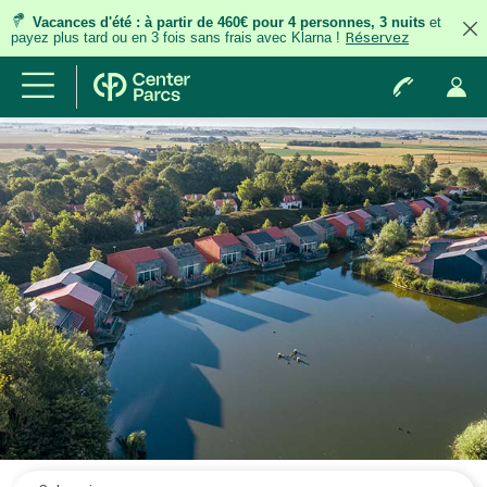
Vacances d'été
:
à partir de 460€ pour 4 personnes, 3 nuits
et
payez plus tard ou en 3 fois
sans frais
avec Klarna !
Réservez