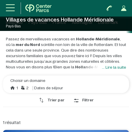
Villages de vacances Hollande Méridionale
Belgique
Pays-Bas
France
Allemagne
Danemark
Pays-Bas
Passez de merveilleuses vacances en
Hollande-Méridionale
,
où la
mer du Nord
scintille non loin de la ville de Rotterdam. Et tout
cela dans une seule province. Que dire des nombreuses
excursions familiales que vous pouvez faire ici ? Depuis les villes
multiculturelles jusqu’aux grandes zones naturelles et côtières.
Nous vous en disons plus !
Bien que la
Hollande-Méridionale
... Lire la suite
soit de plus en plus urbanisée, la nature y est toujours
préservée
. Dans le Cœur vert, le
Hoeksche Waard
, sur la
Choisir un domaine
Reeuwijkse Plassen
et le
paysage de dunes
qui s'étend de
1
2
Dates de séjour
Noordwijk à Ouddorp. Sur cette côte, vous trouverez d'
agréables
stations balnéaires
, dont les très populaires Scheveningen,
Trier par
Filtrer
Kijkduin et Katwijk aan zee. Si vous entrez plus à l'intérieur des
terres, une visite aux moulins de Kinderdijk est à ne pas manquer.
Si vous prenez le waterbus de Rotterdam, vous y serez en un rien
de temps !
Rotterdam est une ville moderne riche en histoire,
1
résultat
en architecture, en ponts, en galeries d'art, en magasins et
en parcs urbains
. De plus, de nombreux festivals, expositions et