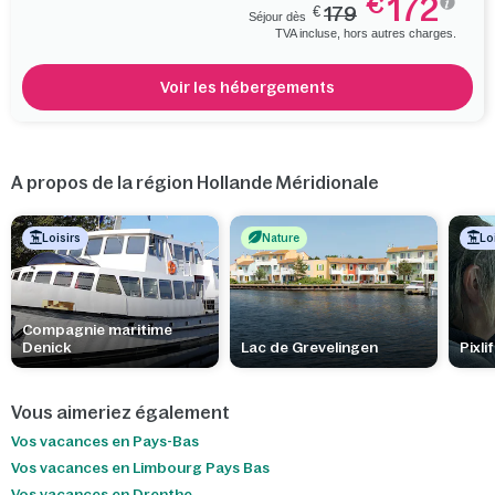
172
€
€
179
Séjour dès
TVA incluse, hors autres charges.
Voir les hébergements
A propos de la région Hollande Méridionale
Loisirs
Nature
Lo
Compagnie maritime
Denick
Lac de Grevelingen
Pixli
Vous aimeriez également
Vos vacances en Pays-Bas
Vos vacances en Limbourg Pays Bas
Vos vacances en Drenthe