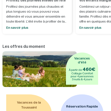
Profitez des journées infinies de l'été
Vos enfants mang
Profitez des journées plus chaudes et
Combinez un séjour 
plus longues où vous pouvez vous
des plaisirs culinaire
détendre et vous amuser ensemble en
famille. Profitez dès
toute liberté. L'été invite à profiter de la
offre en quelques ét
vie en plein air, à vivre des moments
En savoir plus
En savoir plus
spontanés et à créer des souvenirs
1. Choisissez votre 
inoubliables.
d'arrivée
jusqu'au 
2026.
Les offres du moment
- Laissez libre cours à votre créativité
lors de nos
ateliers d'été
, où vous
2. Cliquez sur le bo
réaliserez ensemble quelque chose de
démarrer votre réser
Vacances
beau, parfaitement adapté à la saison,
d'été
pour une dose supplémentaire de
3. Dans votre panier,
460€
À partir de
convivialité estivale. Construisez et
sélectionnez
"Dîner
Cottage Comfort
décorez votre propre
mini-stand de
Pension"
dans l'ongl
pour 4 personnes
3 nuits & 4 jours
glaces
ou créez un
coffre au trésor
section "Restauratio
avec une serrure
pour y garder vos
minimum 1 forfait a
secrets. - Après une journée ensoleillée,
nombre de forfait
rien de tel que de profiter ensemble des
souhaités
(de 3 ans
toboggans sensationnels d'
Aqua
inclus).
Vacances de la
Mundo
, une
façon parfaite de terminer
Réservation Rapide
Toussaint
une journée pleine de plaisirs