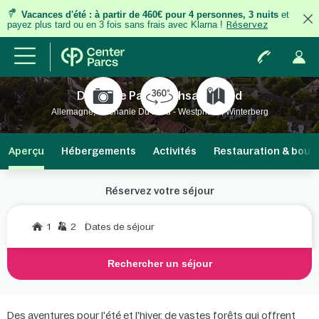
Vacances d'été
:
à partir de 460€ pour 4 personnes, 3 nuits
et
payez plus tard ou en 3 fois
sans frais
avec Klarna !
Réservez
Domaine Park Hochsauerland
Allemagne, Rhénanie Du Nord - Westphalie, Winterberg
Aperçu
Hébergements
Activités
Restauration & bout
Réservez votre séjour
1
2
Dates de séjour
Rechercher un séjour
Des aventures pour l'été et l'hiver, de vastes forêts qui offrent