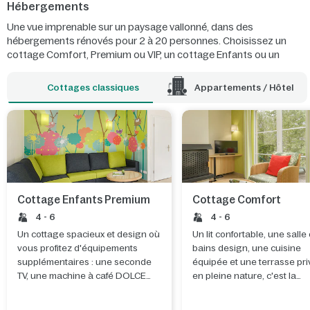
Hébergements
Une vue imprenable sur un paysage vallonné, dans des
hébergements rénovés pour 2 à 20 personnes. Choisissez un
cottage Comfort, Premium ou VIP, un cottage Enfants ou un
cottage adapté aux personnes à mobilité réduite. À moins que
vous ne préfériez vous faire chouchouter dans une chambre
Cottages classiques
Appartements / Hôtel
d'hôtel rénovée ?
Cottage Enfants Premium
Cottage Comfort
4 - 6
4 - 6
Un cottage spacieux et design où
Un lit confortable, une salle
vous profitez d'équipements
bains design, une cuisine
supplémentaires : une seconde
équipée et une terrasse pr
TV, une machine à café DOLCE
en pleine nature, c'est la
Gusto et même, dans certains
meilleure façon de se réveill
parcs, un bain remous.