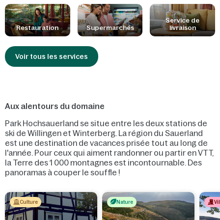
pizza ou le petit déjeuner !
Service de
Restauration
Supermarchés
livraison
Voir tous les services
Aux alentours du domaine
Park Hochsauerland se situe entre les deux stations de
ski de Willingen et Winterberg. La région du Sauerland
est une destination de vacances prisée tout au long de
l'année. Pour ceux qui aiment randonner ou partir en VTT,
la Terre des 1 000 montagnes est incontournable. Des
panoramas à couper le souffle !
Culture
Nature
Vi