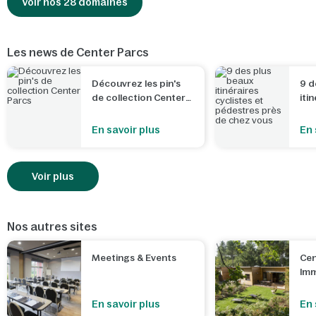
Voir nos 28 domaines
Les news de Center Parcs
Découvrez les pin's
9 d
de collection Center
iti
Parcs
péd
che
En savoir plus
En 
Voir plus
Nos autres sites
Meetings & Events
Cen
Imm
En savoir plus
En 