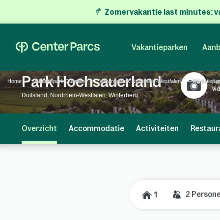
Zomervakantie last minutes:
v
Vakantieparken
Aanb
Park Hochsauerland
Home
Vakantiepark Duitsland
Vakantiepark Nordrhein-Westfalen
Vakantiepar
Fo
vi
Duitsland, Nordrhein-Westfalen, Winterberg
Overzicht
Accommodatie
Activiteiten
Restaur
2
Person
1