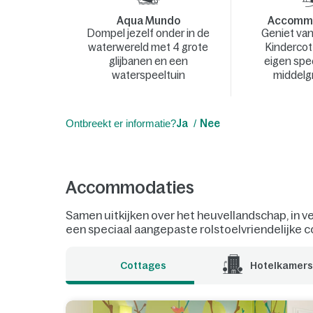
Aqua Mundo
Accommo
Dompel jezelf onder in de
Geniet van
waterwereld met 4 grote
Kinderco
glijbanen en een
eigen spee
waterspeeltuin
middelg
Ontbreekt er informatie?
Ja
Nee
Accommodaties
Samen uitkijken over het heuvellandschap, in 
een speciaal aangepaste rolstoelvriendelijke c
Cottages
Hotelkamers