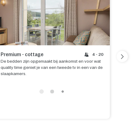
Premium - cottage
VIP - c
4 - 20
De bedden zijn opgemaakt bij aankomst en voor wat
Even ext
quality time geniet je van een tweede tv in een van de
Cottage,
slaapkamers.
die op j