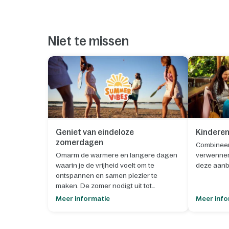
Niet te missen
Geniet van eindeloze
Kinderen
zomerdagen
Combineer 
Omarm de warmere en langere dagen
verwenneri
waarin je de vrijheid voelt om te
deze aanb
ontspannen en samen plezier te
maken. De zomer nodigt uit tot
1. Kies je
buitenleven, spontane momenten en
septemb
Meer informatie
Meer info
het creëren van blijvende
herinneringen.
2. Klik op
starten.