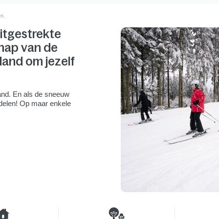
en.
uitgestrekte
chap van de
and om jezelf
and. En als de sneeuw
andelen! Op maar enkele