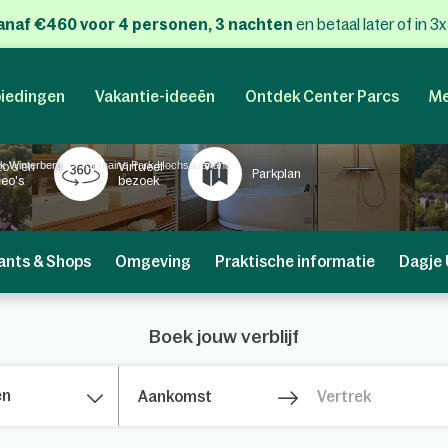
anaf €460 voor 4 personen, 3 nachten
en betaal later of in 3
iedingen
Vakantie-ideeën
Ontdek Center Parcs
Me
k Winterberg
Domaine Park Hochsauerland
to's en
Virtueel
Parkplan
deo's
bezoek
ants & Shops
Omgeving
Praktische informatie
Dagje 
Boek jouw verblijf
en