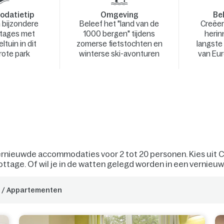
datietip
Omgeving
Bel
 bijzondere
Beleef het "land van de
Creëer
ttages met
1000 bergen" tijdens
herin
ltuin in dit
zomerse fietstochten en
langste
rote park
winterse ski-avonturen
van Eu
vernieuwde accommodaties voor 2 tot 20 personen. Kies uit 
ottage. Of wil je in de watten gelegd worden in een vernie
 / Appartementen