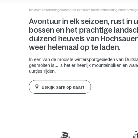
Inclusief reserveringskosten en exclusief toeristenbelasting en/of heffing
Avontuur in elk seizoen, rust in 
bossen en het prachtige lands
duizend heuvels van Hochsauerl
weer helemaal op te laden.
In een van de mooiste wintersportgebieden van Duitsl
gesmolten is... is het er heerlijk mountainbiken en w
uurtjes rijden.
Bekijk park op kaart