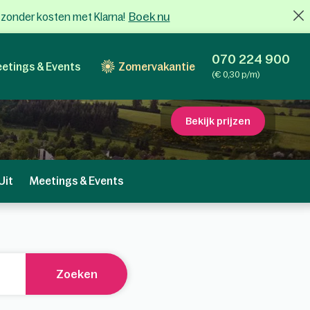
Boek nu
x zonder kosten met Klarna!
070 224 900
etings & Events
Zomervakantie
(€ 0,30 p/m)
Bekijk prijzen
Uit
Meetings & Events
Zoeken