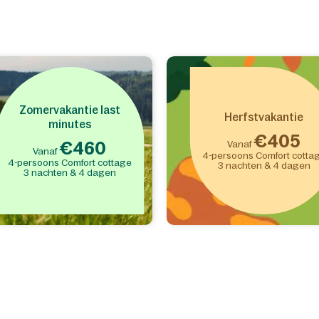
r in je
ndje
"Dinerbuffet" of "Halfpension"
in
d "Buffet" (onder "Eten & Drinken"),
ervolgens minimaal 1
nenarrangement toe en het
 aantal kinderarrangementen
(voor
Zomervakantie last
n 3 t.e.m. 12 jaar).
Herfstvakantie
minutes
€405
€460
Vanaf
Vanaf
4-persoons Comfort cotta
4-persoons Comfort cottage
3 nachten & 4 dagen
3 nachten & 4 dagen