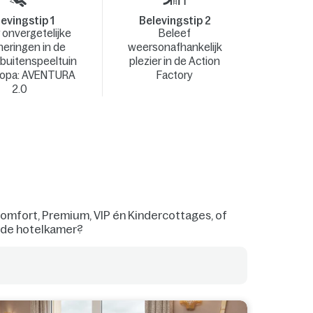
evingstip 1
Belevingstip 2
 onvergetelijke
Beleef
neringen in de
weersonafhankelijk
 buitenspeeltuin
plezier in de Action
ropa: AVENTURA
Factory
2.0
Comfort, Premium, VIP én Kindercottages, of
uwde hotelkamer?