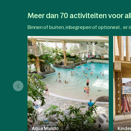
fietstocht in de zonovergoten
omgeving. Met de
Nature Discovery-
App
verandert elke stap of trap in een
Meer dan 70 activiteiten voor all
ontdekkingsreis die de
natuurwonderen van het park onthult.
Binnen of buiten, inbegrepen of optioneel... er is
Aqua Mundo
Kinder