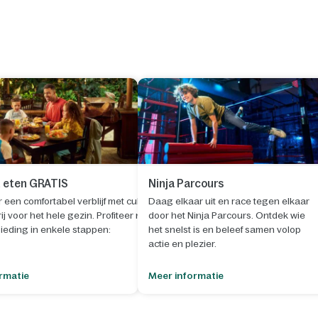
 eten GRATIS
Ninja Parcours
een comfortabel verblijf met culinaire
Daag elkaar uit en race tegen elkaar
j voor het hele gezin. Profiteer nu van
door het Ninja Parcours. Ontdek wie
ieding in enkele stappen:
het snelst is en beleef samen volop
actie en plezier.
 verblijf met een aankomstdatum
t.e.m. 30
er 2026
.
rmatie
Meer informatie
 de knop "Selecteer" om je reservering te