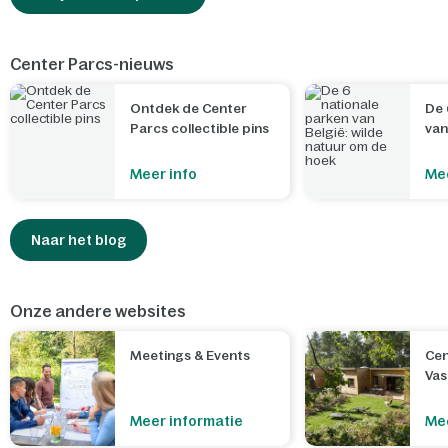
Center Parcs-nieuws
Ontdek de Center
De 
Parcs collectible pins
van
nat
Meer info
Mee
Naar het blog
Onze andere websites
Meetings & Events
Cen
Va
Meer informatie
Mee