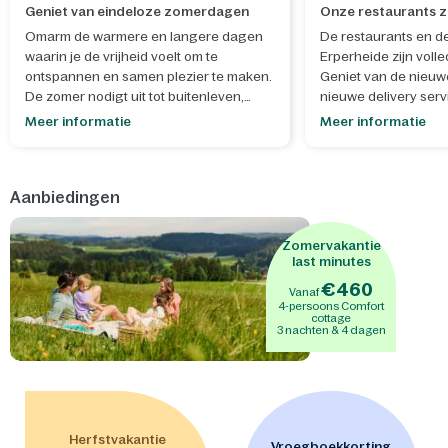
Geniet van eindeloze zomerdagen
Onze restaurants zi
Omarm de warmere en langere dagen
De restaurants en d
waarin je de vrijheid voelt om te
Erperheide zijn voll
ontspannen en samen plezier te maken.
Geniet van de nieuw
De zomer nodigt uit tot buitenleven,
nieuwe delivery serv
spontane momenten en het creëren van
Meer informatie
Meer informatie
blijvende herinneringen.
- Laat je creativiteit de vrije loop tijdens
Aanbiedingen
onze
zomerworkshops
, waar je samen
iets moois maakt dat helemaal past bij
het seizoen en zorgt voor een extra
Zomervakantie
dosis zomerse gezelligheid. Bouw en
last minutes
versier je eigen
mini-ijsjeskraam
of
€460
Vanaf
maak een
schatkist met slot
om je
4-persoons Comfort
geheimen in te bewaren. - Na een
cottage
3 nachten & 4 dagen
zonnige dag is het heerlijk om samen te
genieten van de sensationele
waterglijbanen van
Aqua Mundo
, een
perfecte afsluiter van de dag vol
spetterend plezier. - Binnen wacht een
wereld vol avonturen, waar kinderen
Herfstvakantie
Vroegboekkorting