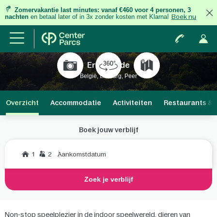
Zomervakantie last minutes:
vanaf €460 voor 4 personen, 3
nachten
en betaal later of in 3x zonder kosten met Klarna!
Boek nu
Erperheide
België, Limburg, Peer
Overzicht
Accommodatie
Activiteiten
Restaurants & 
Boek jouw verblijf
1
2
Aankomstdatum
Zoek je verblijf
Non-stop speelplezier in de indoor speelwereld, dieren van