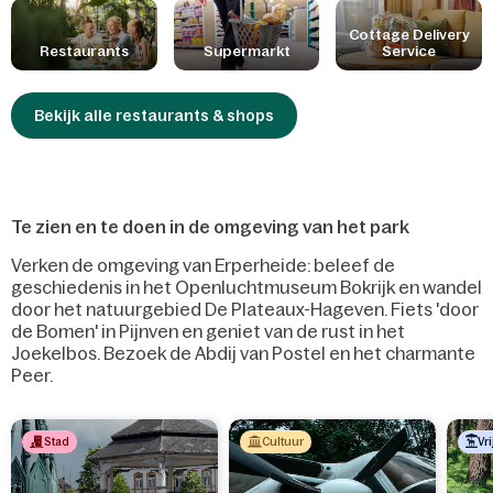
bezorgen! In onze restaurants zijn kinderen koning dankzij
kindvriendelijke gerechten, babyvoeding en veel plezier onder de
Cottage Delivery
Restaurants
Supermarkt
Service
palmbomen. Ook staan we steeds klaar om rekening te houden
met jouw allergieën of voedselintoleranties.
Bekijk alle restaurants & shops
Te zien en te doen in de omgeving van het park
Verken de omgeving van Erperheide: beleef de
geschiedenis in het Openluchtmuseum Bokrijk en wandel
door het natuurgebied De Plateaux-Hageven. Fiets 'door
de Bomen' in Pijnven en geniet van de rust in het
Joekelbos. Bezoek de Abdij van Postel en het charmante
Peer.
Stad
Cultuur
Vri