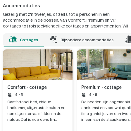
Accommodaties
Gezellig met z'n tweetjes, of zelfs tot 8 personen in een
accommodatie in de bossen. Van Comfort, Premium en VIP
cottages tot rolstoelvriendelijke cottages en appartementen. Wil
je je familie écht verrassen? Boek dan een Pony Vakantie, een
Kindercottage of een nieuwe Dieren in het bos cottage!
Cottages
Bijzondere accommodaties
Comfort - cottage
Premium - cottage
4 - 5
4 - 8
Comfortabel bed, chique
De bedden zijn opgemaakt 
badkamer, uitgeruste keuken en
aankomst en voor wat quali
een eigen terras midden in de
time geniet je van een twee
natuur. Dat is nog eens fijn
in een van de slaapkamers.
wakker worden.