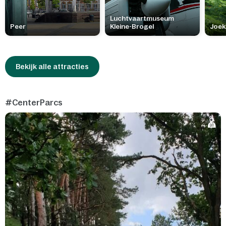
Luchtvaartmuseum
Peer
Kleine-Brogel
Joek
Bekijk alle attracties
#CenterParcs