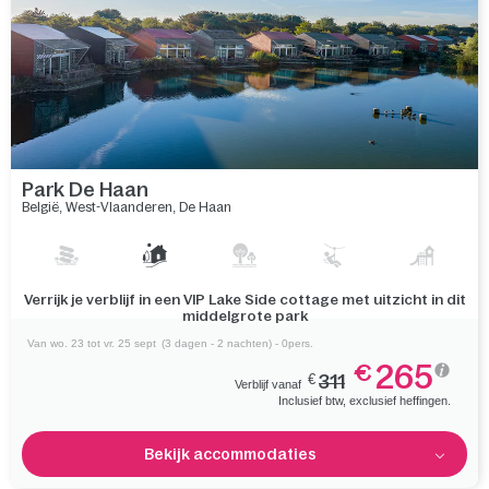
Park De Haan
België
,
West-Vlaanderen
,
De Haan
Verken het strand en historisch Brugge om verrast te worden
door verborgen plekjes
Van wo. 23 tot vr. 25 sept
(3 dagen - 2 nachten) - 0pers.
265
€
€
311
Verblijf vanaf
Inclusief btw, exclusief heffingen.
Bekijk accommodaties