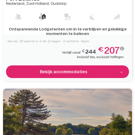
Nederland
,
Zuid-Holland
,
Ouddorp
Verken de charmante Zeeuwse kust en het Grevelingenmeer
naast het park
Van wo. 30 sept tot vr. 2 okt
(3 dagen - 2 nachten) - 0pers.
207
€
€
244
Verblijf vanaf
Inclusief btw, exclusief heffingen.
Bekijk accommodaties