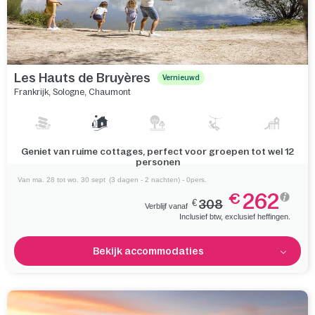
Les Hauts de Bruyères
Vernieuwd
Frankrijk
,
Sologne
,
Chaumont
Verken de Sologne, een streek vol bossen en charmante
dorpjes om te ontdekken
Van ma. 28 tot wo. 30 sept
(3 dagen - 2 nachten) - 0pers.
262
€
€
308
Verblijf vanaf
Inclusief btw, exclusief heffingen.
Bekijk accommodaties