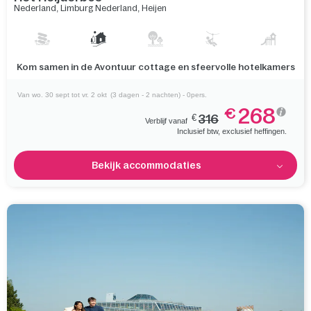
Nederland
,
Limburg Nederland
,
Heijen
Een groot bos en mooie natuur wachten op je, vlakbij
Nationaal Park De Maasduinen
Van wo. 30 sept tot vr. 2 okt
(3 dagen - 2 nachten) - 0pers.
268
€
€
316
Verblijf vanaf
Inclusief btw, exclusief heffingen.
Bekijk accommodaties