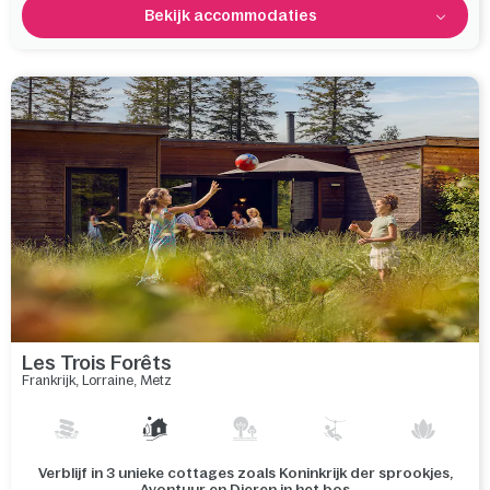
Bekijk accommodaties
Les Trois Forêts
Frankrijk
,
Lorraine
,
Metz
Dompel jezelf onder in het hart van een uitgestrekt bos van
435 hectare