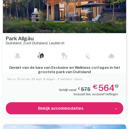
Park Allgäu
Duitsland
,
Zuid-Duitsland
,
Leutkirch
Prachtige bossen en uitgestrekte weiden wachten op je aan
de voet van de Alpen
Van vr. 25 tot ma. 28 sept
(4 dagen - 3 nachten) - 0pers.
564
€
€
575
Verblijf vanaf
Inclusief btw, exclusief heffingen.
Bekijk accommodaties