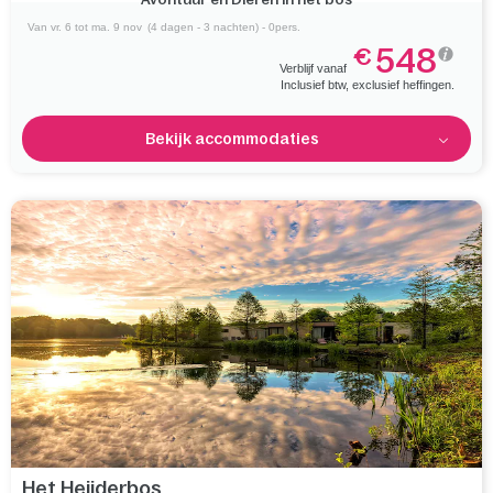
Van vr. 6 tot ma. 9 nov
(4 dagen - 3 nachten) - 0pers.
548
€
Verblijf vanaf
Inclusief btw, exclusief heffingen.
Bekijk accommodaties
Het Heijderbos