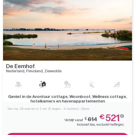
De Eemhof
Nederland
,
Flevoland
,
Zeewolde
Vermaak je in de groene omgeving, vlakbij loofbos
Horsterwold en naast het Eemmeer
Van ma. 28 sept tot vr. 2 okt
(5 dagen - 4 nachten) - 0pers.
521
€
€
614
Verblijf vanaf
Inclusief btw, exclusief heffingen.