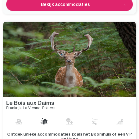
Bekijk accommodaties
Le Bois aux Daims
Frankrijk
,
La Vienne
,
Poitiers
Ontdek alle vogels in en rond het park en bewonder hun
manier van leven in de natuur