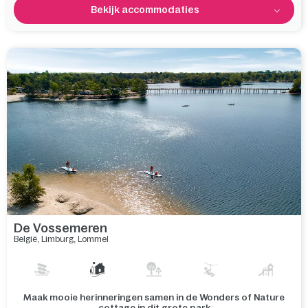
Bekijk accommodaties
De Vossemeren
België
,
Limburg
,
Lommel
Geniet van 2 grote meren, met Nationaal Park Bosland en de
Lommelse Sahara vlakbij