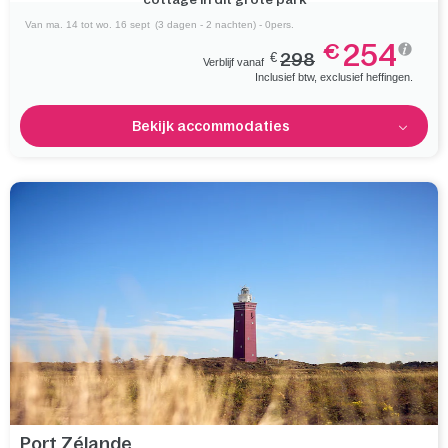
Van ma. 14 tot wo. 16 sept
(3 dagen - 2 nachten) - 0pers.
254
€
€
298
Verblijf vanaf
Inclusief btw, exclusief heffingen.
Bekijk accommodaties
Port Zélande