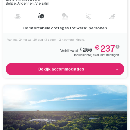
België
,
Ardennen
,
Vielsalm
Verken heuvels, bossen en watervallen in de Ardennen en
charmant Vielsalm vlakbij
Van ma. 24 tot wo. 26 aug
(3 dagen - 2 nachten) - 0pers.
237
€
€
255
Verblijf vanaf
Inclusief btw, exclusief heffingen.
Bekijk accommodaties