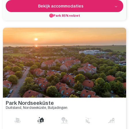
Bekijk accommodaties
Park 85% volzet
Park Nordseeküste
Duitsland
,
Nordseeküste
,
Butjadingen