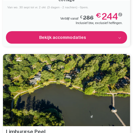
Van wo. 30 sept tot vr. 2 okt
(3 dagen - 2 nachten) - 0pers.
244
€
€
286
Verblijf vanaf
Inclusief btw, exclusief heffingen.
Bekijk accommodaties
Limburgse Peel