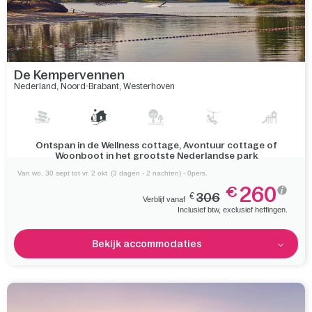
De Kempervennen
Nederland
,
Noord-Brabant
,
Westerhoven
Ontdek de 2 meren, een sereen bos en het fascinerende
heidegebied De Malpie
Van wo. 30 sept tot vr. 2 okt
(3 dagen - 2 nachten) - 0pers.
260
€
€
306
Verblijf vanaf
Inclusief btw, exclusief heffingen.
Bekijk accommodaties