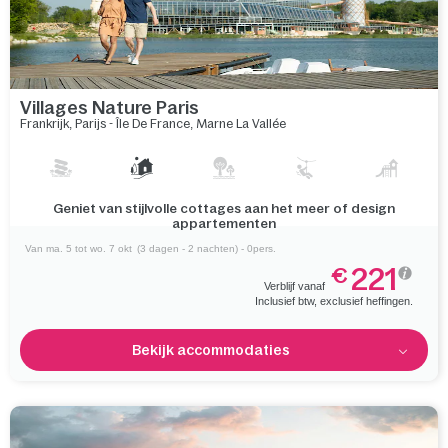
Villages Nature Paris
Frankrijk
,
Parijs - Île De France
,
Marne La Vallée
Dompel jezelf onder in de charme van een rustig meer en
weelderige bossen
Van ma. 5 tot wo. 7 okt
(3 dagen - 2 nachten) - 0pers.
221
€
Verblijf vanaf
Inclusief btw, exclusief heffingen.
Bekijk accommodaties