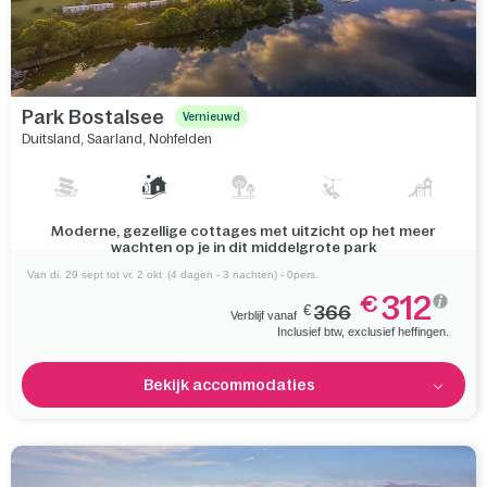
Park Bostalsee
Vernieuwd
Duitsland
,
Saarland
,
Nohfelden
Geniet van het grote watersportmeer met zwemstrand, bos
en heuvellandschap
Van di. 29 sept tot vr. 2 okt
(4 dagen - 3 nachten) - 0pers.
312
€
€
366
Verblijf vanaf
Inclusief btw, exclusief heffingen.
Bekijk accommodaties