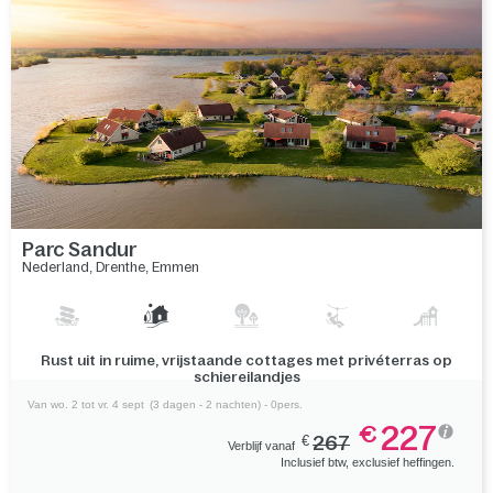
Parc Sandur
Nederland
,
Drenthe
,
Emmen
Verblijf naast De Grote Rietplas en verken de historische
hunebedden in de buurt
Van wo. 2 tot vr. 4 sept
(3 dagen - 2 nachten) - 0pers.
227
€
€
267
Verblijf vanaf
Inclusief btw, exclusief heffingen.