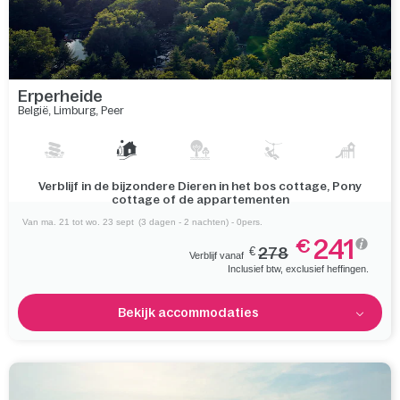
Erperheide
België
,
Limburg
,
Peer
Het enorme bos van Park Bosland wacht op je voor een
ontspannen wandeling in de buurt
Van ma. 21 tot wo. 23 sept
(3 dagen - 2 nachten) - 0pers.
241
€
€
278
Verblijf vanaf
Inclusief btw, exclusief heffingen.
Bekijk accommodaties