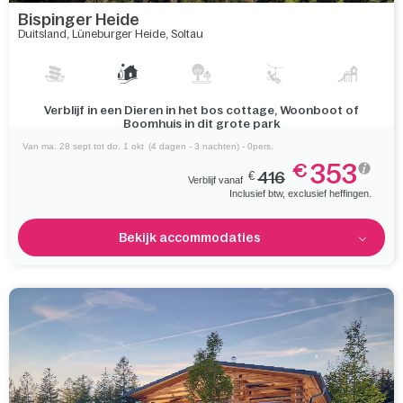
Bispinger Heide
Duitsland
,
Lüneburger Heide
,
Soltau
Verleg je grenzen tijdens een wandeling door de
adembenemende en beroemde Lüneburger Heide
Van ma. 28 sept tot do. 1 okt
(4 dagen - 3 nachten) - 0pers.
353
€
€
416
Verblijf vanaf
Inclusief btw, exclusief heffingen.
Bekijk accommodaties