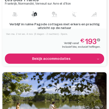
Frankrijk
,
Normandië
,
Verneuil sur Avre et d'Iton
Verken dit grote park, doorkruist door een meer en omgeven
door rustige bossen
Van ma. 2 tot wo. 4 nov
(3 dagen - 2 nachten) - 0pers.
193
€
Verblijf vanaf
Inclusief btw, exclusief heffingen.
Bekijk accommodaties