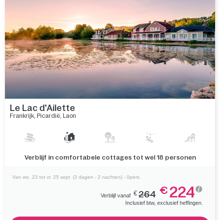
Le Lac d'Ailette
Frankrijk
,
Picardië
,
Laon
Verken een prachtig meer, vlakbij de beroemde
Champagnehuizen
Van wo. 23 tot vr. 25 sept
(3 dagen - 2 nachten) - 0pers.
224
€
€
264
Verblijf vanaf
Inclusief btw, exclusief heffingen.