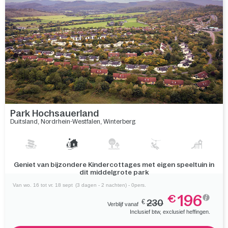
Park Hochsauerland
Duitsland
,
Nordrhein-Westfalen
,
Winterberg
Beleef het "land van de 1000 bergen" tijdens zomerse
fietstochten en winterse ski-avonturen
Van wo. 16 tot vr. 18 sept
(3 dagen - 2 nachten) - 0pers.
196
€
€
230
Verblijf vanaf
Inclusief btw, exclusief heffingen.