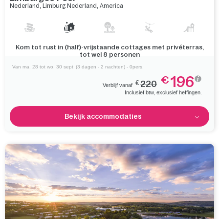
Nederland
,
Limburg Nederland
,
America
Verbind met de natuur in een bosrijke omgeving, met De Heere
Peel om de hoek
Van ma. 28 tot wo. 30 sept
(3 dagen - 2 nachten) - 0pers.
196
€
€
220
Verblijf vanaf
Inclusief btw, exclusief heffingen.
Bekijk accommodaties