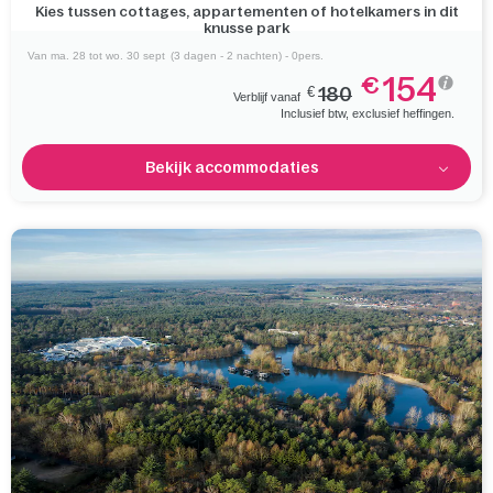
Ervaar het UNESCO Werelderfgoed Waddenzee en het
schilderachtige kustlandschap
Van ma. 28 tot wo. 30 sept
(3 dagen - 2 nachten) - 0pers.
154
€
€
180
Verblijf vanaf
Inclusief btw, exclusief heffingen.
Bekijk accommodaties