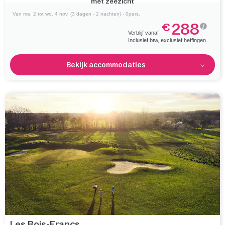
juwelen om te ontdekken
Van ma. 2 tot wo. 4 nov
(3 dagen - 2 nachten) - 0pers.
288
€
Verblijf vanaf
Inclusief btw, exclusief heffingen.
Bekijk accommodaties
Les Bois-Francs