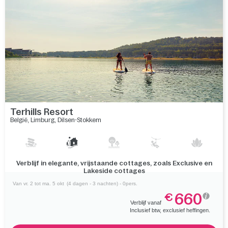
Terhills Resort
België
,
Limburg
,
Dilsen-Stokkem
Geniet van Terhills Cable Park op het meer en ontdek de
charme van Maastricht
Van vr. 2 tot ma. 5 okt
(4 dagen - 3 nachten) - 0pers.
660
€
Verblijf vanaf
Inclusief btw, exclusief heffingen.