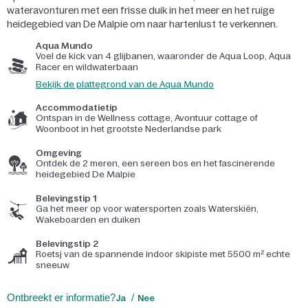
wateravonturen met een frisse duik in het meer en het ruige
heidegebied van De Malpie om naar hartenlust te verkennen.
Aqua Mundo
Voel de kick van 4 glijbanen, waaronder de Aqua Loop, Aqua
Racer en wildwaterbaan
Bekijk de plattegrond van de Aqua Mundo
Accommodatietip
Ontspan in de Wellness cottage, Avontuur cottage of
Woonboot in het grootste Nederlandse park
Omgeving
Ontdek de 2 meren, een sereen bos en het fascinerende
heidegebied De Malpie
Belevingstip 1
Ga het meer op voor watersporten zoals Waterskiën,
Wakeboarden en duiken
Belevingstip 2
Roetsj van de spannende indoor skipiste met 5500 m² echte
sneeuw
Ontbreekt er informatie?
Ja
Nee