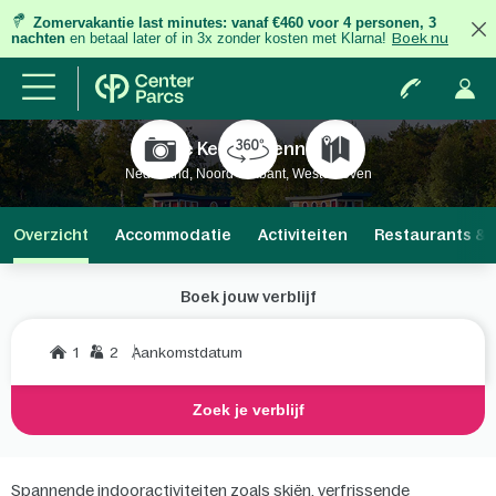
Zomervakantie last minutes:
vanaf €460 voor 4 personen, 3
nachten
en betaal later of in 3x zonder kosten met Klarna!
Boek nu
De Kempervennen
Nederland, Noord-Brabant, Westerhoven
Overzicht
Accommodatie
Activiteiten
Restaurants & 
Boek jouw verblijf
1
2
Aankomstdatum
Zoek je verblijf
Spannende indooractiviteiten zoals skiën, verfrissende