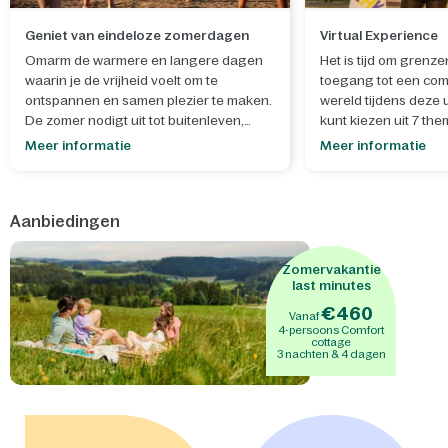
Geniet van eindeloze zomerdagen
Virtual Experience
Omarm de warmere en langere dagen
Het is tijd om grenze
waarin je de vrijheid voelt om te
toegang tot een com
ontspannen en samen plezier te maken.
wereld tijdens deze 
De zomer nodigt uit tot buitenleven,
kunt kiezen uit 7 the
spontane momenten en het creëren van
Meer informatie
Meer informatie
blijvende herinneringen.
- Laat je creativiteit de vrije loop tijdens
Aanbiedingen
onze
zomerworkshops
, waar je samen
iets moois maakt dat helemaal past bij
het seizoen en zorgt voor een extra
Zomervakantie
dosis zomerse gezelligheid. Bouw en
last minutes
versier je eigen
mini-ijsjeskraam
of
€460
Vanaf
maak een
schatkist met slot
om je
4-persoons Comfort
geheimen in te bewaren. - Na een
cottage
3 nachten & 4 dagen
zonnige dag is het heerlijk om samen te
genieten van de sensationele
waterglijbanen van
Aqua Mundo
, een
perfecte afsluiter van de dag vol
spetterend plezier. - Binnen wacht een