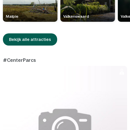
Malpie
Valkenswaard
Valk
Bekijk alle attracties
#CenterParcs