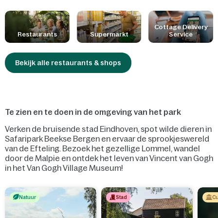
ontbijt of een Table Cooking pakket bezorgen! In onze
restaurants zijn kinderen koning dankzij kindvriendelijke
gerechten, babyvoeding en veel plezier onder de palmbomen.
Cottage Delivery
Restaurants
Supermarkt
Service
Ook staan we steeds klaar om rekening te houden met jouw
allergieën of voedselintoleranties.
Bekijk alle restaurants & shops
Te zien en te doen in de omgeving van het park
Verken de bruisende stad Eindhoven, spot wilde dieren in
Safaripark Beekse Bergen en ervaar de sprookjeswereld
van de Efteling. Bezoek het gezellige Lommel, wandel
door de Malpie en ontdek het leven van Vincent van Gogh
in het Van Gogh Village Museum!
Natuur
Stad
Cu