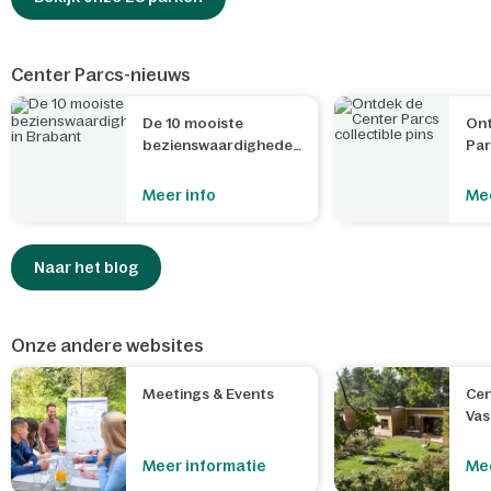
Center Parcs-nieuws
De 10 mooiste
Ont
bezienswaardigheden
Par
in Brabant
Meer info
Mee
Naar het blog
Onze andere websites
Meetings & Events
Cen
Va
Meer informatie
Mee