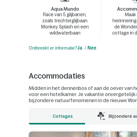
Aqua Mundo
Accommo
Race van 5 glijbanen,
Maak
zoals trechterglijbaan
herinnerin
Monkey Splash en een
de Wonder
wildwaterbaan
cottage in d
Ontbreekt er informatie?
Ja
Nee
Accommodaties
Midden in het dennenbos of aan de oever van h
voor een hotelkamer. Je vakantie onvergetelijk
bijzondere natuurfenomenen in de nieuwe Won
Cottages
Bijzondere 