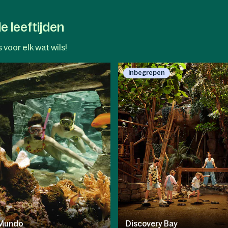
e leeftijden
 voor elk wat wils!
Inbegrepen
Mundo
Discovery Bay