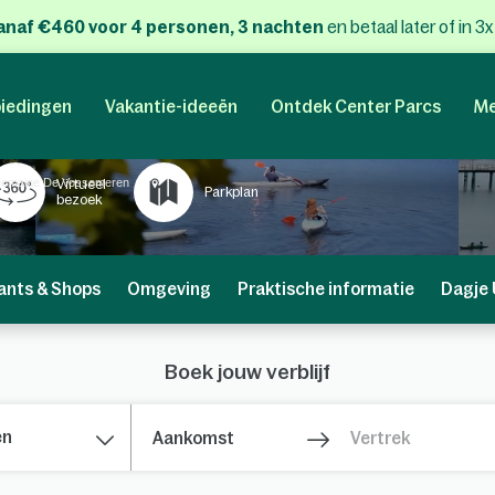
anaf €460 voor 4 personen, 3 nachten
en betaal later of in 3
iedingen
Vakantie-ideeën
Ontdek Center Parcs
Me
omaine De Vossemeren
Virtueel
Parkplan
bezoek
ants & Shops
Omgeving
Praktische informatie
Dagje 
Boek jouw verblijf
en