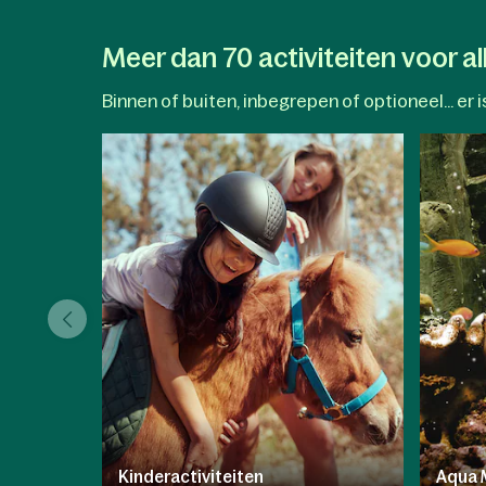
fietstocht in de zonovergoten
omgeving. Met de
Nature Discovery-
App
verandert elke stap of trap in een
Meer dan 70 activiteiten voor all
ontdekkingsreis die de
natuurwonderen van het park onthult.
Binnen of buiten, inbegrepen of optioneel... er is
Kinderactiviteiten
Aqua 