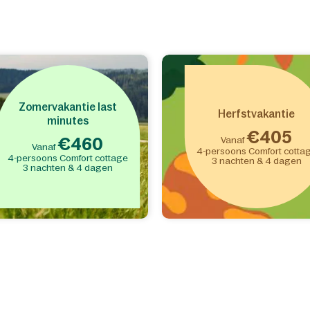
Zomervakantie last
Herfstvakantie
minutes
€405
€460
Vanaf
Vanaf
4-persoons Comfort cotta
4-persoons Comfort cottage
3 nachten & 4 dagen
3 nachten & 4 dagen