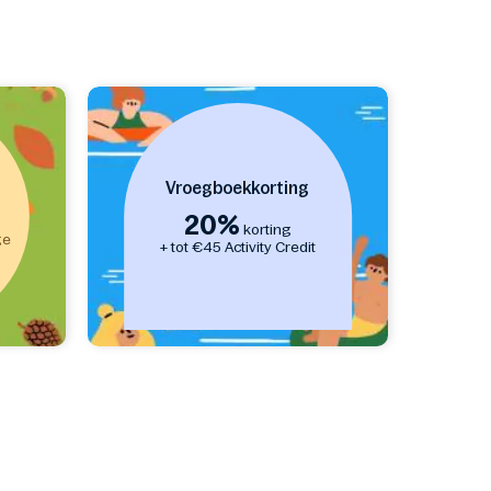
smaken, met gerechten uit onder
andere de
Italiaanse en Aziatische
keuken
. Denk aan lasagne, sushi,
gele curry, of een gezellige
BBQ-
box
voor een avond vol samenzijn.
Ook je
dagelijkse
boodschappen
regel je makkelijk:
Vroegboekkorting
vers brood, fruit, snacks, drankjes,
babyvoeding en zelfs borrelboxen voor
20%
korting
een feestelijke start. Of kies voor
kant-
ge
+ tot €45 Activity Credit
en-klare maaltijdkits
zoals veggie
soep of een pasta-avond.
Met onze Delivery Service geniet je
zorgeloos, lekker én comfortabel,
helemaal op jouw manier!