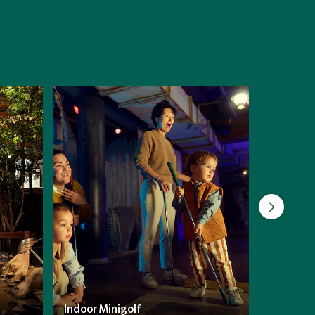
Inbegrep
Indoor Minigolf
Family R