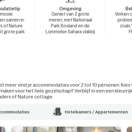
datietip
Omgeving
Bel
 mooie
Geniet van 2 grote
Verken d
gen samen in
meren, met Nationaal
probee
s of Nature
Park Bosland en de
zoals
it grote park
Lommelse Sahara vlakbij
F
et meer vind je accommodaties voor 2 tot 10 personen. Kies
 maken voor het hele gezelschap? Verblijf in een een kleurr
ders of Nature cottage.
accommodaties
Hotelkamers / Appartementen