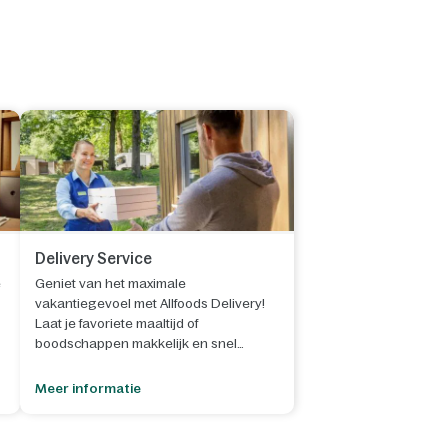
Delivery Service
e
Geniet van het maximale
vakantiegevoel met Allfoods Delivery!
Laat je favoriete maaltijd of
boodschappen makkelijk en snel
bezorgen in je cottage:
bestel via de
Center Parcs app of de QR-code in
Meer informatie
je cottage
.
Laat je verrassen door een wereld aan