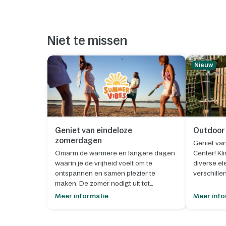
Niet te missen
Nieuw
Geniet van eindeloze
Outdoor 
zomerdagen
Geniet van
Omarm de warmere en langere dagen
Center! Kl
waarin je de vrijheid voelt om te
diverse e
ontspannen en samen plezier te
verschille
maken. De zomer nodigt uit tot
hoogte.
buitenleven, spontane momenten en
Meer informatie
Meer info
het creëren van blijvende
herinneringen.