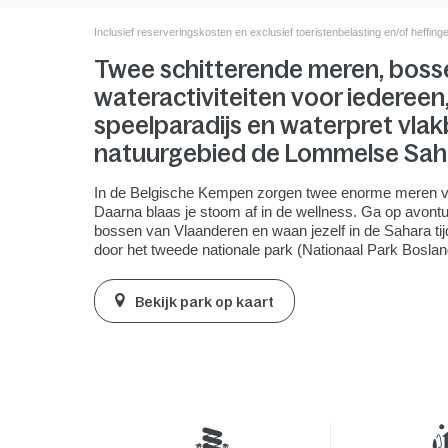
Inclusief reserveringskosten en exclusief toeristenbelasting en/of heffing
Twee schitterende meren, boss
wateractiviteiten voor iedereen
speelparadijs en waterpret vlakb
natuurgebied de Lommelse Sah
In de Belgische Kempen zorgen twee enorme meren voo
Daarna blaas je stoom af in de wellness. Ga op avontu
bossen van Vlaanderen en waan jezelf in de Sahara ti
door het tweede nationale park (Nationaal Park Bosland
Bekijk park op kaart