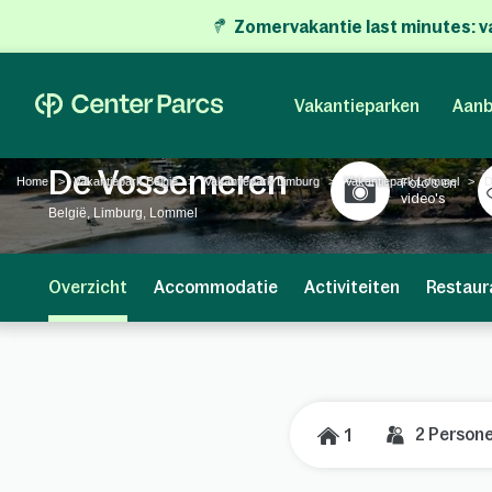
Zomervakantie last minutes:
v
Vakantieparken
Aanb
De Vossemeren
Home
Vakantiepark België
Vakantiepark Limburg
Vakantiepark Lommel
D
Foto's en
video's
België, Limburg, Lommel
Overzicht
Accommodatie
Activiteiten
Restaur
2
Person
1