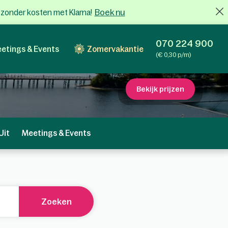
Boek nu
x zonder kosten met Klarna!
070 224 900
etings & Events
Zomervakantie
(€ 0,30 p/m)
Bekijk prijzen
Uit
Meetings & Events
Zoeken