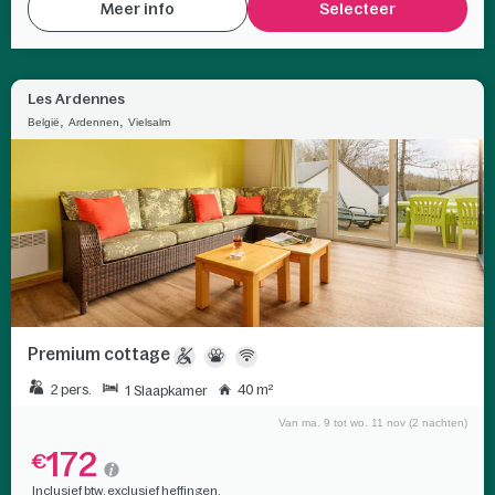
Meer info
Selecteer
Les Ardennes
,
,
België
Ardennen
Vielsalm
Premium cottage
2 pers.
40 m²
1 Slaapkamer
Van ma. 9 tot wo. 11 nov (2 nachten)
172
€
Inclusief btw, exclusief heffingen.