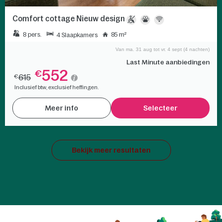
Comfort cottage Nieuw design
8 pers.
85 m²
4 Slaapkamers
Van ma. 31 aug tot vr. 4 sept (4 nachten)
Last Minute aanbiedingen
552
€
615
€
Inclusief btw, exclusief heffingen.
Meer info
Selecteer
Bekijk meer resultaten