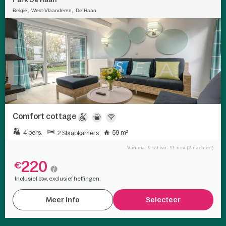
,
,
België
West-Vlaanderen
De Haan
Comfort cottage
4 pers.
59 m²
2 Slaapkamers
Van ma. 9 tot wo. 11 nov (2 nachten)
220
€
Inclusief btw, exclusief heffingen.
Meer info
Selecteer