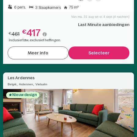
6 pers.
75 m²
3 Slaapkamers
Van ma. 31 aug tot vr. 4 sept (4 nachten)
Last Minute aanbiedingen
417
€
461
€
Inclusief btw, exclusief heffingen.
Meer info
Selecteer
Les Ardennes
,
,
België
Ardennen
Vielsalm
Nieuw design