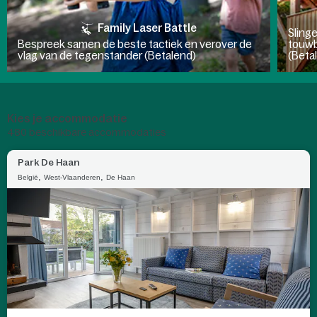
Family Laser Battle
Sling
Bespreek samen de beste tactiek en verover de
touwb
vlag van de tegenstander (Betalend)
(Beta
Kies je accommodatie
480
beschikbare accommodaties
Park De Haan
,
,
België
West-Vlaanderen
De Haan