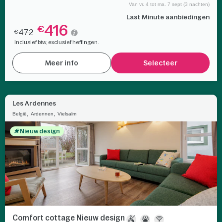
Van vr. 4 tot ma. 7 sept (3 nachten)
Last Minute aanbiedingen
416
€
472
€
Inclusief btw, exclusief heffingen.
Meer info
Selecteer
Les Ardennes
,
,
België
Ardennen
Vielsalm
Nieuw design
Comfort cottage Nieuw design