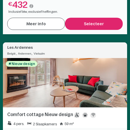
432
€
Inclusief btw, exclusief heffingen.
Meer info
Selecteer
Les Ardennes
,
,
België
Ardennen
Vielsalm
Nieuw design
Comfort cottage Nieuw design
4 pers.
59 m²
2 Slaapkamers