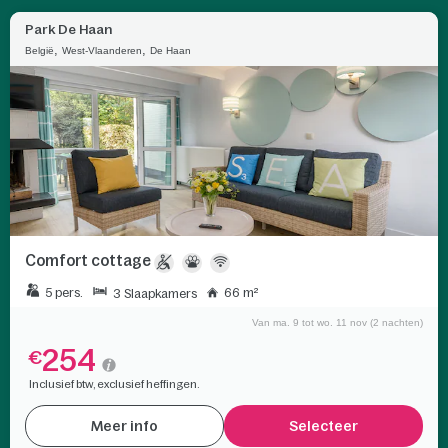
Park De Haan
,
,
België
West-Vlaanderen
De Haan
Comfort cottage
5 pers.
66 m²
3 Slaapkamers
Van ma. 9 tot wo. 11 nov (2 nachten)
254
€
Inclusief btw, exclusief heffingen.
Meer info
Selecteer