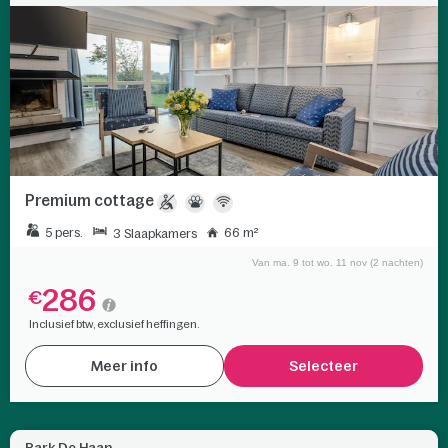
Premium cottage
5 pers.
66 m²
3 Slaapkamers
Van ma. 9 tot wo. 11 nov (2 nachten)
286
€
Inclusief btw, exclusief heffingen.
Meer info
Selecteer
Park De Haan