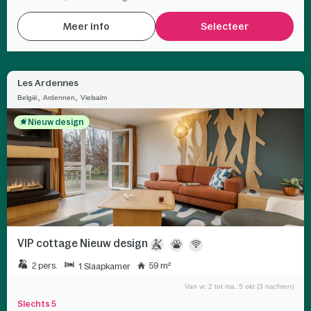
Meer info
Selecteer
Les Ardennes
,
,
België
Ardennen
Vielsalm
Nieuw design
VIP cottage Nieuw design
2 pers.
59 m²
1 Slaapkamer
Van vr. 2 tot ma. 5 okt (3 nachten)
Slechts 5