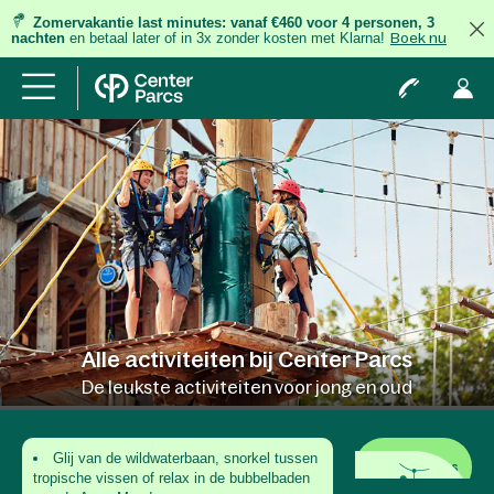
Zomervakantie last minutes:
vanaf €460 voor 4 personen, 3
nachten
en betaal later of in 3x zonder kosten met Klarna!
Boek nu
Alle activiteiten bij Center Parcs
De leukste activiteiten voor jong en oud
Glij van de wildwaterbaan, snorkel tussen
Er is altijd iets
tropische vissen of relax in de bubbelbaden