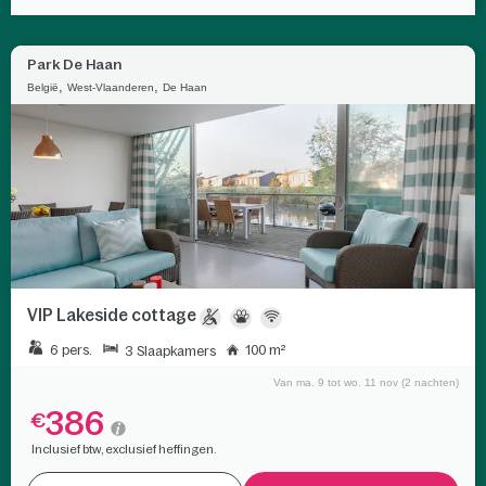
Park De Haan
,
,
België
West-Vlaanderen
De Haan
VIP Lakeside cottage
6 pers.
100 m²
3 Slaapkamers
Van ma. 9 tot wo. 11 nov (2 nachten)
386
€
Inclusief btw, exclusief heffingen.