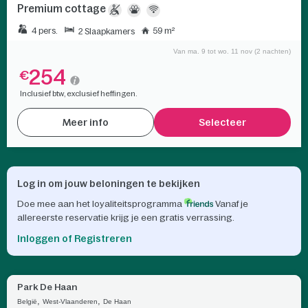
Premium cottage
4 pers.
59 m²
2 Slaapkamers
Van ma. 9 tot wo. 11 nov (2 nachten)
254
€
Inclusief btw, exclusief heffingen.
Meer info
Selecteer
Log in om jouw beloningen te bekijken
Doe mee aan het loyaliteitsprogramma
Vanaf je
allereerste reservatie krijg je een gratis verrassing.
Inloggen of Registreren
Park De Haan
,
,
België
West-Vlaanderen
De Haan