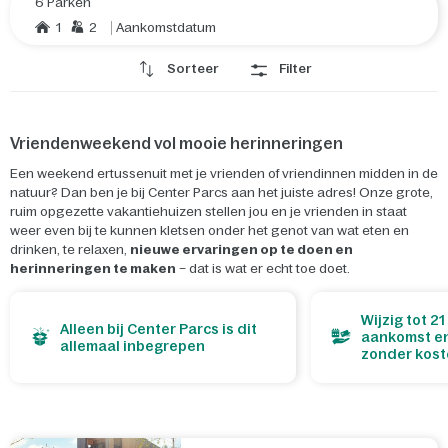
6 Parken
1
2
Aankomstdatum
Sorteer
Filter
Vriendenweekend vol mooie herinneringen
Een weekend ertussenuit met je vrienden of vriendinnen midden in de
natuur? Dan ben je bij Center Parcs aan het juiste adres! Onze grote,
ruim opgezette vakantiehuizen stellen jou en je vrienden in staat
weer even bij te kunnen kletsen onder het genot van wat eten en
drinken, te relaxen,
nieuwe ervaringen op te doen en
herinneringen te maken
– dat is wat er echt toe doet.
Wijzig tot 2
Alleen bij Center Parcs is dit
aankomst en
allemaal inbegrepen
zonder kos