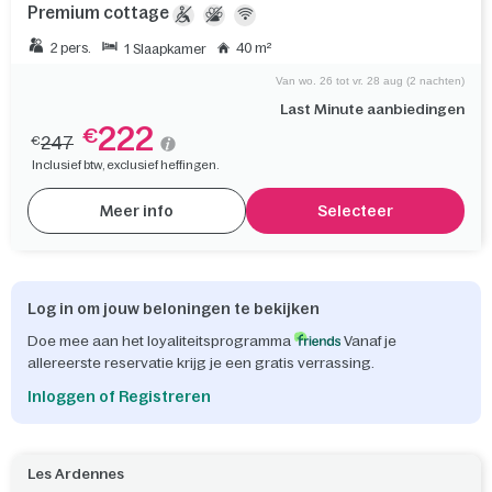
Premium cottage
2 pers.
40 m²
1 Slaapkamer
Van wo. 26 tot vr. 28 aug (2 nachten)
Last Minute aanbiedingen
222
€
247
€
Inclusief btw, exclusief heffingen.
Meer info
Selecteer
Log in om jouw beloningen te bekijken
Doe mee aan het loyaliteitsprogramma
Vanaf je
allereerste reservatie krijg je een gratis verrassing.
Inloggen of Registreren
Les Ardennes