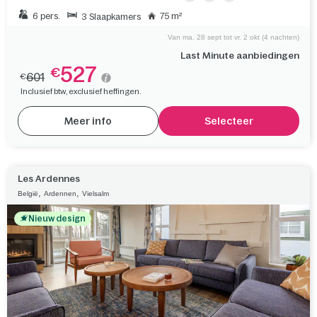
6 pers.
75 m²
3 Slaapkamers
Van ma. 28 sept tot vr. 2 okt (4 nachten)
Last Minute aanbiedingen
527
€
601
€
Inclusief btw, exclusief heffingen.
Meer info
Selecteer
Les Ardennes
,
,
België
Ardennen
Vielsalm
Nieuw design