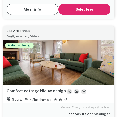
Meer info
Selecteer
Les Ardennes
,
,
België
Ardennen
Vielsalm
Nieuw design
Comfort cottage Nieuw design
8 pers.
85 m²
4 Slaapkamers
Van ma. 31 aug tot vr. 4 sept (4 nachten)
Last Minute aanbiedingen