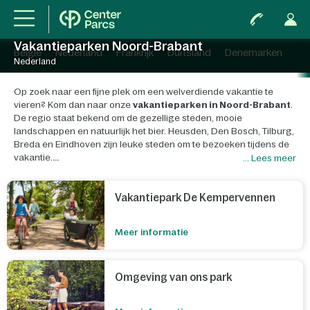
Vakantieparken Noord-Brabant
België
Nederland
Frankrijk
Duitsland
Denemarken
Nederland
Op zoek naar een fijne plek om een welverdiende vakantie te
vieren? Kom dan naar onze
vakantieparken in Noord-Brabant
.
De regio staat bekend om de gezellige steden, mooie
landschappen en natuurlijk het bier. Heusden, Den Bosch, Tilburg,
Breda en Eindhoven zijn leuke steden om te bezoeken tijdens de
vakantie.
... Lees meer
In Noord-Brabant vind je het allemaal. Van grote bossen, tot
zandverstuivingen en grote meren. Allemaal natuur waar je
Vakantiepark De Kempervennen
helemaal tot rust kan komen, maar daar eindigt het niet. Er zijn ook
culturele parels te ontdekken. Denk aan Kasteel Maurick in Vught,
Meer informatie
Fort Sabina in Willemstad of ontdek de oude binnenstad van Den
Bosch.
Vergeet geen bierproeverij te boeken bij een van de vele
Omgeving van ons park
bierbrouwerijen die Noord-Brabant rijk is! Maar ook voor kinderen
is Noord-Brabant de perfecte plek om naartoe op vakantie te