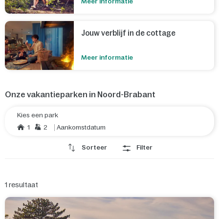
Meer informatie
gaan, want er zijn ongelofelijk veel opties die leuk zijn voor jong
en oud. Wat dacht je van De Efteling in Kaatsheuvel, het
Oertijdmuseum in Boxtel of Safaripark Beekse Bergen in
Hilvarenbeek.
Jouw verblijf in de cottage
Meer informatie
Onze vakantieparken in Noord-Brabant
Kies een park
1
2
Aankomstdatum
Sorteer
Filter
1
resultaat