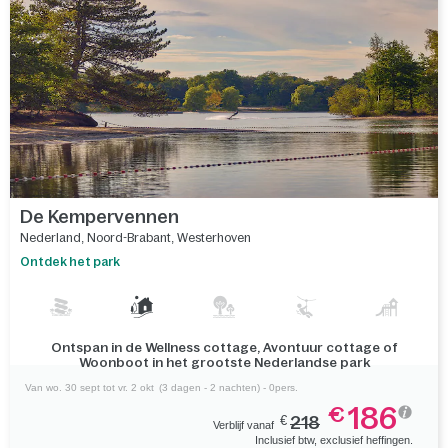
De Kempervennen
Nederland
,
Noord-Brabant
,
Westerhoven
Ontdek het park
Ontspan in de Wellness cottage, Avontuur cottage of
Woonboot in het grootste Nederlandse park
Van wo. 30 sept tot vr. 2 okt
(3 dagen - 2 nachten) - 0pers.
186
€
€
218
Verblijf vanaf
Inclusief btw, exclusief heffingen.