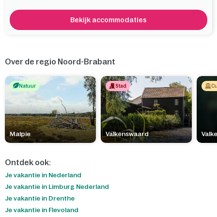
Bekijk accommodaties
Over de regio Noord-Brabant
Natuur
Stad
Cu
Malpie
Valkenswaard
Valk
Ontdek ook:
Je vakantie in Nederland
Je vakantie in Limburg Nederland
Je vakantie in Drenthe
Je vakantie in Flevoland