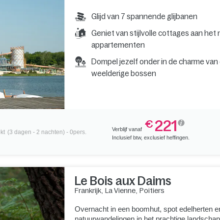
Glijd van 7 spannende glijbanen
Geniet van stijlvolle cottages aan het
appartementen
Dompel jezelf onder in de charme van
weelderige bossen
221
€
Verblijf vanaf
kt
(3 dagen - 2 nachten) - 0pers.
Inclusief btw, exclusief heffingen.
Le Bois aux Daims
Frankrijk
,
La Vienne
,
Poitiers
Overnacht in een boomhut, spot edelherten en
natuurwandelingen in het prachtige landschap