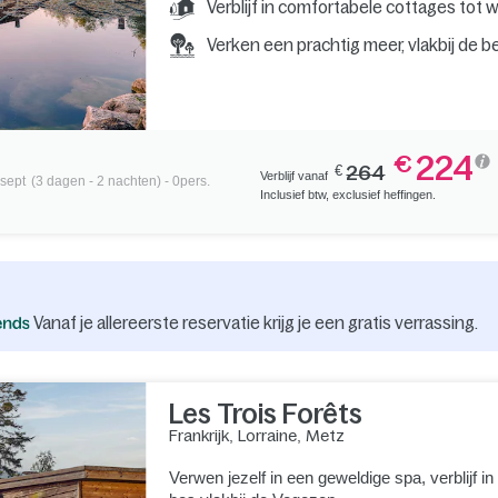
Verblijf in comfortabele cottages tot 
Verken een prachtig meer, vlakbij d
224
€
€
264
Verblijf vanaf
 sept
(3 dagen - 2 nachten) - 0pers.
Inclusief btw, exclusief heffingen.
Vanaf je allereerste reservatie krijg je een gratis verrassing.
Les Trois Forêts
Frankrijk
,
Lorraine
,
Metz
Verwen jezelf in een geweldige spa, verblijf in