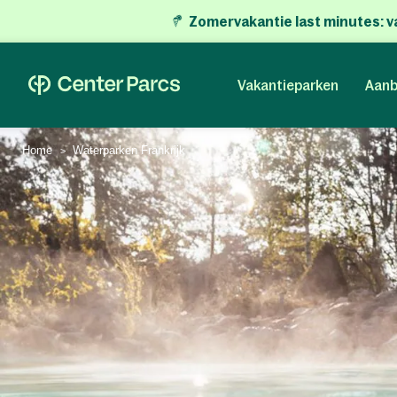
Zomervakantie last minutes:
v
Vakantieparken
Aanb
Home
Waterparken Frankrijk