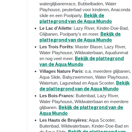
waterglijbanenrace, Bubbelbaden, Water
Playhouse, peuterbad voor kinderen, Anaconda
slide en een Poolparty.
Bekijk de
plattegrond van de Aqua Mundo
Le Lac d’Ailette
: Lazy River, Kinder-Doe-Bad,
Glijbanen, Poolparty’s en meer.
Bekijk de
plattegrond van de Aqua Mundo
Les Trois Forêts
: Master Blaser, Lazy River,
Water Playhouse, Wildwaterbaan, Aquafunmat
en nog veel meer.
Bekijk de plattegrond
van de Aqua Mundo
Villages Nature Paris
: o.a. meerdere glijbanen,
Aqua Slide, Babyzwemmen, Water Playhouse,
Watertuin, Lagunebad en Aqua Scooter.
Bekijk
de plattegrond van de Aqua Mundo
Les Bois-Francs:
Buitenbad, Lazy River,
Water Playhouse, Wildwaterbaan en meerdere
glijbanen.
Bekijk de plattegrond van de
Aqua Mundo
Les Hauts de Bruyères:
Aqua Scooter,
Buitenbad, Wildwaterbaan, Kinder-Doe-Bad en
de Aqua Slide.
Bekijk de plattegrond van