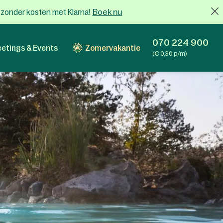
Boek nu
x zonder kosten met Klarna!
070 224 900
etings & Events
Zomervakantie
(€ 0,30 p/m)