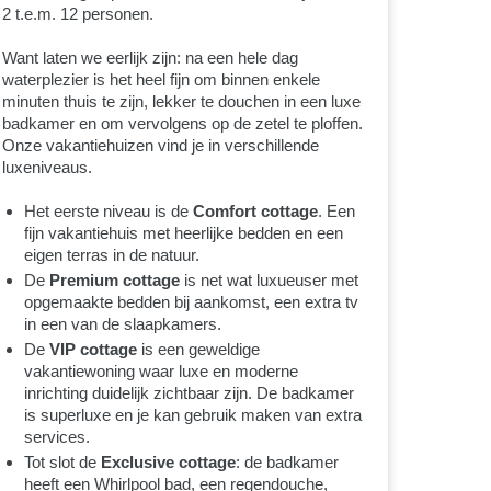
2 t.e.m. 12 personen.
Want laten we eerlijk zijn: na een hele dag
waterplezier is het heel fijn om binnen enkele
minuten thuis te zijn, lekker te douchen in een luxe
badkamer en om vervolgens op de zetel te ploffen.
Onze vakantiehuizen vind je in verschillende
luxeniveaus.
Het eerste niveau is de
Comfort cottage
. Een
fijn vakantiehuis met heerlijke bedden en een
eigen terras in de natuur.
De
Premium cottage
is net wat luxueuser met
opgemaakte bedden bij aankomst, een extra tv
in een van de slaapkamers.
De
VIP cottage
is een geweldige
vakantiewoning waar luxe en moderne
inrichting duidelijk zichtbaar zijn. De badkamer
is superluxe en je kan gebruik maken van extra
services.
Tot slot de
Exclusive cottage
: de badkamer
heeft een Whirlpool bad, een regendouche,