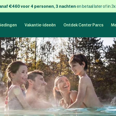
anaf €460 voor 4 personen, 3 nachten
en betaal later of in 3
iedingen
Vakantie-ideeën
Ontdek Center Parcs
Me