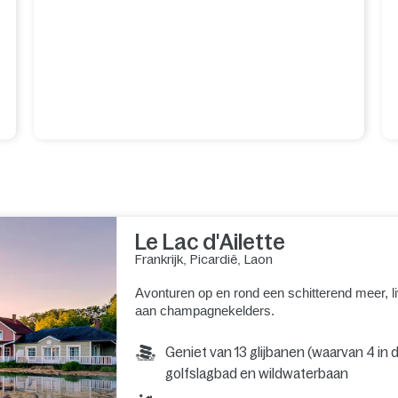
Le Lac d'Ailette
Frankrijk
,
Picardië
,
Laon
Avonturen op en rond een schitterend meer, li
aan champagnekelders.
Geniet van 13 glijbanen (waarvan 4 in
golfslagbad en wildwaterbaan