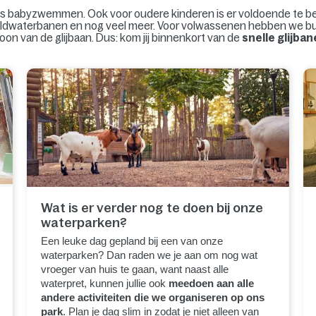
zoals babyzwemmen. Ook voor oudere kinderen is er voldoende te b
wildwaterbanen en nog veel meer. Voor volwassenen hebben we bubb
oon van de glijbaan. Dus: kom jij binnenkort van de
snelle glijba
Wat is er verder nog te doen bij onze
waterparken?
Een leuke dag gepland bij een van onze
waterparken? Dan raden we je aan om nog wat
vroeger van huis te gaan, want naast alle
waterpret, kunnen jullie ook
meedoen aan alle
andere activiteiten die we organiseren op ons
park
. Plan je dag slim in zodat je niet alleen van