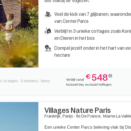
bos vlakbij de Vogezen.
Voel de kick van 7 glijbanen, waaronde
van Center Parcs
Verblijf in 3 unieke cottages zoals Kon
en Dieren in het bos
Dompel jezelf onder in het hart van e
hectare
548
€
Verblijf vanaf
ov
(4 dagen - 3 nachten) - 0pers.
Inclusief btw, exclusief heffingen.
Villages Nature Paris
Frankrijk
,
Parijs - Île De France
,
Marne La Vallé
Een unieke Center Parcs beleving vlak bij Di