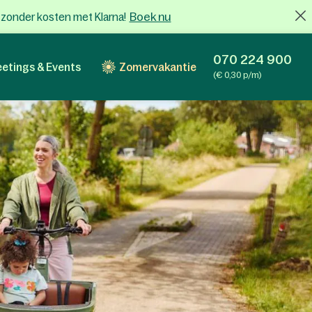
Boek nu
x zonder kosten met Klarna!
070 224 900
etings & Events
Zomervakantie
(€ 0,30 p/m)