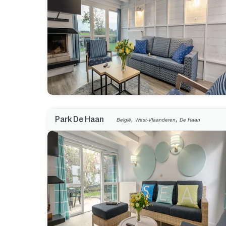
,
,
Park De Haan
België
West-Vlaanderen
De Haan