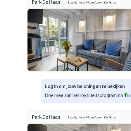
,
,
Park De Haan
België
West-Vlaanderen
De Haan
Log in om jouw beloningen te bekijken
Doe mee aan het loyaliteitsprogramma
,
,
Park De Haan
België
West-Vlaanderen
De Haan