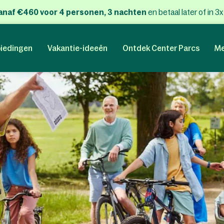
anaf €460 voor 4 personen, 3 nachten
en betaal later of in 3
iedingen
Vakantie-ideeën
Ontdek Center Parcs
Me