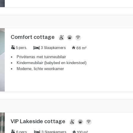
Comfort cottage
3 Slaapkamers
5 pers.
66 m²
Privéterras met tuinmeubilair
Kindermeubilair (babybed en kinderstoel)
Moderne, lichte woonkamer
VIP Lakeside cottage
3 Slaapkamers
6 pers.
100 m²