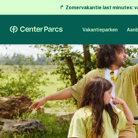
Zomervakantie last minutes:
v
Vakantieparken
Aanb
Home
Vakantie april