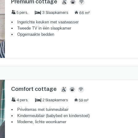
Premium cottage
3 Slaapkamers
5 pers.
66 m²
Ingerichte keuken met vaatwasser
Tweede TV in één slaapkamer
Opgemaakte bedden
Comfort cottage
2 Slaapkamers
4 pers.
59 m²
Privéterras met tuinmeubilair
Kindermeubilair (babybed en kinderstoel)
Moderne, lichte woonkamer