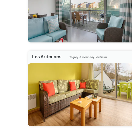
,
,
Les Ardennes
België
Ardennen
Vielsalm