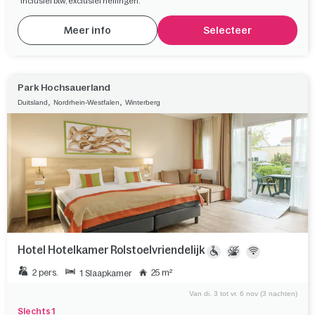
Inclusief btw, exclusief heffingen.
Meer info
Selecteer
Park Hochsauerland
,
,
Duitsland
Nordrhein-Westfalen
Winterberg
Hotel Hotelkamer Rolstoelvriendelijk
2 pers.
25 m²
1 Slaapkamer
Van di. 3 tot vr. 6 nov (3 nachten)
Slechts 1