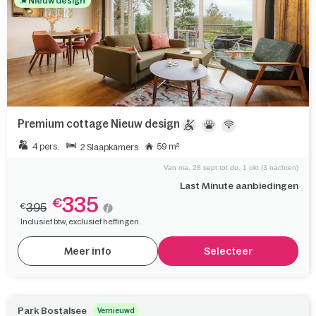
Nieuw design
Premium cottage Nieuw design
4 pers.
59 m²
2 Slaapkamers
Van ma. 28 sept tot do. 1 okt (3 nachten)
Last Minute aanbiedingen
335
€
395
€
Inclusief btw, exclusief heffingen.
Meer info
Selecteer
Park Bostalsee
Vernieuwd