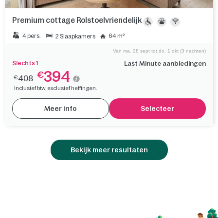
Premium cottage Rolstoelvriendelijk
4 pers.
64 m²
2 Slaapkamers
Van ma. 28 sept tot do. 1 okt (3 nachten)
Slechts 1
Last Minute aanbiedingen
394
€
408
€
Inclusief btw, exclusief heffingen.
Meer info
Selecteer
Bekijk meer resultaten