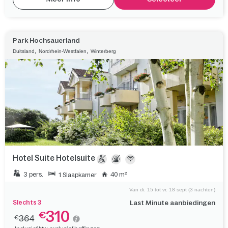
Park Hochsauerland
,
,
Duitsland
Nordrhein-Westfalen
Winterberg
Hotel Suite Hotelsuite
3 pers.
40 m²
1 Slaapkamer
Van di. 15 tot vr. 18 sept (3 nachten)
Slechts 3
Last Minute aanbiedingen
310
€
364
€