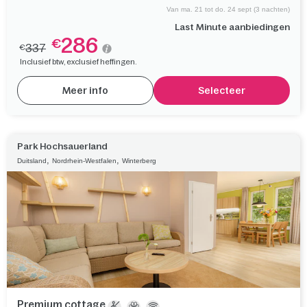
Van ma. 21 tot do. 24 sept (3 nachten)
Last Minute aanbiedingen
286
€
337
€
Inclusief btw, exclusief heffingen.
Meer info
Selecteer
Park Hochsauerland
,
,
Duitsland
Nordrhein-Westfalen
Winterberg
Premium cottage