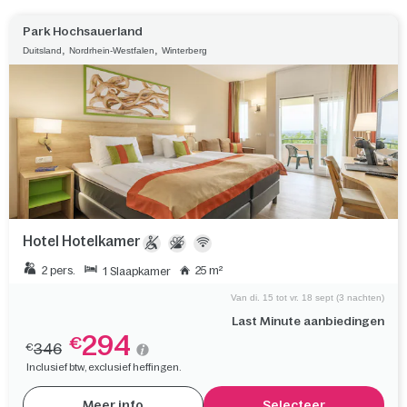
Park Hochsauerland
,
,
Duitsland
Nordrhein-Westfalen
Winterberg
Hotel Hotelkamer
2 pers.
25 m²
1 Slaapkamer
Van di. 15 tot vr. 18 sept (3 nachten)
Last Minute aanbiedingen
294
€
346
€
Inclusief btw, exclusief heffingen.
Meer info
Selecteer