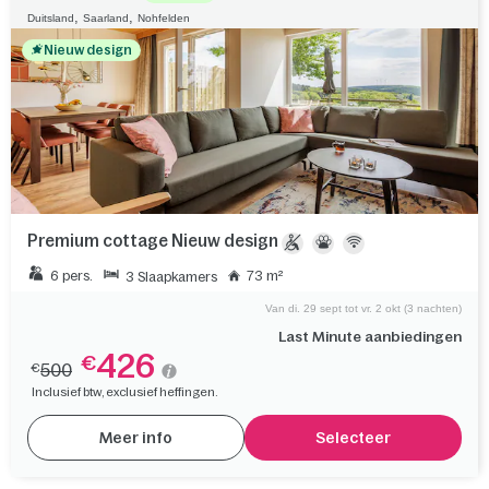
,
,
Duitsland
Saarland
Nohfelden
Nieuw design
Premium cottage Nieuw design
6 pers.
73 m²
3 Slaapkamers
Van di. 29 sept tot vr. 2 okt (3 nachten)
Last Minute aanbiedingen
426
€
500
€
Inclusief btw, exclusief heffingen.
Meer info
Selecteer