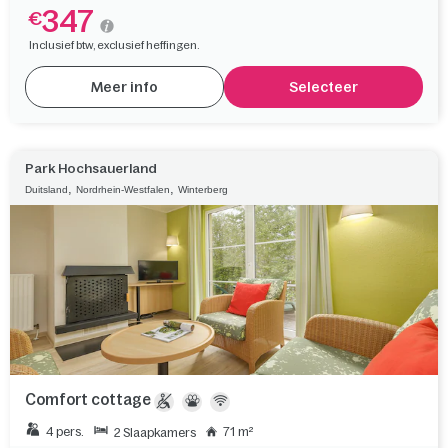
347
€
Inclusief btw, exclusief heffingen.
Meer info
Selecteer
Park Hochsauerland
,
,
Duitsland
Nordrhein-Westfalen
Winterberg
Comfort cottage
4 pers.
71 m²
2 Slaapkamers