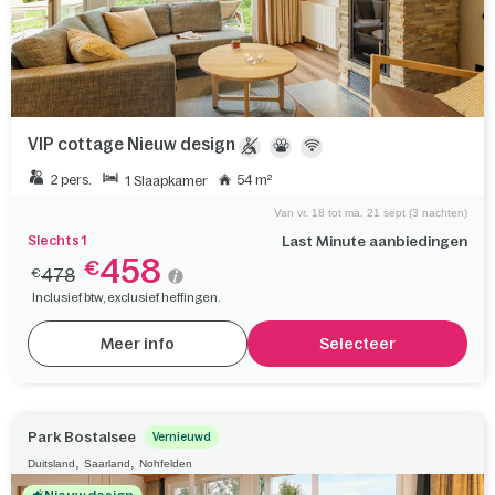
VIP cottage Nieuw design
2 pers.
54 m²
1 Slaapkamer
Van vr. 18 tot ma. 21 sept (3 nachten)
Slechts 1
Last Minute aanbiedingen
458
€
478
€
Inclusief btw, exclusief heffingen.
Meer info
Selecteer
Park Bostalsee
Vernieuwd
,
,
Duitsland
Saarland
Nohfelden