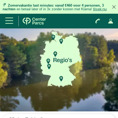
Zomervakantie last minutes:
vanaf €460 voor 4 personen, 3
nachten
en betaal later of in 3x zonder kosten met Klarna!
Boek nu