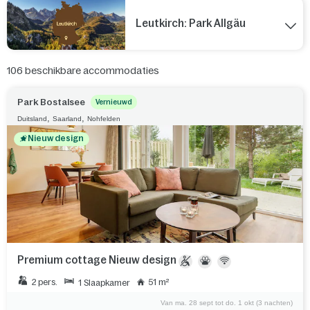
Leutkirch: Park Allgäu
106
beschikbare accommodaties
Park Bostalsee
Vernieuwd
,
,
Duitsland
Saarland
Nohfelden
Nieuw design
Premium cottage Nieuw design
2 pers.
51 m²
1 Slaapkamer
Van ma. 28 sept tot do. 1 okt (3 nachten)