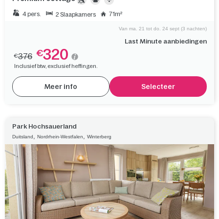
4 pers.
71m²
2 Slaapkamers
Van ma. 21 tot do. 24 sept (3 nachten)
Last Minute aanbiedingen
320
€
376
€
Inclusief btw, exclusief heffingen.
Meer info
Selecteer
Park Hochsauerland
,
,
Duitsland
Nordrhein-Westfalen
Winterberg