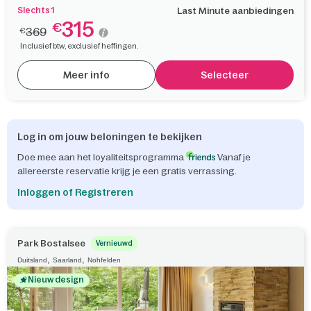
Slechts 1
Last Minute aanbiedingen
315
€
369
€
Inclusief btw, exclusief heffingen.
Meer info
Selecteer
Log in om jouw beloningen te bekijken
Doe mee aan het loyaliteitsprogramma
Vanaf je
allereerste reservatie krijg je een gratis verrassing.
Inloggen of Registreren
Park Bostalsee
Vernieuwd
,
,
Duitsland
Saarland
Nohfelden
Nieuw design