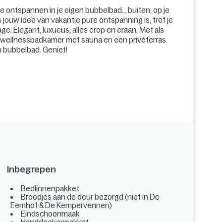
 te ontspannen in je eigen bubbelbad... buiten, op je
s jouw idee van vakantie pure ontspanning is, tref je
e. Elegant, luxueus, alles erop en eraan. Met als
 wellnessbadkamer met sauna en een privéterras
 bubbelbad. Geniet!
Inbegrepen
Bedlinnenpakket
Broodjes aan de deur bezorgd (niet in De
Eemhof & De Kempervennen)
Eindschoonmaak