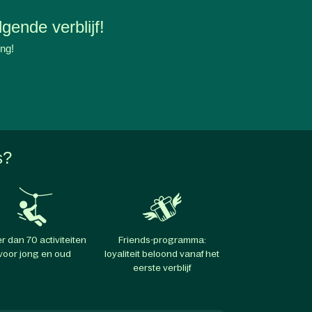
gende verblijf!
ing!
s?
r dan 70 activiteiten
Friends-programma:
voor jong en oud
loyaliteit beloond vanaf het
eerste verblijf