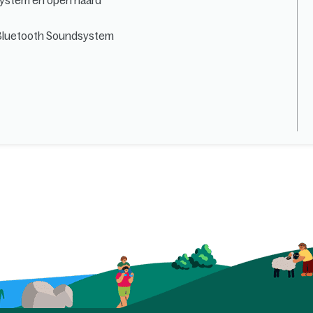
system en open haard
 Bluetooth Soundsystem