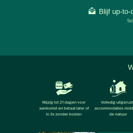
Blijf up-to
Sch
W
Wijzig tot 21 dagen voor
Volledig uitgerus
aankomst en betaal later of
accommodaties midd
in 3x zonder kosten
de natuur