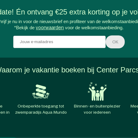
-date! Én ontvang €25 extra korting op je vol
rijf je nu in voor de nieuwsbrief en profiteer van de welkomstaanbied
*Bekijk de
voorwaarden
voor de welkomstaanbieding.
OK
aarom je vakantie boeken bij Center Parc
te
Onbeperkte toegang tot
Binnen- en buitenplezier
Mee
en in
zwemparadijs Aqua Mundo
voor iedereen