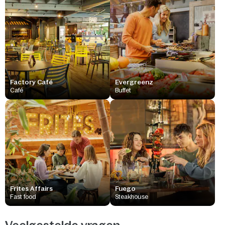
Factory Café
Evergreenz
Café
Buffet
Frites Affairs
Fuego
Fast food
Steakhouse