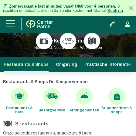
Zomervakantie last minutes:
vanaf €460 voor 4 personen, 3
nachten
en betaal later of in 3x zonder kosten met Klarna!
Boek nu
De Kempervennen
Nederland, Noord-Brabant, Westerhoven
Restaurants & Shops
Omgeving
Praktische informatie
Restaurants & Shops De Kempervennen
Restaurants &
Supermarkten &
Bezorgservice
Arrangementen
bars
shops
8 restaurants
Onze selectie restaurants, snackbars & bars