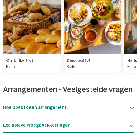
Ontbijtbuffet
Dinerbuffet
Half
Buffet
Buffet
Buffe
Arrangementen - Veelgestelde vragen
Hoe boek ik een arrangement?
Exclusieve vroegboekkortingen