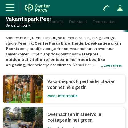
Vakantiepark Peer
België
Nederland
Frankrijk
Duitsland
Denemarken
België, Limburg
Midden in de groene Limburgse Kempen, vlak bij het gezellige
stadje
Peer
, ligt
Center Parcs Erperheide
. Dit
vakantiepark in
Peer
is een paradijs voor gezinnen, waar natuur en avontuur
samenkomen. Of je nu op zoek bent naar
waterpret,
outdooractiviteiten of ontspanning in een bosrijke
omgeving
, hier beleef je het allemaal. Vanuit het park ontdek je
... Lees meer
moeiteloos de mooiste plekjes van Limburg, terwijl er op het park
zelf genoeg te beleven is voor jong en oud.
Vakantiepark Erperheide: plezier
voor het hele gezin
Meer informatie
Overnachten in sfeervolle
cottages in het groen