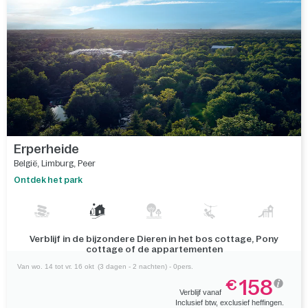
Erperheide
België
,
Limburg
,
Peer
Ontdek het park
Verblijf in de bijzondere Dieren in het bos cottage, Pony
cottage of de appartementen
Van wo. 14 tot vr. 16 okt
(3 dagen - 2 nachten) - 0pers.
158
€
Verblijf vanaf
Inclusief btw, exclusief heffingen.