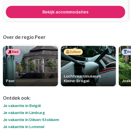
Bekijk accommodaties
Over de regio Peer
Stad
Cultuur
Vri
Luchtvaartmuseum
Peer
Kleine-Brogel
Joek
Ontdek ook:
Je vakantie in België
Je vakantie in Limburg
Je vakantie in Dilsen-Stokkem
Je vakantie in Lommel