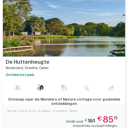
De Huttenheugte
Nederland
,
Drenthe
,
Dalen
Ontdek het park
Ontsnap naar de Wonders of Nature cottage voor gedeelde
ontdekkingen
Van wo. 4 tot vr. 6 nov
(3 dagen - 2 nachten) - 0pers.
85
€
€
151
Verblijf vanaf
Inclusief btw, exclusief heffingen.