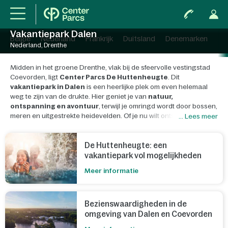
Vakantiepark Dalen
België
Nederland
Frankrijk
Duitsland
Denemarken
Nederland, Drenthe
Midden in het groene Drenthe, vlak bij de sfeervolle vestingstad
Coevorden, ligt
Center Parcs De Huttenheugte
. Dit
vakantiepark in Dalen
is een heerlijke plek om even helemaal
weg te zijn van de drukte. Hier geniet je van
natuur,
ontspanning en avontuur
, terwijl je omringd wordt door bossen,
meren en uitgestrekte heidevelden. Of je nu wilt ontspannen in
... Lees meer
een sfeervolle cottage, spetteren in
Aqua Mundo
of de omgeving
wilt verkennen, in De Huttenheugte beleef je een vakantie om
nooit te vergeten.
De Huttenheugte: een
vakantiepark vol mogelijkheden
Meer informatie
Bezienswaardigheden in de
omgeving van Dalen en Coevorden