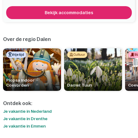
Bekijk accommodaties
Over de regio Dalen
Vrije tijd
Cultuur
St
Plopsa Indoor
Coevorden
Daoler Tuun
Coe
Ontdek ook:
Je vakantie in Nederland
Je vakantie in Drenthe
Je vakantie in Emmen