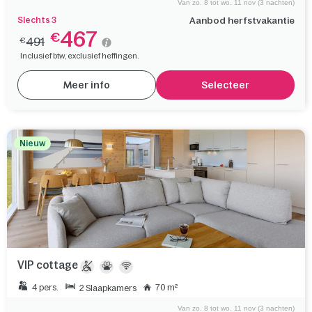
Van zo. 8 tot wo. 11 nov (3 nachten)
Slechts 3
Aanbod herfstvakantie
467
€
491
€
Inclusief btw, exclusief heffingen.
Meer info
Selecteer
Nieuw
VIP cottage
4 pers.
70 m²
2 Slaapkamers
Van zo. 8 tot wo. 11 nov (3 nachten)