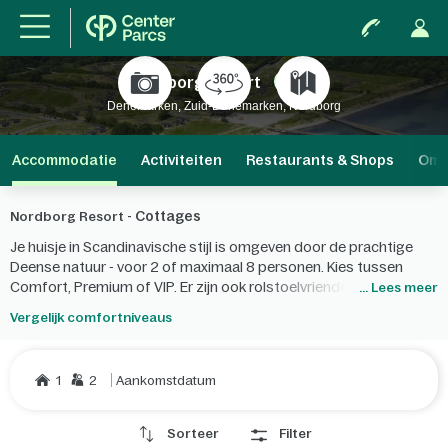
Nordborg Resort
Nieuw
Denemarken, Zuid-Denemarken, Nordborg
Accommodatie
Activiteiten
Restaurants & Shops
Omg
Cottages
Nordborg Resort -
Je huisje in Scandinavische stijl is omgeven door de prachtige
Deense natuur - voor 2 of maximaal 8 personen. Kies tussen
Comfort, Premium of VIP. Er zijn ook rolstoelvriendelijke cottages
... Lees meer
beschikbaar.
Vergelijk comfortniveaus
1
2
Aankomstdatum
Sorteer
Filter