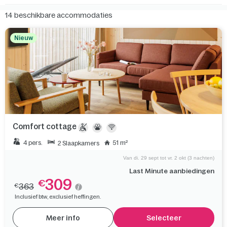
14
beschikbare accommodaties
Nieuw
Comfort cottage
4 pers.
51 m²
2 Slaapkamers
Van di. 29 sept tot vr. 2 okt (3 nachten)
Last Minute aanbiedingen
309
€
363
€
Inclusief btw, exclusief heffingen.
Meer info
Selecteer