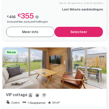
Van di. 29 sept tot vr. 2 okt (3 nachten)
Last Minute aanbiedingen
355
€
416
€
Inclusief btw, exclusief heffingen.
Meer info
Selecteer
Nieuw
VIP cottage
2 pers.
54 m²
1 Slaapkamer