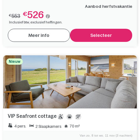
Aanbod herfstvakantie
526
€
553
€
Inclusief btw, exclusief heffingen.
Meer info
Selecteer
Nieuw
VIP Seafront cottage
4 pers.
70 m²
2 Slaapkamers
Van zo. 8 tot wo. 11 nov (3 nachten)