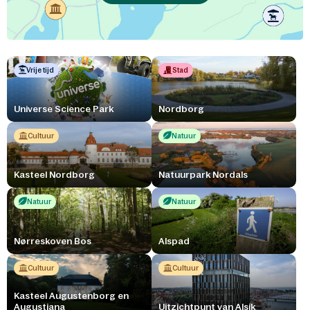
Vrije tijd
Stad
Universe Science Park
Nordborg
Cultuur
Natuur
Kasteel Nordborg
Natuurpark Nordals
Natuur
Natuur
Nørreskoven Bos
Alspad
Cultuur
Cultuur
Kasteel Augustenborg en
Augustiana
Uitzichtpunt van Alsik