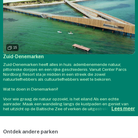
15
Zuid-Denemarken
Zuid-Denemarken heeft alles in huis: adembenemende natuur,
pittoreske dorpjes en een rijke geschiedenis. Vanuit Center Parcs
Nordborg Resort sta je midden in een streek die zowel
natuurliefhebbers als cultuurliefhebbers weet te bekoren.
Wat te doen in Denemarken?
Voor wie graag de natuur opzoekt, is het eiland Als een echte
aanrader. Maak een wandeling langs de kustpaden en geniet van
Lees meer
het uitzicht op de Baltische Zee of verken de uitgestrekte bossen. De
stranden rond Nordborg zijn ideaal voor wie wil uitwaaien of een
frisse duik wil nemen. Actievelingen kunnen zich wagen aan
kajakken, zeilen of een boottocht langs de omliggende eilanden. Ook
op de fiets valt er heel wat te ontdekken: het glooiende landschap en
Ontdek andere parken
de uitstekende fietspaden maken van Denemarken een paradijs voor