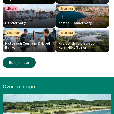
Stad
Cultuur
Sønderborg
Kasteel Sønderborg
Cultuur
Cultuur
Historisch Centrum Dybbøl
Kasteel Gråsten en de
Banke
Koninklijke Tuinen
Bekijk meer
Over de regio