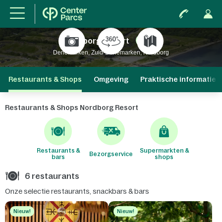
Nordborg Resort
Nieuw
Denemarken, Zuid-Denemarken, Nordborg
Restaurants & Shops
Omgeving
Praktische informatie
Restaurants & Shops Nordborg Resort
Restaurants &
Supermarkten &
Bezorgservice
bars
shops
6 restaurants
Onze selectie restaurants, snackbars & bars
Nieuw!
Nieuw!