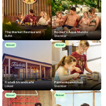
The Market Restaurant
Rocket's Aqua Mundo
Buffet
Snackbar
Nieuw!
Nieuw!
Fratelli Strandcafé
Pannenkoekenhuis
Lokaal
Snackbar
Nieuw!
Nieuw!