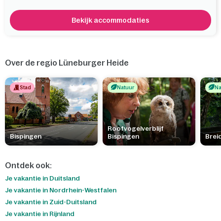
Bekijk accommodaties
Over de regio Lüneburger Heide
Stad
Natuur
Na
Roofvogelverblijf
Bispingen
Bispingen
Brei
Ontdek ook:
Je vakantie in Duitsland
Je vakantie in Nordrhein-Westfalen
Je vakantie in Zuid-Duitsland
Je vakantie in Rijnland