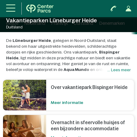
Vakantieparken Lüneburger Heide
België
Nederland
Frankrijk
Duitsland
Denemarken
Duitsland
De
Lüneburger Heide
, gelegen in Noord-Duitsland, staat
bekend om haar uitgestrekte heidevelden, schilderachtige
dorpjes en rijke geschiedenis. Ons vakantiepark,
Bispinger
Heide
, ligt midden in deze prachtige natuur en biedt een vakantie
vol avontuur en ontspanning. Hier geniet je van de rust en ruimte,
beleef je volop waterpret in de
Aqua Mundo
en ontdek je de
... Lees meer
omgeving op een actieve of ontspannen manier. Of je nu met het
gezin, je partner of vrienden op vakantie gaat, hier beleef je een
unieke ervaring midden in de natuur.
Over vakantiepark Bispinger Heide
Meer informatie
Overnacht in sfeervolle huisjes of
een bijzondere accommodatie