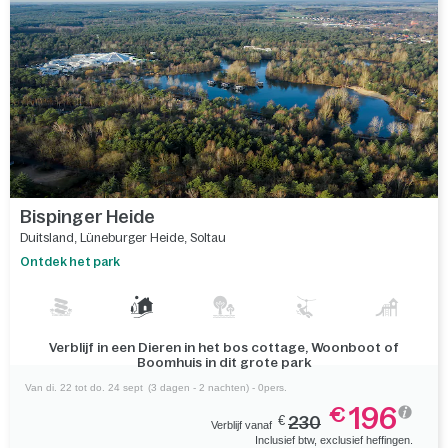
Bispinger Heide
Duitsland
,
Lüneburger Heide
,
Soltau
Ontdek het park
Verblijf in een Dieren in het bos cottage, Woonboot of
Boomhuis in dit grote park
Van di. 22 tot do. 24 sept
(3 dagen - 2 nachten) - 0pers.
196
€
€
230
Verblijf vanaf
Inclusief btw, exclusief heffingen.