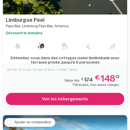
Limburgse Peel
Pays-Bas
,
Limbourg Pays Bas
,
America
Découvrir le domaine
Détendez-vous dans des cottages (semi-)individuels avec
terrasse privée, jusqu'à 8 personnes
Du mar. 22 au jeu. 24 sept
(3 jours - 2 nuits) - 0pers.
148
€
€
174
Séjour dès
TVA incluse, hors autres charges.
Voir les hébergements
Ajouter au comparateur