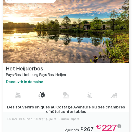
Het Heijderbos
Pays-Bas
,
Limbourg Pays Bas
,
Heijen
Découvrir le domaine
Des souvenirs uniques au Cottage Aventure ou des chambres
d'hôtel confortables
Du mer. 16 au ven. 18 sept
(3 jours - 2 nuits) - 0pers.
227
€
€
267
Séjour dès