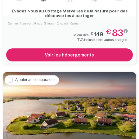
Évadez-vous au Cottage Merveilles de la Nature pour des
découvertes à partager
Du mer. 4 au ven. 6 nov
(3 jours - 2 nuits) - 0pers.
83
€
€
149
Séjour dès
TVA incluse, hors autres charges.
Voir les hébergements
Ajouter au comparateur