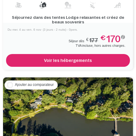
Séjournez dans des tentes Lodge relaxantes et créez de
beaux souvenirs
Du mer. 4 au ven. 6 nov
(3 jours - 2 nuits) - 0pers.
170
€
€
177
Séjour dès
TVA incluse, hors autres charges.
Voir les hébergements
Ajouter au comparateur