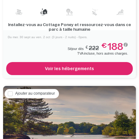
Installez-vous au Cottage Poney et ressourcez-vous dans ce
parc à taille humaine
Du mer. 30 sept au ven. 2 oct
(3 jours - 2 nuits) - 0pers.
188
€
€
222
Séjour dès
TVA incluse, hors autres charges.
Voir les hébergements
Ajouter au comparateur