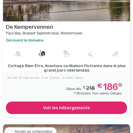
De Kempervennen
Pays-Bas
,
Brabant Septentrional
,
Westerhoven
Découvrir le domaine
Cottage Bien-Être, Aventure ou Maison Flottante dans le plus
grand parc néerlandais
Du mer. 30 sept au ven. 2 oct
(3 jours - 2 nuits) - 0pers.
186
€
€
218
Séjour dès
TVA incluse, hors autres charges.
Voir les hébergements
Ajouter au comparateur