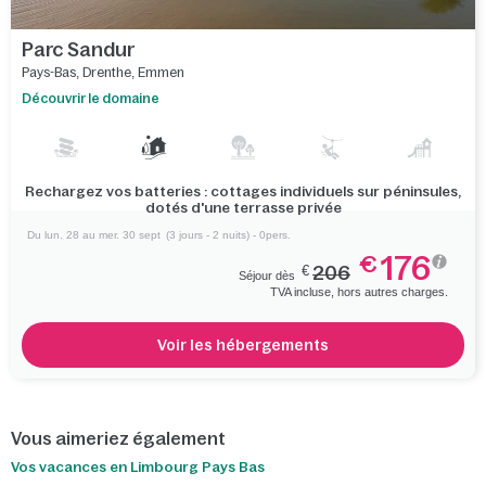
Parc Sandur
Pays-Bas
,
Drenthe
,
Emmen
Découvrir le domaine
Rechargez vos batteries : cottages individuels sur péninsules,
dotés d'une terrasse privée
Du lun. 28 au mer. 30 sept
(3 jours - 2 nuits) - 0pers.
176
€
€
206
Séjour dès
TVA incluse, hors autres charges.
Voir les hébergements
Vous aimeriez également
Vos vacances en Limbourg Pays Bas