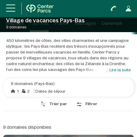
Village de vacances Pays-Bas
Belgique
Pays-Bas
France
Allemagne
Danemark
9 domaines
450 kilomètres de côtes, des villes charmantes et une campagne
idyllique : les Pays-Bas recèlent des trésors insoupçonnés pour
passer de merveilleuses vacances en famille. Center Parcs y
propose 9 villages de vacances, tous situés dans des régions au
cadre naturel enchanteur, des côtes de la Zélande à la Drenthe,
l’un des coins les plus sauvages des Pays-Bas.
... Lire la suite
Nos villages de vacances vous réservent de belles surprises,
9 domaines (Pays-Bas)
comme une piste de ski intérieure, des parcours d’aventure ou
1
2
Dates de séjour
encore la possibilité de loger dans un cottage avec… un poney. Et
bien sûr, tous nos villages comprennent un parc aquatique Aqua
Trier par
Filtrer
Mundo.
Envie d’une escapade shopping, de profiter d’une terrasse, de
visiter un musée ? Dans ce petit pays, vous n’êtes jamais loin
9
domaines disponibles
d’une ville ou d’un village. Bref, les Pays-Bas ont tout pour vous
offrir des vacances ressourçantes !