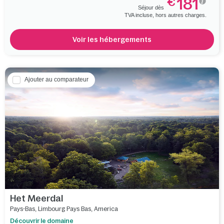
181
€
Séjour dès
TVA incluse, hors autres charges.
Voir les hébergements
Ajouter au comparateur
Het Meerdal
Pays-Bas
,
Limbourg Pays Bas
,
America
Découvrir le domaine