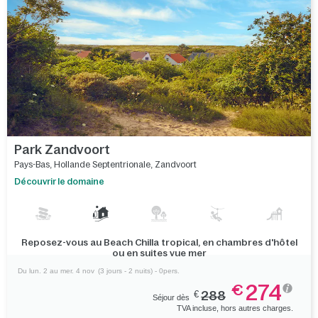
Park Zandvoort
Pays-Bas
,
Hollande Septentrionale
,
Zandvoort
Découvrir le domaine
Reposez-vous au Beach Chilla tropical, en chambres d'hôtel
ou en suites vue mer
Du lun. 2 au mer. 4 nov
(3 jours - 2 nuits) - 0pers.
274
€
€
288
Séjour dès
TVA incluse, hors autres charges.