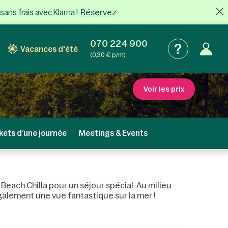
Réservez
sans frais
avec Klarna !
070 224 900
Vacances d'été
(0,30 € p/m)
Voir les prix
kets d’une journée
Meetings & Events
each Chilla pour un séjour spécial. Au milieu
également une vue fantastique sur la mer !