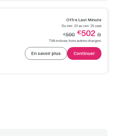
Offre Last Minute
Du mer. 23 au ven. 25 sept
502
€
590
€
TVA incluse, hors autres charges.
En savoir plus
Continuer