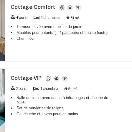
Cottage Comfort
2 chambres
4 pers.
51 m²
Terrasse privée avec mobilier de jardin
Meubles pour enfants (lit / parc bébé et chaise haute)
Cheminée
Cottage VIP
1 chambre
2 pers.
51 m²
Salle de bains avec sauna à infrarouges et douche de
pluie
Set de serviettes de toilette
Gel douche et savon pour les mains