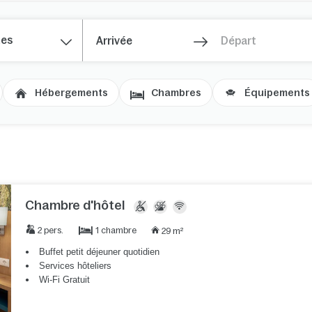
nes
Hébergements
Chambres
Équipements
Chambre d'hôtel
1 chambre
2 pers.
29 m²
Buffet petit déjeuner quotidien
Services hôteliers
Wi-Fi Gratuit