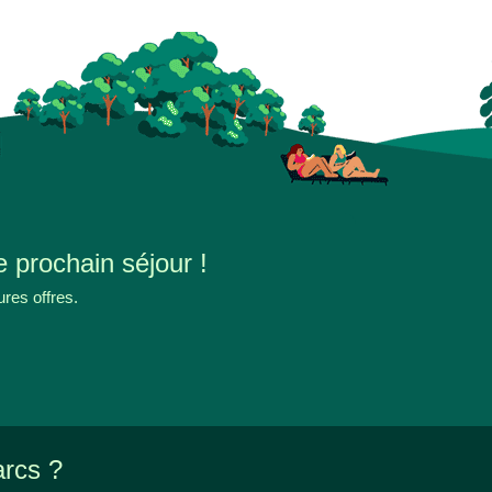
e prochain séjour !
ures offres.
arcs ?