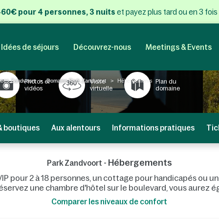
 460€ pour 4 personnes, 3 nuits
et payez plus tard ou en 3 fois
Idées de séjours
Découvrez-nous
Meetings & Events
ces Zandvoort
Domaine Park Zandvoort
Hébergements
Photos et
Visite
Plan du
vidéos
virtuelle
domaine
& boutiques
Aux alentours
Informations pratiques
Tic
Hébergements
Park Zandvoort -
P pour 2 à 18 personnes, un cottage pour handicapés ou un B
s réservez une chambre d'hôtel sur le boulevard, vous aurez 
Comparer les niveaux de confort