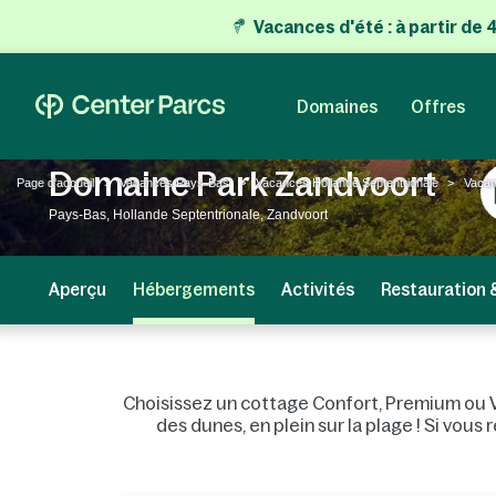
Vacances d'été
:
à partir de
Domaines
Offres
Domaine Park Zandvoort
Page d'accueil
Vacances Pays-Bas
Vacances Hollande Septentrionale
Vacan
Pays-Bas, Hollande Septentrionale, Zandvoort
Aperçu
Hébergements
Activités
Restauration 
Choisissez un cottage Confort, Premium ou VI
des dunes, en plein sur la plage ! Si vou