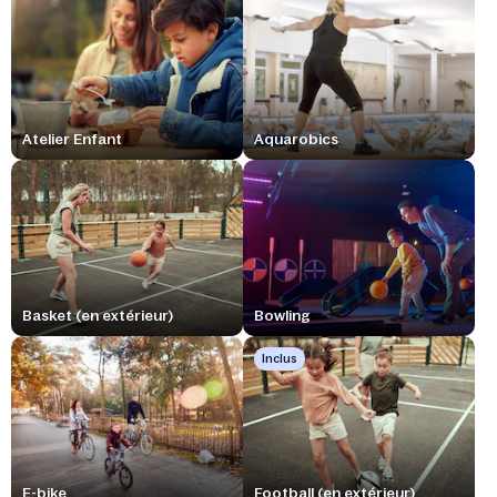
Atelier Enfant
Aquarobics
Basket (en extérieur)
Bowling
Inclus
E-bike
Football (en extérieur)