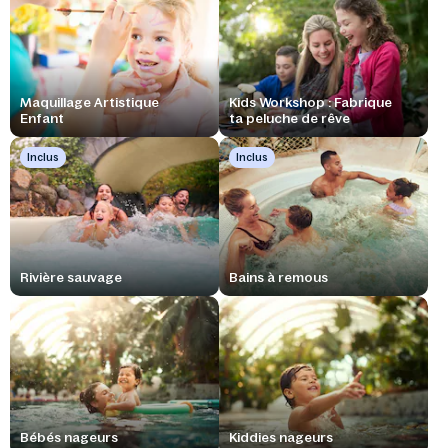
Maquillage Artistique
Kids Workshop : Fabrique
Enfant
ta peluche de rêve
Inclus
Inclus
Rivière sauvage
Bains à remous
Bébés nageurs
Kiddies nageurs