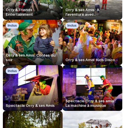
Orry & Friends
Orry & ses Amis : A
Entertainment
l'aventure avec..
Inclus
Inclus
Orry & ses Amis: Contes du
soir
Orry & ses Amis: Kids Disco
Inclus
Spectacle Orry & ses amis :
Spectacle Orry & ses Amis
La machine à musique