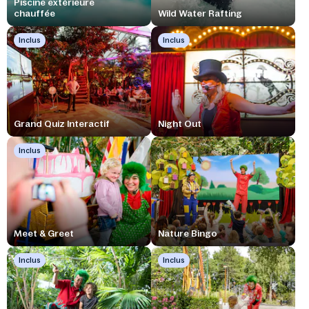
Piscine extérieure
chauffée
Wild Water Rafting
Inclus
Inclus
Grand Quiz Interactif
Night Out
Inclus
Meet & Greet
Nature Bingo
Inclus
Inclus