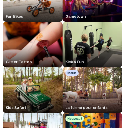
Fun Bikes
Gametown
Glitter Tattoo
Kick & Fun
Inclus
Kids Safari
La ferme pour enfants
Nouveau !