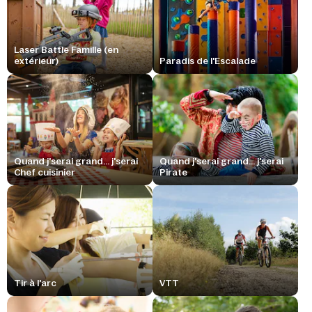
Laser Battle Famille (en
extérieur)
Paradis de l'Escalade
Quand j'serai grand... j'serai
Quand j'serai grand... j'serai
Chef cuisinier
Pirate
Tir à l'arc
VTT