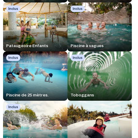
Inclus
Inclus
Pataugeoire Enfants
Piscine à vagues
Inclus
Inclus
Piscine de 25 mètres.
Toboggans
Inclus