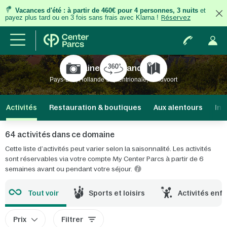
Vacances d'été
:
à partir de 460€ pour 4 personnes, 3 nuits
et
payez plus tard ou en 3 fois
sans frais
avec Klarna !
Réservez
Domaine Park Zandvoort
Pays-Bas, Hollande Septentrionale, Zandvoort
Activités
Restauration & boutiques
Aux alentours
Inf
64 activités dans ce domaine
Cette liste d’activités peut varier selon la saisonnalité. Les activités
sont réservables via votre compte My Center Parcs à partir de 6
semaines avant ou pendant votre séjour.
Tout voir
Sports et loisirs
Activités enf
Prix
Filtrer