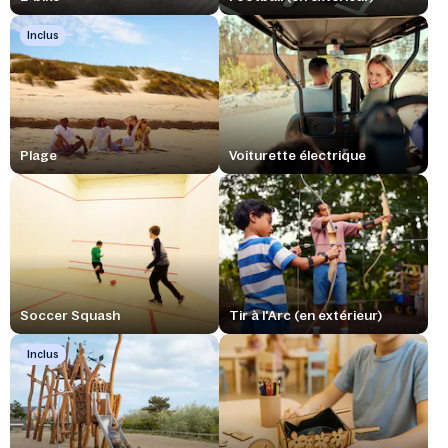
Inclus
Plage
Voiturette électrique
Soccer Squash
Tir à l'Arc (en extérieur)
Inclus