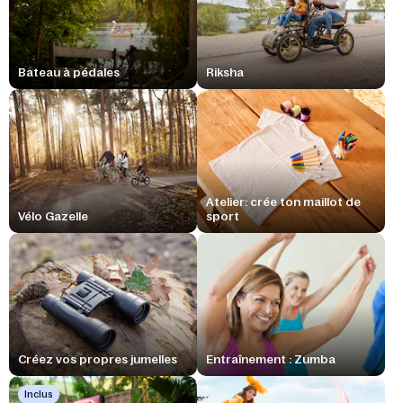
Bateau à pédales
Riksha
Atelier: crée ton maillot de
Vélo Gazelle
sport
Créez vos propres jumelles
Entraînement : Zumba
Inclus