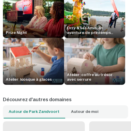
Orry & ses Amis: en
Prize Night
aventure de printemps
avec...
Atelier: coffre au trésor
Atelier: kiosque à glaces
avec serrure
Découvrez d'autres domaines
Autour de Park Zandvoort
Autour de moi