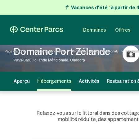
Vacances d'été
:
à partir de
Domaines
Offres
Domaine Port Zélande
Page d'accueil
Vacances Pays-Bas
Vacances Hollande Méridionale
Vacance
Pays-Bas, Hollande Méridionale, Ouddorp
Aperçu
Hébergements
Activités
Restauration 
Relaxez-vous sur le littoral dans des cottag
mobilité réduite, des appartements,