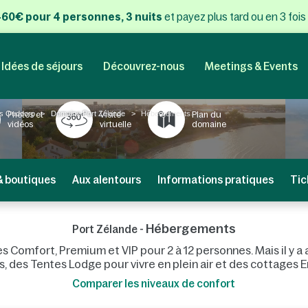
 460€ pour 4 personnes, 3 nuits
et payez plus tard ou en 3 fois
Idées de séjours
Découvrez-nous
Meetings & Events
s Ouddorp
Domaine Port Zélande
Hébergements
Photos et
Visite
Plan du
vidéos
virtuelle
domaine
& boutiques
Aux alentours
Informations pratiques
Tic
Hébergements
Port Zélande -
es Comfort, Premium et VIP pour 2 à 12 personnes. Mais il y
 des Tentes Lodge pour vivre en plein air et des cottages E
Comparer les niveaux de confort