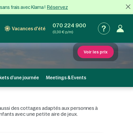
Réservez
sans frais
avec Klarna !
070 224 900
Vacances d'été
(0,30 € p/m)
Voir les prix
kets d’une journée
Meetings & Events
 a aussi des cottages adaptés aux personnes à
nfants avec une petite aire de jeux.