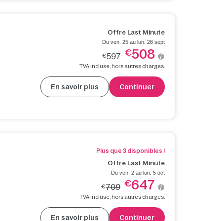
Offre Last Minute
Du ven. 25 au lun. 28 sept
508
€
597
€
TVA incluse, hors autres charges.
En savoir plus
Continuer
Plus que 3 disponibles !
Offre Last Minute
Du ven. 2 au lun. 5 oct
647
€
709
€
TVA incluse, hors autres charges.
En savoir plus
Continuer