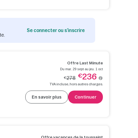
Se connecter ou s’inscrire
te.
Offre Last Minute
Du mar. 29 sept au jeu. 1 oct
236
€
278
€
TVA incluse, hors autres charges.
En savoir plus
Continuer
Offre vacances de la toussaint