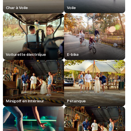
Char à Voile
Voile
Voiturette électrique
E-bike
Minigolf en Intérieur
Pétanque