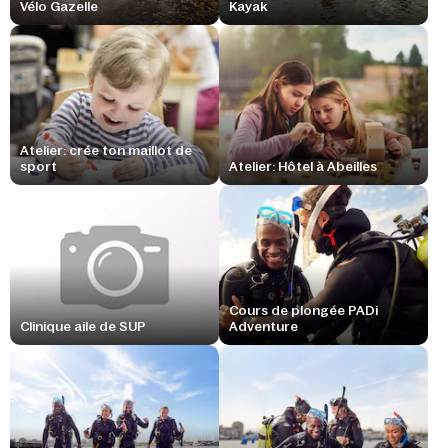
Vélo Gazelle
Kayak
Atelier: crée ton maillot de
sport
Atelier: Hôtel à Abeilles
Cours de plongée PADi
Clinique aile de SUP
Adventure