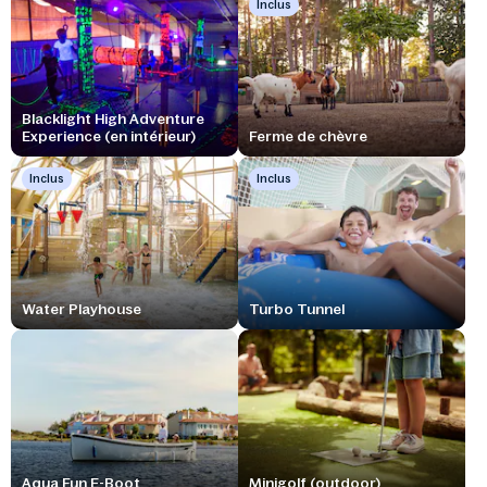
Inclus
Blacklight High Adventure
Experience (en intérieur)
Ferme de chèvre
Inclus
Inclus
Water Playhouse
Turbo Tunnel
Aqua Fun E-Boot
Minigolf (outdoor)