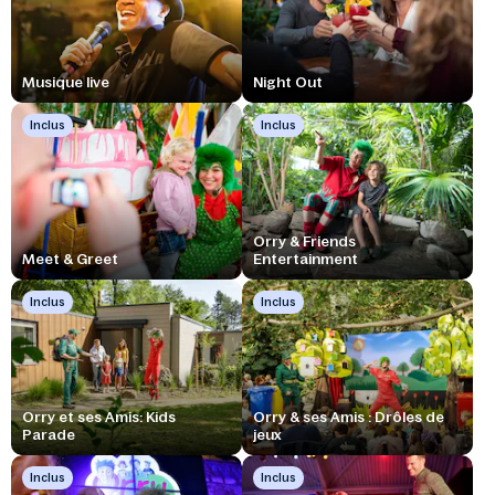
Musique live
Night Out
Inclus
Inclus
Orry & Friends
Meet & Greet
Entertainment
Inclus
Inclus
Orry et ses Amis: Kids
Orry & ses Amis : Drôles de
Parade
jeux
Inclus
Inclus