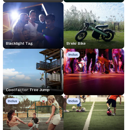
Blacklight Tag
Brekr Bike
Inclus
Cool Factor: Free Jump
Inclus
Inclus