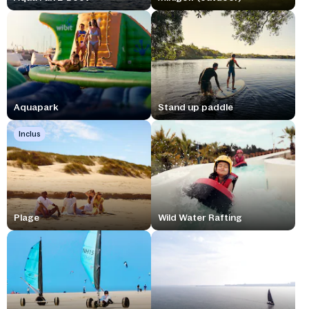
Aquapark
Stand up paddle
Inclus
Plage
Wild Water Rafting