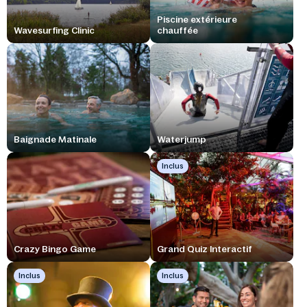
Piscine extérieure
Wavesurfing Clinic
chauffée
Baignade Matinale
Waterjump
Inclus
Crazy Bingo Game
Grand Quiz Interactif
Inclus
Inclus