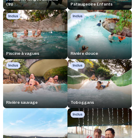
(1h)
Pataugeoire Enfants
Inclus
Inclus
Piscine à vagues
Rivière douce
Inclus
Inclus
Rivière sauvage
Toboggans
Inclus