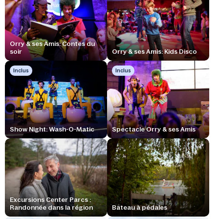
Orry & ses Amis: Contes du
soir
Orry & ses Amis: Kids Disco
Inclus
Inclus
Show Night: Wash-O-Matic
Spectacle Orry & ses Amis
Excursions Center Parcs :
Randonnée dans la région
Bateau à pédales