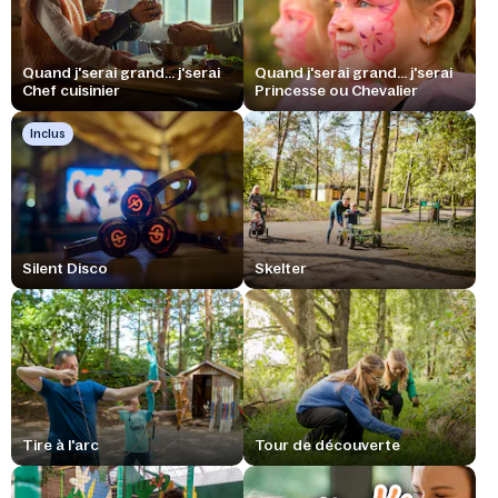
Quand j'serai grand... j'serai
Quand j'serai grand... j'serai
Chef cuisinier
Princesse ou Chevalier
Inclus
Silent Disco
Skelter
Tire à l'arc
Tour de découverte