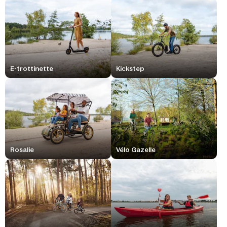
E-trottinette
Kickstep
Rosalie
Vélo Gazelle