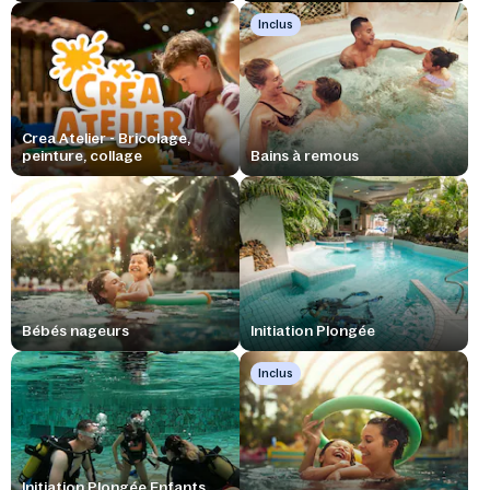
Inclus
Crea Atelier - Bricolage,
peinture, collage
Bains à remous
Bébés nageurs
Initiation Plongée
Inclus
Initiation Plongée Enfants