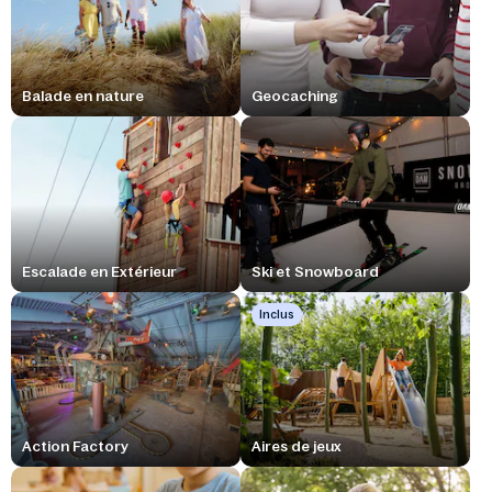
Balade en nature
Geocaching
Escalade en Extérieur
Ski et Snowboard
Inclus
Action Factory
Aires de jeux