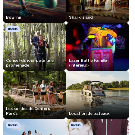
Bowling
Shark Island
Inclus
Conseil du jour pour une
Laser Battle Famille
promenade
(intérieur)
Les sorties de Centers
Parcs
Location de bateaux
Inclus
Inclus