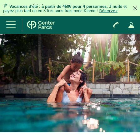
Vacances d'été
:
à partir de 460€ pour 4 personnes, 3 nuits
et
payez plus tard ou en 3 fois
sans frais
avec Klarna !
Réservez