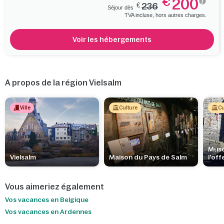
200
€
€
236
Séjour dès
TVA incluse, hors autres charges.
Voir les hébergements
A propos de la région Vielsalm
Ville
Culture
Cu
Musé
Vielsalm
Maison du Pays de Salm
l'off
Arde
Vous aimeriez également
Vos vacances en Belgique
Vos vacances en Ardennes