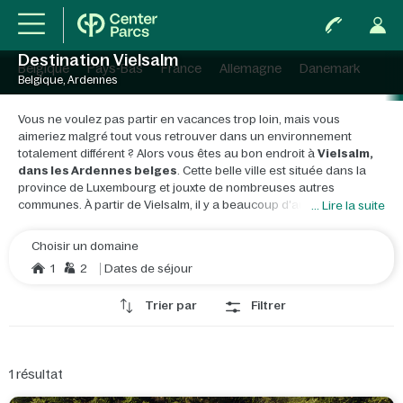
Destination Vielsalm
Belgique
Pays-Bas
France
Allemagne
Danemark
Belgique, Ardennes
Vous ne voulez pas partir en vacances trop loin, mais vous
aimeriez malgré tout vous retrouver dans un environnement
totalement différent ? Alors vous êtes au bon endroit à
Vielsalm,
dans les Ardennes belges
. Cette belle ville est située dans la
province de Luxembourg et jouxte de nombreuses autres
communes. À partir de Vielsalm, il y a beaucoup d'autres beaux
... Lire la suite
endroits à visiter.
Choisir un domaine
Vielsalm est situé, comme son nom l'indique, sur la rivière Salm.
La
1
2
Dates de séjour
ville est entourée de rochers, de collines et de forêts et est
située au cœur des Ardennes belges
. En raison de sa
Trier par
Filtrer
localisation, Vielsalm borde
un grand lac
qui se prête
parfaitement à la pêche et à divers sports nautiques. Vous pouvez
également pratiquer la marche et la course à pied à proximité de
ce lac. Le fait que cette région soit peu peuplée en fait l'endroit
1
résultat
idéal pour faire une pause.