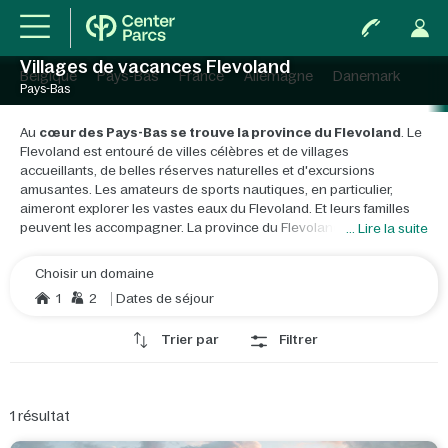
Villages de vacances Flevoland
Belgique
Pays-Bas
France
Allemagne
Danemark
Pays-Bas
Au
cœur des Pays-Bas se trouve la province du Flevoland
. Le
Flevoland est entouré de villes célèbres et de villages
accueillants, de belles réserves naturelles et d'excursions
amusantes. Les amateurs de sports nautiques, en particulier,
aimeront explorer les vastes eaux du Flevoland. Et leurs familles
peuvent les accompagner. La province du Flevoland dispose de
... Lire la suite
nombreuses plages.
Choisir un domaine
Les
plages de Zeewolde
sont particulièrement adaptées aux
1
2
Dates de séjour
enfants en raison de leurs eaux peu profondes.
L'
Almeerderstrand
est vaste, avec une pelouse et de
Trier par
Filtrer
confortables terrasses pour s’offrir un casse-croûte entre deux
séances de bronzage. Pour les amoureux de la nature et les
enfants, la
forêt d'aventure de Lelystad
est une belle idée
d’excursion. Cette forêt de pas moins de 40 hectares a un
1
résultat
parcours d’escalade, le Parcours de l’Aventure, des troncs
d'arbres sur lesquels se balancer, des ponts de corde pour