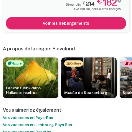
182
€
€
214
Séjour dès
TVA incluse, hors autres charges.
Voir les hébergements
A propos de la région Flevoland
Nature
Culture
Vi
Laakse Slenk dans
Hulkesteinsebos
Musée de Spakenburg
Spa
Vous aimeriez également
Vos vacances en Pays-Bas
Vos vacances en Limbourg Pays Bas
Vos vacances en Drenthe