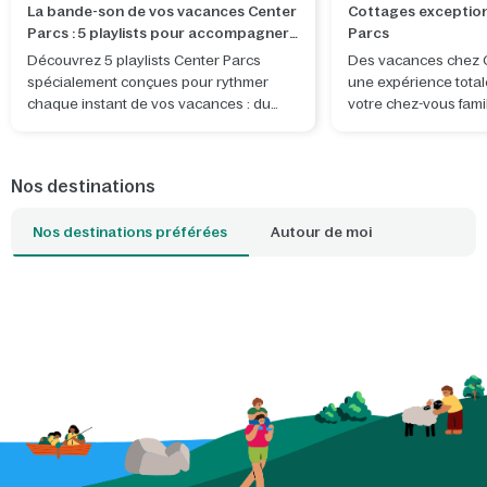
La bande-son de vos vacances Center
Cottages exception
Parcs : 5 playlists pour accompagner
Parcs
chaque instant
Découvrez 5 playlists Center Parcs
Des vacances chez C
spécialement conçues pour rythmer
une expérience total
chaque instant de vos vacances : du
votre chez-vous fami
trajet jusqu’au domaine aux soirées
cottage en pleine nat
détente dans votre cottage, en passant
pour se détendre et
par de belles aventures à partager.
souvenirs. Vous souh
Nos destinations
séjour encore plus s
alors l'un des cotta
Nos destinations préférées
Autour de moi
pourrez par exemple 
des arbres ou passer 
Quel cottage est vot