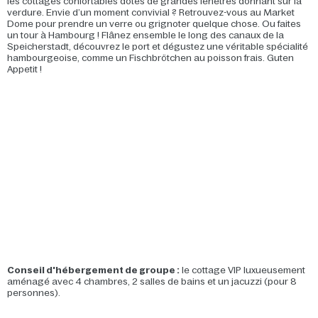
les cottages confortables dotés de grandes fenêtres donnant sur la
verdure. Envie d’un moment convivial ? Retrouvez-vous au Market
Dome pour prendre un verre ou grignoter quelque chose. Ou faites
un tour à Hambourg ! Flânez ensemble le long des canaux de la
Speicherstadt, découvrez le port et dégustez une véritable spécialité
hambourgeoise, comme un Fischbrötchen au poisson frais. Guten
Appetit !
Conseil d'hébergement de groupe :
le cottage VIP luxueusement
aménagé avec 4 chambres, 2 salles de bains et un jacuzzi (pour 8
personnes).