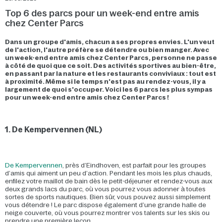
Top 6 des parcs pour un week-end entre amis
chez Center Parcs
Dans un groupe d'amis, chacun a ses propres envies. L'un veut
de l'action, l'autre préfère se détendre ou bien manger. Avec
un week-end entre amis chez Center Parcs, personne ne passe
à côté de quoi que ce soit. Des activités sportives au bien-être,
en passant par la nature et les restaurants conviviaux : tout est
à proximité. Même si le temps n'est pas au rendez-vous, il y a
largement de quoi s'occuper. Voici les 6 parcs les plus sympas
pour un week-end entre amis chez Center Parcs !
1. De Kempervennen (NL)
De Kempervennen
, près d’Eindhoven, est parfait pour les groupes
d’amis qui aiment un peu d’action. Pendant les mois les plus chauds,
enfilez votre maillot de bain dès le petit-déjeuner et rendez-vous aux
deux grands lacs du parc, où vous pourrez vous adonner à toutes
sortes de sports nautiques. Bien sûr, vous pouvez aussi simplement
vous détendre ! Le parc dispose également d’une grande halle de
neige couverte, où vous pourrez montrer vos talents sur les skis ou
prendre une première leçon.