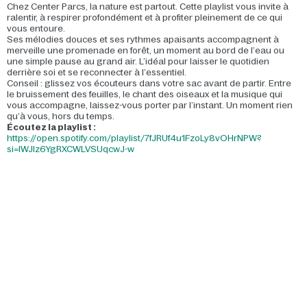
Chez Center Parcs, la nature est partout. Cette playlist vous invite à
ralentir, à respirer profondément et à profiter pleinement de ce qui
vous entoure.
Ses mélodies douces et ses rythmes apaisants accompagnent à
merveille une promenade en forêt, un moment au bord de l’eau ou
une simple pause au grand air. L’idéal pour laisser le quotidien
derrière soi et se reconnecter à l’essentiel.
Conseil : glissez vos écouteurs dans votre sac avant de partir. Entre
le bruissement des feuilles, le chant des oiseaux et la musique qui
vous accompagne, laissez-vous porter par l’instant. Un moment rien
qu’à vous, hors du temps.
Écoutez la playlist :
https://open.spotify.com/playlist/7fJRUf4u1FzoLy8vOHrNPW?
si=IWJlz6YgRXCWLVSUqcwJ-w