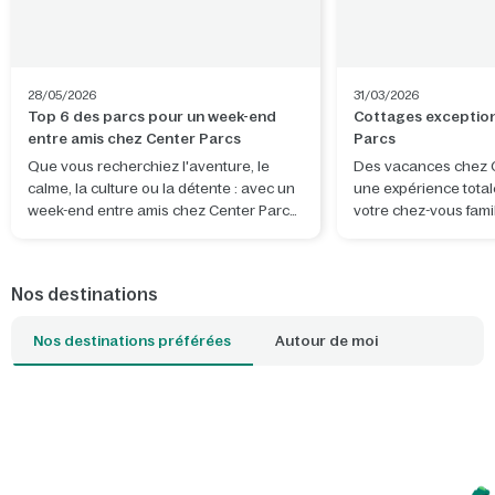
28/05/2026
31/03/2026
Top 6 des parcs pour un week-end
Cottages exception
entre amis chez Center Parcs
Parcs
Que vous recherchiez l'aventure, le
Des vacances chez C
calme, la culture ou la détente : avec un
une expérience total
week-end entre amis chez Center Parcs,
votre chez-vous fami
vous avez tout ce qu'il vous faut au
cottage en pleine nat
même endroit ! Quel parc allez-vous
pour se détendre et
choisir ?
souvenirs. Vous souh
Nos destinations
séjour encore plus s
alors l'un des cotta
Nos destinations préférées
Autour de moi
pourrez par exemple 
des arbres ou passer 
Quel cottage est vot