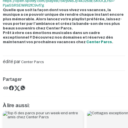
https://open.spotify.com/playlist/5krjsN8Jy4k3zsdESK10QL?si=-
Pjai5SRSEWiRI2fC9vf7g
Quelle que soit la façon dont vous vivez vos vacances, la
musique a ce pouvoir unique de rendre chaque instant encore
plus mémorable. Alors lancez votre playlist préférée, laissez-
vous porter par l’ambiance et créez la bande-son de vos plus
beaux souvenirs chez Center Parcs.
Prêt à vivre ces émotions musicales dans un cadre
exceptionnel ? Découvrez nos domaines et réservez dès
maintenant vos prochaines vacances chez
Center Parcs
.
édité par
Center Parcs
Partager
À lire aussi: