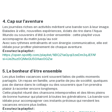
4. Cap sur l’aventure
Les journées riches en activités méritent une bande-son à leur image.
Balades à vélo, nouvelles expériences, éclats de rire dans l’Aqua
Mundo ou souvenirs d’été à créer ensemble : cette playlist vous
accompagne du matin jusqu’au soir.
Avec ses rythmes entraînants et son énergie communicative, elle est
idéale pour profiter pleinement de chaque aventure.
Écoutez la playlist :
https://open.spotify.com/playlist/1iBQZ1aGyqi3zeDm3qJEFA?
si=lJe2tuz0QMeGU50Aao0GZw
5. Le bonheur d’être ensemble
Les plus belles vacances sont souvent faites de petits moments
partagés. Un repas en famille, une partie de jeu de société, quelques
pas de danse dans le cottage ou des souvenirs que l’on prendra
plaisir à raconter encore longtemps.
Cette playlist réunit des chansons intemporelles et des titres pleins
de bonne humeur qui plairont à toutes les générations. La bande-son
idéale pour accompagner ces instants précieux qui rendent les
vacances encore plus belles.
Écoutez la playlist :