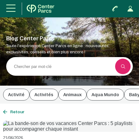
Blog Center Parcs
Toute l'expérience Center Parcs en ligne : nouveautés,
exclusivités, conseils et bien plus encore !
Activité
Activités
Animaux
Aqua Mundo
Bab
Retour
21/06/2026