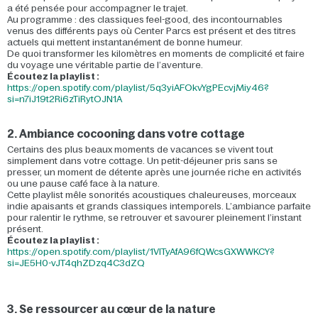
a été pensée pour accompagner le trajet.
Au programme : des classiques feel-good, des incontournables
venus des différents pays où Center Parcs est présent et des titres
actuels qui mettent instantanément de bonne humeur.
De quoi transformer les kilomètres en moments de complicité et faire
du voyage une véritable partie de l’aventure.
Écoutez la playlist :
https://open.spotify.com/playlist/5q3yiAFOkvYgPEcvjMiy46?
si=n7iJ19t2Ri6zTiRytOJN1A
2. Ambiance cocooning dans votre cottage
Certains des plus beaux moments de vacances se vivent tout
simplement dans votre cottage. Un petit-déjeuner pris sans se
presser, un moment de détente après une journée riche en activités
ou une pause café face à la nature.
Cette playlist mêle sonorités acoustiques chaleureuses, morceaux
indie apaisants et grands classiques intemporels. L’ambiance parfaite
pour ralentir le rythme, se retrouver et savourer pleinement l’instant
présent.
Écoutez la playlist :
https://open.spotify.com/playlist/1VlTyAfA96fQWcsGXWWKCY?
si=JE5H0-vJT4qhZDzq4C3dZQ
3. Se ressourcer au cœur de la nature