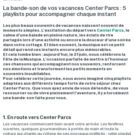
La bande-son de vos vacances Center Parcs : 5
playlists pour accompagner chaque instant
Les plus beaux souvenirs de vacances naissent souvent de
moments simples. L’excitation du départ vers
Center Parcs
, le
calme d’une balade en pleine nature, les éclats de rire
partagés lors d’une activité ou encore la douceur d’une soirée
dans votre cottage. Et bien souvent, la musique est ce petit
détail qui rend ces instants encore plus mémorables.
Et cela tombe bien : aujourd’hui, le 21 juin, nous célébrons la
Fête de la Musique. L’occasion parfaite de mettre à l’honneur
ces chansons qui accompagnent nos souvenirs, renforcent
nos émotions et transforment les petits moments en
souvenirs inoubliables.
Pour célébrer cette journée, nous avons imaginé cinq playlists
adaptées aux différents temps forts de votre séjour chez
Center Parcs. Que vous ayez envie de vous détendre, de vous
ressourcer ou de vivre pleinement l’aventure, il y a forcément
une bande-son faite pour vous.
1. En route vers Center Parcs
Les vacances commencent bien avant votre arrivée. Les fenêtres
ouvertes, quelques gourmandises à portée de main et toute la
voiture qui chante au rythme de ses morceaux préférés : cette playlist