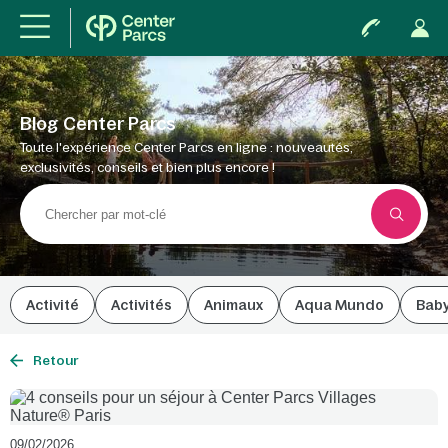
Blog Center Parcs
Toute l'expérience Center Parcs en ligne : nouveautés,
exclusivités, conseils et bien plus encore !
Activité
Activités
Animaux
Aqua Mundo
Bab
Retour
09/02/2026