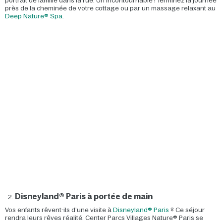
portrait de famille dans la rue. Un incontournable ! Terminez la journée
près de la cheminée de votre cottage ou par un massage relaxant au
Deep Nature® Spa
.
Disneyland® Paris à portée de main
Vos enfants rêvent-ils d’une visite à
Disneyland® Paris
? Ce séjour
rendra leurs rêves réalité. Center Parcs Villages Nature® Paris se