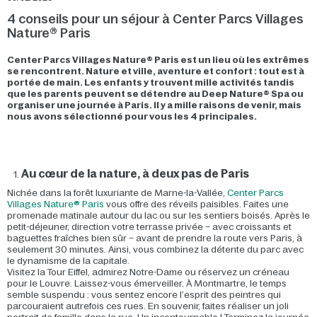
4 conseils pour un séjour à Center Parcs Villages
Nature® Paris
Center Parcs Villages Nature® Paris est un lieu où les extrêmes
se rencontrent. Nature et ville, aventure et confort : tout est à
portée de main. Les enfants y trouvent mille activités tandis
que les parents peuvent se détendre au Deep Nature® Spa ou
organiser une journée à Paris. Il y a mille raisons de venir, mais
nous avons sélectionné pour vous les 4 principales.
Au cœur de la nature, à deux pas de Paris
Nichée dans la forêt luxuriante de Marne-la-Vallée,
Center Parcs
Villages Nature® Paris
vous offre des réveils paisibles. Faites une
promenade matinale autour du lac ou sur les sentiers boisés. Après le
petit-déjeuner, direction votre terrasse privée – avec croissants et
baguettes fraîches bien sûr – avant de prendre la route vers Paris, à
seulement 30 minutes. Ainsi, vous combinez la détente du parc avec
le dynamisme de la capitale.
Visitez la Tour Eiffel, admirez Notre-Dame ou réservez un créneau
pour le Louvre. Laissez-vous émerveiller. À Montmartre, le temps
semble suspendu : vous sentez encore l’esprit des peintres qui
parcouraient autrefois ces rues. En souvenir, faites réaliser un joli