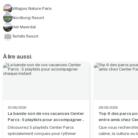
Villages Nature Paris
Nordborg Resort
Het Meerdal
Terhills Resort
À lire aussi:
21/06/2026
28/05/2026
La bande-son de vos vacances Center
Top 6 des parcs po
Parcs : 5 playlists pour accompagner
entre amis chez Ce
chaque instant
Découvrez 5 playlists Center Parcs
Que vous recherchiez
spécialement conçues pour rythmer
calme, la culture ou 