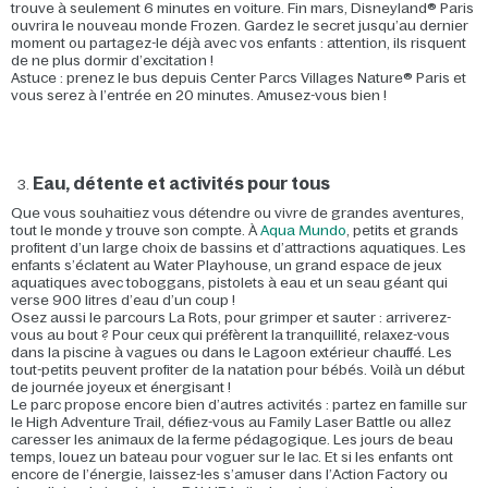
trouve à seulement 6 minutes en voiture. Fin mars, Disneyland® Paris
ouvrira le nouveau monde Frozen. Gardez le secret jusqu’au dernier
moment ou partagez-le déjà avec vos enfants : attention, ils risquent
de ne plus dormir d’excitation !
Astuce : prenez le bus depuis Center Parcs Villages Nature® Paris et
vous serez à l’entrée en 20 minutes. Amusez-vous bien !
Eau, détente et activités pour tous
Que vous souhaitiez vous détendre ou vivre de grandes aventures,
tout le monde y trouve son compte. À
Aqua Mundo
, petits et grands
profitent d’un large choix de bassins et d’attractions aquatiques. Les
enfants s’éclatent au Water Playhouse, un grand espace de jeux
aquatiques avec toboggans, pistolets à eau et un seau géant qui
verse 900 litres d’eau d’un coup !
Osez aussi le parcours La Rots, pour grimper et sauter : arriverez-
vous au bout ? Pour ceux qui préfèrent la tranquillité, relaxez-vous
dans la piscine à vagues ou dans le Lagoon extérieur chauffé. Les
tout-petits peuvent profiter de la natation pour bébés. Voilà un début
de journée joyeux et énergisant !
Le parc propose encore bien d’autres activités : partez en famille sur
le High Adventure Trail, défiez-vous au Family Laser Battle ou allez
caresser les animaux de la ferme pédagogique. Les jours de beau
temps, louez un bateau pour voguer sur le lac. Et si les enfants ont
encore de l’énergie, laissez-les s’amuser dans l’Action Factory ou