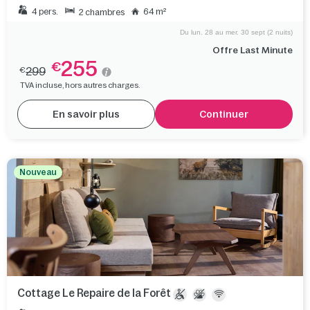
4 pers.
64 m²
2 chambres
Du lun. 28 au mer. 30 sept (2 nuits)
Offre Last Minute
255
€
299
€
TVA incluse, hors autres charges.
En savoir plus
Continuer
Nouveau
Cottage Le Repaire de la Forêt