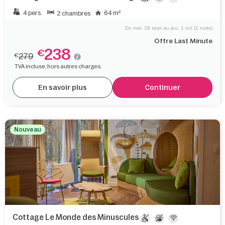
4 pers.
64 m²
2 chambres
Du mar. 29 sept au jeu. 1 oct (2 nuits)
Offre Last Minute
238
€
279
€
TVA incluse, hors autres charges.
En savoir plus
Continuer
Nouveau
Cottage Le Monde des Minuscules