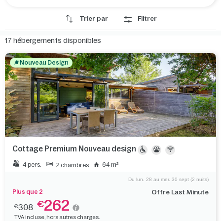
Trier par
Filtrer
17
hébergements disponibles
Nouveau Design
Cottage Premium Nouveau design
4 pers.
64 m²
2 chambres
Du lun. 28 au mer. 30 sept (2 nuits)
Plus que 2
Offre Last Minute
262
€
308
€
TVA incluse, hors autres charges.