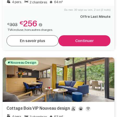
4 pers.
64 m²
2 chambres
Du mer. 30 sept au ven. 2 oct (2 nuits)
Offre Last Minute
256
€
303
€
TVA incluse, hors autres charges.
En savoir plus
Continuer
Nouveau Design
Cottage Bois VIP Nouveau design
4 pers.
63 m²