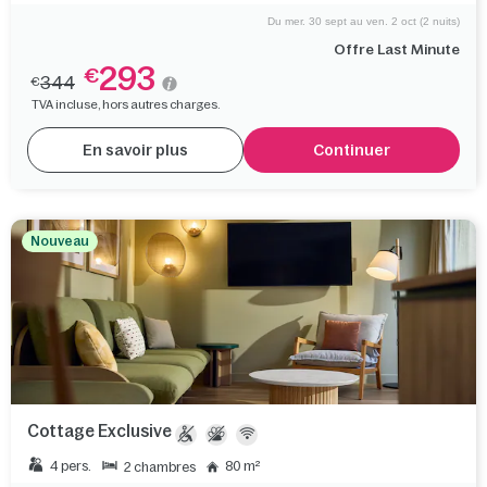
Du mer. 30 sept au ven. 2 oct (2 nuits)
Offre Last Minute
293
€
344
€
TVA incluse, hors autres charges.
En savoir plus
Continuer
Nouveau
Cottage Exclusive
4 pers.
80 m²
2 chambres