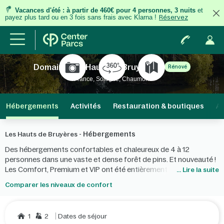
Vacances d'été
:
à partir de 460€ pour 4 personnes, 3 nuits
et
payez plus tard ou en 3 fois
sans frais
avec Klarna !
Réservez
Domaine Les Hauts de Bruyères
Rénové
France, Sologne, Chaumont
Hébergements
Activités
Restauration & boutiques
Au
Hébergements
Les Hauts de Bruyères -
Des hébergements confortables et chaleureux de 4 à 12
personnes dans une vaste et dense forêt de pins. Et nouveauté !
Les Comfort, Premium et VIP ont été entièrement rénovés et
... Lire la suite
modernisés !
Comparer les niveaux de confort
1
2
Dates de séjour