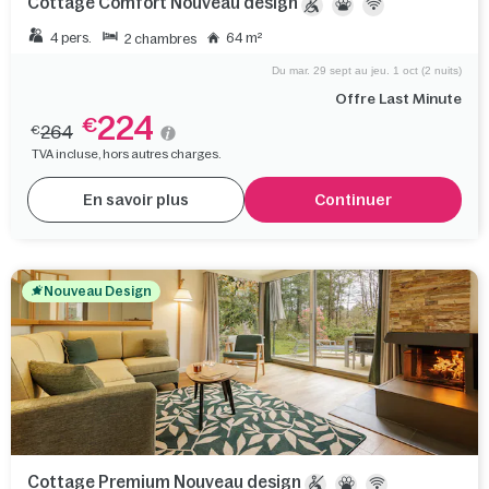
Cottage Comfort Nouveau design
4 pers.
64 m²
2 chambres
Du mar. 29 sept au jeu. 1 oct (2 nuits)
Offre Last Minute
224
€
264
€
TVA incluse, hors autres charges.
En savoir plus
Continuer
Nouveau Design
Cottage Premium Nouveau design