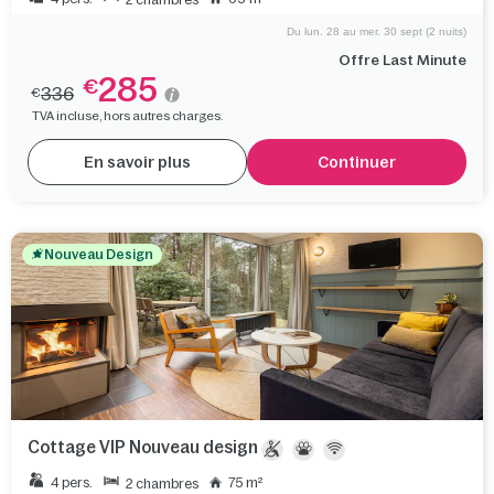
2 chambres
Du lun. 28 au mer. 30 sept (2 nuits)
Offre Last Minute
285
€
336
€
TVA incluse, hors autres charges.
En savoir plus
Continuer
Nouveau Design
Cottage VIP Nouveau design
4 pers.
75 m²
2 chambres