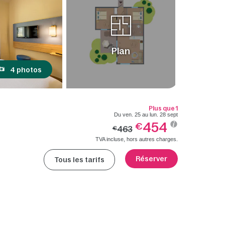
Plan
4 photos
Plus que 1
Du ven. 25 au lun. 28 sept
454
€
463
€
TVA incluse, hors autres charges.
Réserver
Tous les tarifs