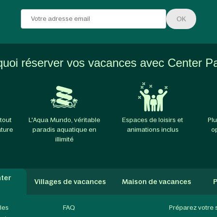
OK
uoi réserver vos vacances avec Center P
tout
L'Aqua Mundo, véritable
Espaces de loisirs et
Plu
ature
paradis aquatique en
animations inclus
o
illimité
ter
Villages de vacances
Maison de vacances
P
les
FAQ
Préparez votre 