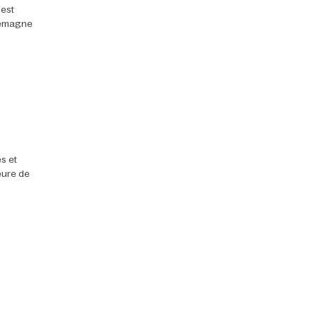
 est
llemagne
s et
heure de