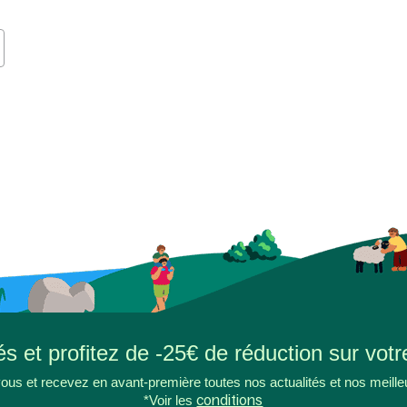
s et profitez de -25€ de réduction sur votr
ous et recevez en avant-première toutes nos actualités et nos meille
*Voir les
conditions