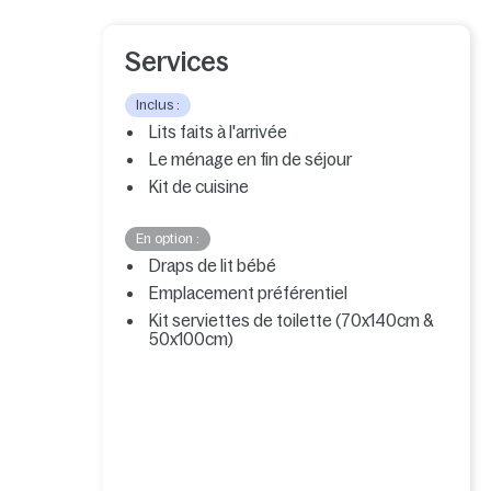
Services
Inclus :
Lits faits à l'arrivée
Le ménage en fin de séjour
Kit de cuisine
En option :
Draps de lit bébé
Emplacement préférentiel
Kit serviettes de toilette (70x140cm &
50x100cm)