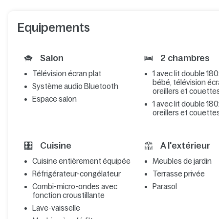
Equipements
Salon
2 chambres
Télévision écran plat
1 avec lit double 180x
bébé, télévision écr
Système audio Bluetooth
oreillers et couette
Espace salon
1 avec lit double 18
oreillers et couette
Cuisine
A l'extérieur
Cuisine entièrement équipée
Meubles de jardin
Réfrigérateur-congélateur
Terrasse privée
Combi-micro-ondes avec
Parasol
fonction croustillante
Lave-vaisselle