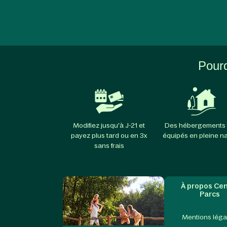
Pourq
Modifiez jusqu'à J-21 et
Des hébergements 
payez plus tard ou en 3x
équipés en pleine n
sans frais
À propos Cen
Parcs
Mentions léga