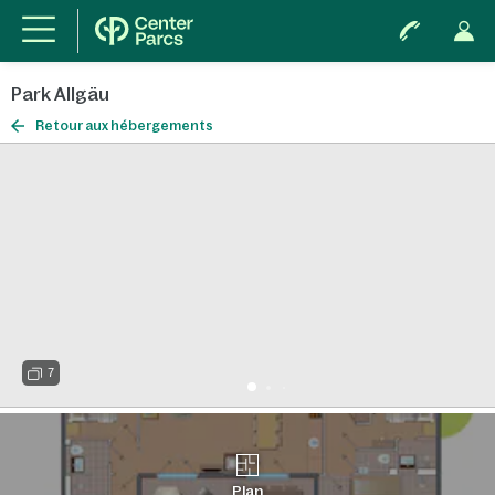
Park Allgäu
Retour aux hébergements
7
Plan