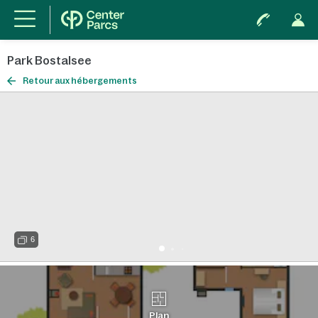
Park Bostalsee
Retour aux hébergements
6
Plan