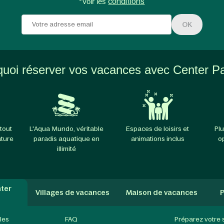
*Voir les
conditions
OK
uoi réserver vos vacances avec Center P
tout
L'Aqua Mundo, véritable
Espaces de loisirs et
Plu
ature
paradis aquatique en
animations inclus
o
illimité
ter
Villages de vacances
Maison de vacances
P
les
FAQ
Préparez votre 