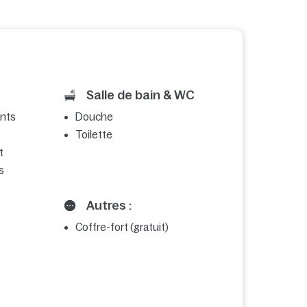
Salle de bain & WC
ents
Douche
Toilette
t
s
Autres :
Coffre-fort (gratuit)