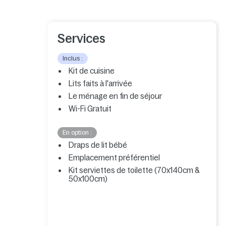
Services
Inclus :
Kit de cuisine
Lits faits à l'arrivée
Le ménage en fin de séjour
Wi-Fi Gratuit
En option :
Draps de lit bébé
Emplacement préférentiel
Kit serviettes de toilette (70x140cm &
50x100cm)