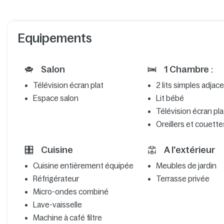
Equipements
Salon
1 Chambre :
Télévision écran plat
2 lits simples adjac
Espace salon
Lit bébé
Télévision écran pla
Oreillers et couette
Cuisine
A l'extérieur
Cuisine entièrement équipée
Meubles de jardin
Réfrigérateur
Terrasse privée
Micro-ondes combiné
Lave-vaisselle
Machine à café filtre