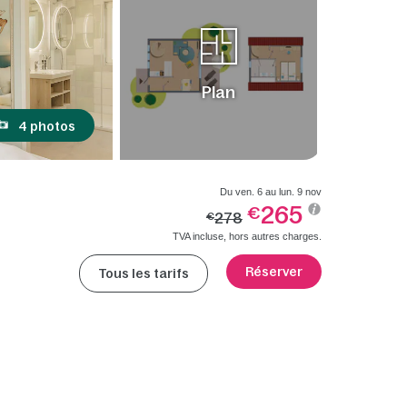
Plan
4 photos
Du ven. 6 au lun. 9 nov
265
€
278
€
TVA incluse, hors autres charges.
Réserver
Tous les tarifs