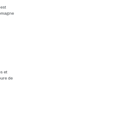
 est
llemagne
s et
heure de