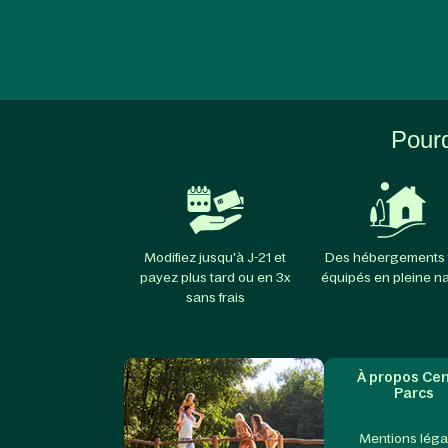
Pourq
Modifiez jusqu'à J-21 et
Des hébergements 
payez plus tard ou en 3x
équipés en pleine n
sans frais
À propos Cen
Parcs
Mentions léga