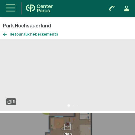
Park Hochsauerland
Retour aux hébergements
5
Plan