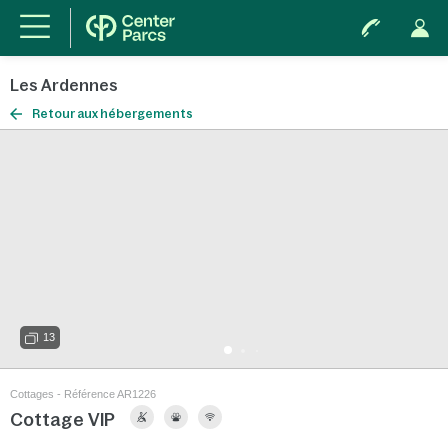
Les Ardennes
Retour aux hébergements
13
Cottages - Référence AR1226
Cottage VIP