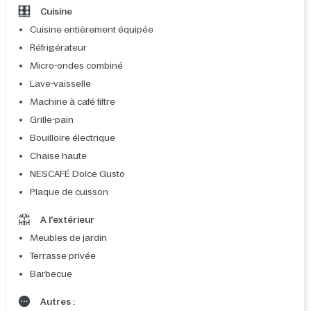
Cuisine
Cuisine entièrement équipée
Réfrigérateur
Micro-ondes combiné
Lave-vaisselle
Machine à café filtre
Grille-pain
Bouilloire électrique
Chaise haute
NESCAFÉ Dolce Gusto
Plaque de cuisson
A l'extérieur
Meubles de jardin
Terrasse privée
Barbecue
Autres :