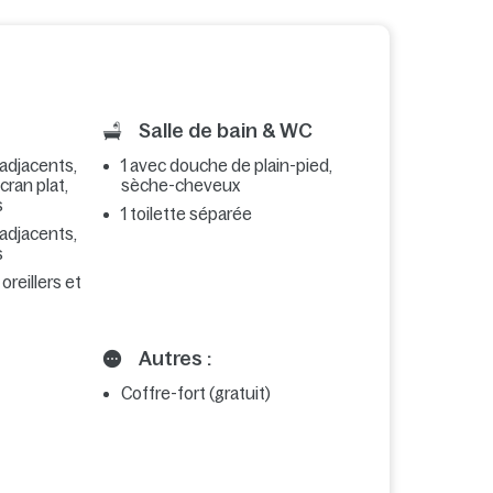
Salle de bain & WC
 adjacents,
1 avec douche de plain-pied,
écran plat,
sèche-cheveux
s
1 toilette séparée
 adjacents,
s
 oreillers et
Autres :
Coffre-fort (gratuit)