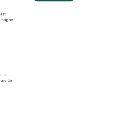
 est
llemagne
s et
heure de