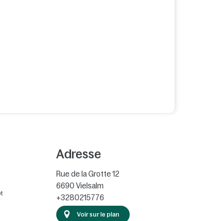
Adresse
Rue de la Grotte 12
6690
Vielsalm
t
+3280215776
Voir sur le plan