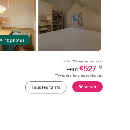
10 photos
Du lun. 28 sept au ven. 2 oct
527
€
601
€
TVA incluse, hors autres charges.
Réserver
Tous les tarifs