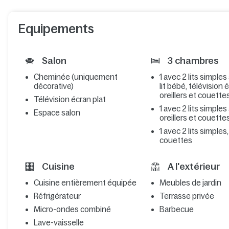
Equipements
Salon
3 chambres
Cheminée (uniquement
1 avec 2 lits simples
décorative)
lit bébé, télévision 
oreillers et couette
Télévision écran plat
1 avec 2 lits simples
Espace salon
oreillers et couette
1 avec 2 lits simples,
couettes
Cuisine
A l'extérieur
Cuisine entièrement équipée
Meubles de jardin
Réfrigérateur
Terrasse privée
Micro-ondes combiné
Barbecue
Lave-vaisselle