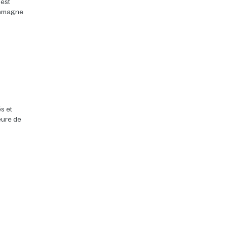
 est
llemagne
s et
heure de