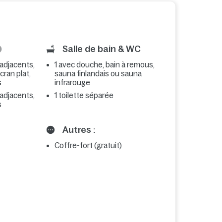
Salle de bain & WC
 adjacents,
1 avec douche, bain à remous,
écran plat,
sauna finlandais ou sauna
s
infrarouge
 adjacents,
1 toilette séparée
s
Autres :
Coffre-fort (gratuit)