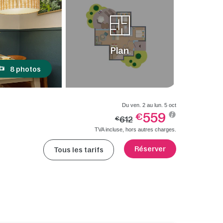
Plan
8 photos
Du ven. 2 au lun. 5 oct
559
€
612
€
TVA incluse, hors autres charges.
Réserver
Tous les tarifs