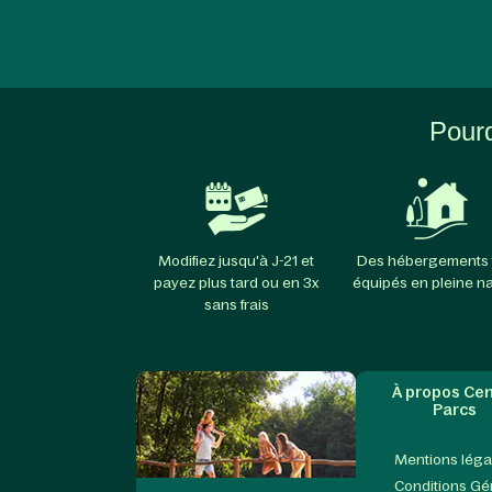
Pourq
Modifiez jusqu'à J-21 et
Des hébergements 
payez plus tard ou en 3x
équipés en pleine n
sans frais
À propos Cen
Parcs
Mentions léga
Conditions Gé