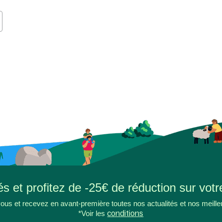
s et profitez de -25€ de réduction sur votr
ous et recevez en avant-première toutes nos actualités et nos meille
*Voir les
conditions