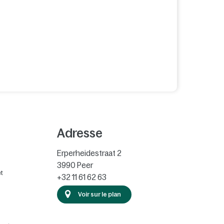
Adresse
Erperheidestraat 2
3990
Peer
t
+32 11 61 62 63
Voir sur le plan