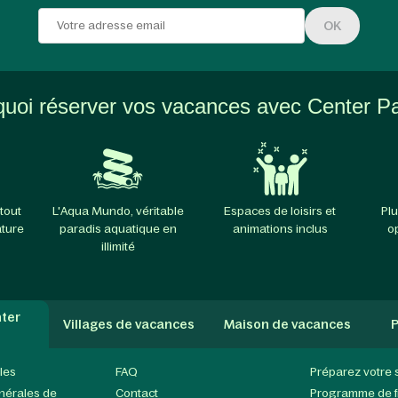
OK
uoi réserver vos vacances avec Center P
tout
L'Aqua Mundo, véritable
Espaces de loisirs et
Plu
ature
paradis aquatique en
animations inclus
o
illimité
ter
Villages de vacances
Maison de vacances
P
les
FAQ
Préparez votre 
nérales de
Contact
Programme de fi