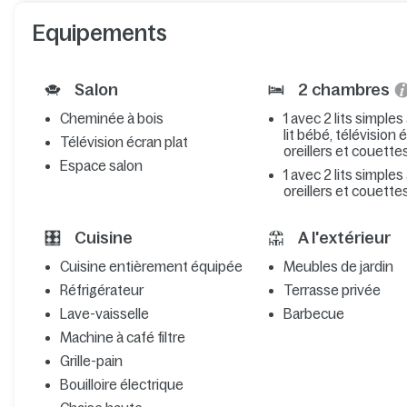
Equipements
Salon
2 chambres
Cheminée à bois
1 avec 2 lits simples
lit bébé, télévision 
Télévision écran plat
oreillers et couette
Espace salon
1 avec 2 lits simples
oreillers et couette
Cuisine
A l'extérieur
Cuisine entièrement équipée
Meubles de jardin
Réfrigérateur
Terrasse privée
Lave-vaisselle
Barbecue
Machine à café filtre
Grille-pain
Bouilloire électrique