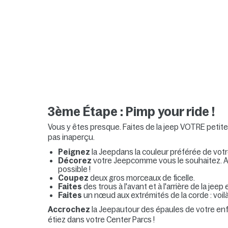
3ème Étape : Pimp your ride !
Vous y êtes presque. Faites de la jeep VOTRE petit
pas inaperçu.
Peignez
la Jeep
dans la couleur préférée de votr
Décorez
votre Jeep
comme vous le souhaitez. A
possible !
Coupez
deux gros morceaux de ficelle.
Faites
des trous à l'avant et à l'arrière de la jee
Faites
un nœud aux extrémités de la corde : voilà
Accrochez
la Jeep
autour des épaules de votre enf
étiez dans votre Center Parcs !